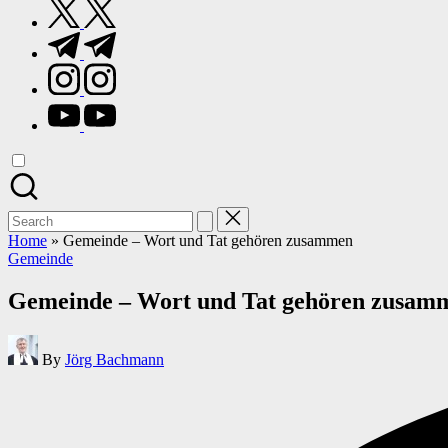
twitter.com
t.me
instagram.com
youtube.com
Search
for:
Home
»
Gemeinde – Wort und Tat gehören zusammen
Posted
Gemeinde
in
Gemeinde – Wort und Tat gehören zusam
Posted
By
Jörg Bachmann
by