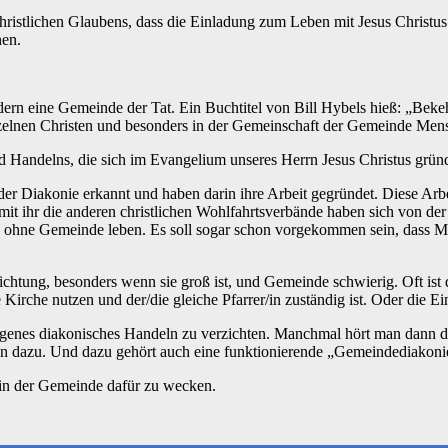
christlichen Glaubens, dass die Einladung zum Leben mit Jesus Christu
hen.
ern eine Gemeinde der Tat. Ein Buchtitel von Bill Hybels hieß: „Bekeh
nzelnen Christen und besonders in der Gemeinschaft der Gemeinde Men
 Handelns, die sich im Evangelium unseres Herrn Jesus Christus gründ
 Diakonie erkannt und haben darin ihre Arbeit gegründet. Diese Arbeit
mit ihr die anderen christlichen Wohlfahrtsverbände haben sich von der
und ohne Gemeinde leben. Es soll sogar schon vorgekommen sein, dass 
nrichtung, besonders wenn sie groß ist, und Gemeinde schwierig. Oft i
che nutzen und der/die gleiche Pfarrer/in zuständig ist. Oder die Einr
f eigenes diakonisches Handeln zu verzichten. Manchmal hört man dan
 dazu. Und dazu gehört auch eine funktionierende „Gemeindediakonie“
in der Gemeinde dafür zu wecken.