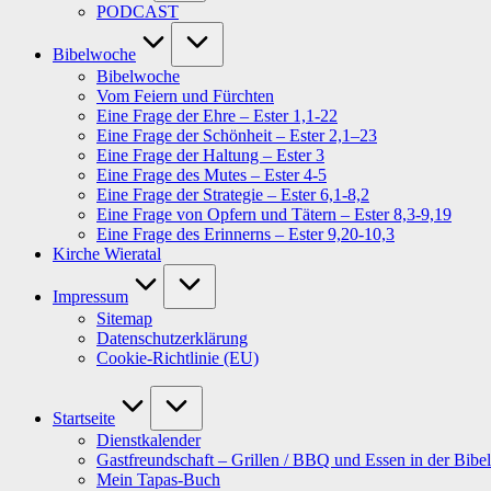
PODCAST
Bibelwoche
Bibelwoche
Vom Feiern und Fürchten
Eine Frage der Ehre – Ester 1,1-22
Eine Frage der Schönheit – Ester 2,1–23
Eine Frage der Haltung – Ester 3
Eine Frage des Mutes – Ester 4-5
Eine Frage der Strategie – Ester 6,1-8,2
Eine Frage von Opfern und Tätern – Ester 8,3-9,19
Eine Frage des Erinnerns – Ester 9,20-10,3
Kirche Wieratal
Impressum
Sitemap
Datenschutzerklärung
Cookie-Richtlinie (EU)
Startseite
Dienstkalender
Gastfreundschaft – Grillen / BBQ und Essen in der Bibel
Mein Tapas-Buch