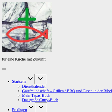
Skip
Das
to
Tagebuch
content
von
PfarrerB
für eine Kirche mit Zukunft
Startseite
Dienstkalender
Gastfreundschaft – Grillen / BBQ und Essen in der Bibel
Mein Tapas-Buch
Das große Curry-Buch
Predigten