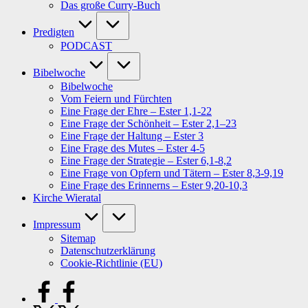
Das große Curry-Buch
Predigten
PODCAST
Bibelwoche
Bibelwoche
Vom Feiern und Fürchten
Eine Frage der Ehre – Ester 1,1-22
Eine Frage der Schönheit – Ester 2,1–23
Eine Frage der Haltung – Ester 3
Eine Frage des Mutes – Ester 4-5
Eine Frage der Strategie – Ester 6,1-8,2
Eine Frage von Opfern und Tätern – Ester 8,3-9,19
Eine Frage des Erinnerns – Ester 9,20-10,3
Kirche Wieratal
Impressum
Sitemap
Datenschutzerklärung
Cookie-Richtlinie (EU)
facebook.com