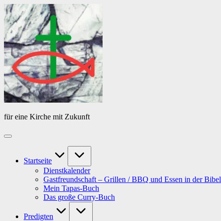
Skip
Das
to
Tagebuch
content
von
PfarrerB
für eine Kirche mit Zukunft
Startseite
Dienstkalender
Gastfreundschaft – Grillen / BBQ und Essen in der Bibel
Mein Tapas-Buch
Das große Curry-Buch
Predigten