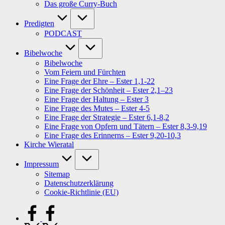
Das große Curry-Buch
Predigten
PODCAST
Bibelwoche
Bibelwoche
Vom Feiern und Fürchten
Eine Frage der Ehre – Ester 1,1-22
Eine Frage der Schönheit – Ester 2,1–23
Eine Frage der Haltung – Ester 3
Eine Frage des Mutes – Ester 4-5
Eine Frage der Strategie – Ester 6,1-8,2
Eine Frage von Opfern und Tätern – Ester 8,3-9,19
Eine Frage des Erinnerns – Ester 9,20-10,3
Kirche Wieratal
Impressum
Sitemap
Datenschutzerklärung
Cookie-Richtlinie (EU)
facebook.com