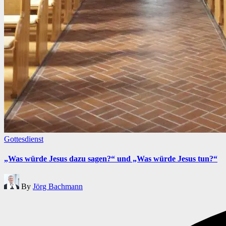
Posted
Gottesdienst
in
„Was würde Jesus dazu sagen?“ und „Was würde Jesus tun?“
Posted
By
Jörg Bachmann
by