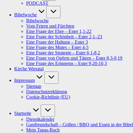
PODCAST
Bibelwoche
Bibelwoche
Vom Feiern und Fürchten
Eine Frage der Ehre – Ester 1,1-22
Eine Frage der Schönheit – Ester 2,1–23
Eine Frage der Haltung – Ester 3
Eine Frage des Mutes – Ester 4-5
Eine Frage der Strategie – Ester 6,1-8,2
Eine Frage von Opfern und Tätern – Ester 8,3-9,19
Eine Frage des Erinnerns – Ester 9,20-10,3
Kirche Wieratal
Impressum
Sitemap
Datenschutzerklärung
Cookie-Richtlinie (EU)
Startseite
Dienstkalender
Gastfreundschaft – Grillen / BBQ und Essen in der Bibel
Mein Tapas-Buch