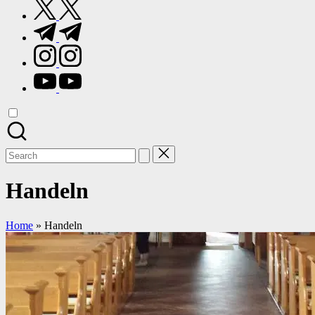
twitter.com
t.me
instagram.com
youtube.com
Search
for:
Handeln
Home
»
Handeln