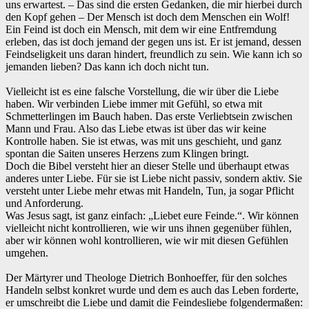
uns erwartest. – Das sind die ersten Gedanken, die mir hierbei durch
den Kopf gehen – Der Mensch ist doch dem Menschen ein Wolf!
‌Ein Feind ist doch ein Mensch, mit dem wir eine Entfremdung
erleben, das ist doch jemand der gegen uns ist. Er ist jemand, dessen
Feindseligkeit uns daran hindert, freundlich zu sein. Wie kann ich so
jemanden lieben? Das kann ich doch nicht tun.
Vielleicht ist es eine falsche Vorstellung, die wir über die Liebe
haben. Wir verbinden Liebe immer mit Gefühl, so etwa mit
Schmetterlingen im Bauch haben. Das erste Verliebtsein zwischen
Mann und Frau. Also das Liebe etwas ist über das wir keine
Kontrolle haben. Sie ist etwas, was mit uns geschieht, und ganz
spontan die Saiten unseres Herzens zum Klingen bringt.
‌Doch die Bibel versteht hier an dieser Stelle und überhaupt etwas
anderes unter Liebe. Für sie ist Liebe nicht passiv, sondern aktiv. Sie
versteht unter Liebe mehr etwas mit Handeln, Tun, ja sogar Pflicht
und Anforderung.
‌Was Jesus sagt, ist ganz einfach: „Liebet eure Feinde.“. Wir können
vielleicht nicht kontrollieren, wie wir uns ihnen gegenüber fühlen,
aber wir können wohl kontrollieren, wie wir mit diesen Gefühlen
umgehen.
Der Märtyrer und Theologe Dietrich Bonhoeffer, für den solches
Handeln selbst konkret wurde und dem es auch das Leben forderte,
er umschreibt die Liebe und damit die Feindesliebe folgendermaßen: