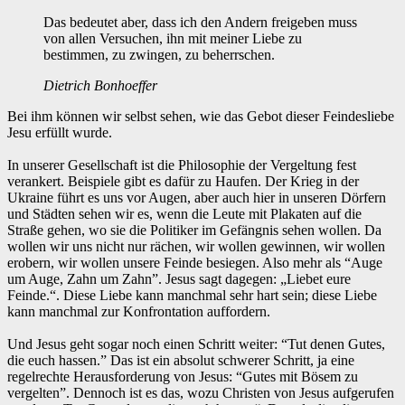
Das bedeutet aber, dass ich den Andern freigeben muss
von allen Versuchen, ihn mit meiner Liebe zu
bestimmen, zu zwingen, zu beherrschen.
Dietrich Bonhoeffer
Bei ihm können wir selbst sehen, wie das Gebot dieser Feindesliebe
Jesu erfüllt wurde.
In unserer Gesellschaft ist die Philosophie der Vergeltung fest
verankert. Beispiele gibt es dafür zu Haufen. Der Krieg in der
Ukraine führt es uns vor Augen, aber auch hier in unseren Dörfern
und Städten sehen wir es, wenn die Leute mit Plakaten auf die
Straße gehen, wo sie die Politiker im Gefängnis sehen wollen. Da
wollen wir uns nicht nur rächen, wir wollen gewinnen, wir wollen
erobern, wir wollen unsere Feinde besiegen. Also mehr als “Auge
um Auge, Zahn um Zahn”. Jesus sagt dagegen: „Liebet eure
Feinde.“. Diese Liebe kann manchmal sehr hart sein; diese Liebe
kann manchmal zur Konfrontation auffordern.
Und Jesus geht sogar noch einen Schritt weiter: “Tut denen Gutes,
die euch hassen.” Das ist ein absolut schwerer Schritt, ja eine
regelrechte Herausforderung von Jesus: “Gutes mit Bösem zu
vergelten”. Dennoch ist es das, wozu Christen von Jesus aufgerufen