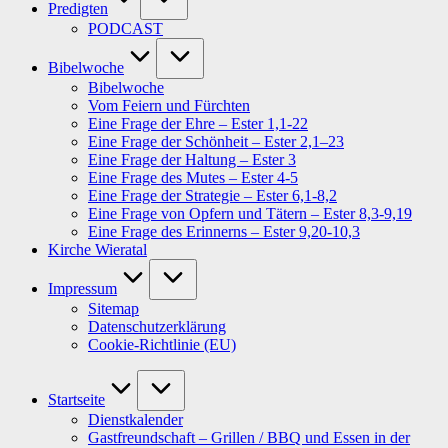
Predigten
PODCAST
Bibelwoche
Bibelwoche
Vom Feiern und Fürchten
Eine Frage der Ehre – Ester 1,1-22
Eine Frage der Schönheit – Ester 2,1–23
Eine Frage der Haltung – Ester 3
Eine Frage des Mutes – Ester 4-5
Eine Frage der Strategie – Ester 6,1-8,2
Eine Frage von Opfern und Tätern – Ester 8,3-9,19
Eine Frage des Erinnerns – Ester 9,20-10,3
Kirche Wieratal
Impressum
Sitemap
Datenschutzerklärung
Cookie-Richtlinie (EU)
Startseite
Dienstkalender
Gastfreundschaft – Grillen / BBQ und Essen in der