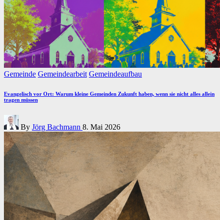
Posted
Gemeinde
Gemeindearbeit
Gemeindeaufbau
in
Evangelisch vor Ort: Warum kleine Gemeinden Zukunft haben, wenn sie nicht alles allein
tragen müssen
Posted
By
Jörg Bachmann
8. Mai 2026
by