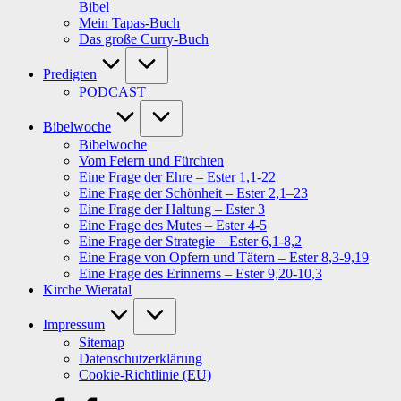
Bibel
Mein Tapas-Buch
Das große Curry-Buch
Predigten
PODCAST
Bibelwoche
Bibelwoche
Vom Feiern und Fürchten
Eine Frage der Ehre – Ester 1,1-22
Eine Frage der Schönheit – Ester 2,1–23
Eine Frage der Haltung – Ester 3
Eine Frage des Mutes – Ester 4-5
Eine Frage der Strategie – Ester 6,1-8,2
Eine Frage von Opfern und Tätern – Ester 8,3-9,19
Eine Frage des Erinnerns – Ester 9,20-10,3
Kirche Wieratal
Impressum
Sitemap
Datenschutzerklärung
Cookie-Richtlinie (EU)