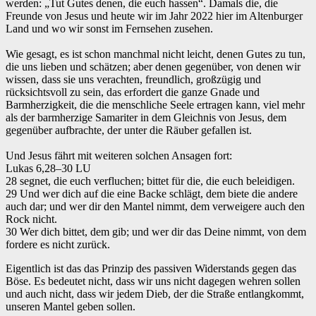
werden: „Tut Gutes denen, die euch hassen“. Damals die, die
Freunde von Jesus und heute wir im Jahr 2022 hier im Altenburger
Land und wo wir sonst im Fernsehen zusehen.
Wie gesagt, es ist schon manchmal nicht leicht, denen Gutes zu tun,
die uns lieben und schätzen; aber denen gegenüber, von denen wir
wissen, dass sie uns verachten, freundlich, großzügig und
rücksichtsvoll zu sein, das erfordert die ganze Gnade und
Barmherzigkeit, die die menschliche Seele ertragen kann, viel mehr
als der barmherzige Samariter in dem Gleichnis von Jesus, dem
gegenüber aufbrachte, der unter die Räuber gefallen ist.
Und Jesus fährt mit weiteren solchen Ansagen fort:
‌Lukas 6,28–30 LU
28 segnet, die euch verfluchen; bittet für die, die euch beleidigen.
29 Und wer dich auf die eine Backe schlägt, dem biete die andere
auch dar; und wer dir den Mantel nimmt, dem verweigere auch den
Rock nicht.
30 Wer dich bittet, dem gib; und wer dir das Deine nimmt, von dem
fordere es nicht zurück.
‌Eigentlich ist das das Prinzip des passiven Widerstands gegen das
Böse. Es bedeutet nicht, dass wir uns nicht dagegen wehren sollen
und auch nicht, dass wir jedem Dieb, der die Straße entlangkommt,
unseren Mantel geben sollen.