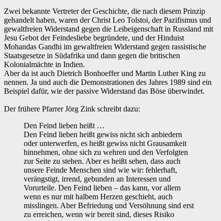
Zwei bekannte Vertreter der Geschichte, die nach diesem Prinzip
gehandelt haben, waren der Christ Leo Tolstoi, der Pazifismus und
gewaltfreien Widerstand gegen die Leibeigenschaft in Russland mit
Jesu Gebot der Feindesliebe begründete, und der Hinduist
Mohandas Gandhi im gewaltfreien Widerstand gegen rassistische
Staatsgesetze in Südafrika und dann gegen die britischen
Kolonialmächte in Indien.
‌Aber da ist auch Dietrich Bonhoeffer und Martin Luther King zu
nennen. Ja und auch die Demonstrationen des Jahres 1989 sind ein
Beispiel dafür, wie der passive Widerstand das Böse überwindet.
Der frühere Pfarrer Jörg Zink schreibt dazu:
Den Feind lieben heißt …
‌Den Feind lieben heißt gewiss nicht sich anbiedern
oder unterwerfen, es heißt gewiss nicht Grausamkeit
hinnehmen, ohne sich zu wehren und den Verfolgten
zur Seite zu stehen. Aber es heißt sehen, dass auch
unsere Feinde Menschen sind wie wir: fehlerhaft,
verängstigt, irrend, gebunden an Interessen und
Vorurteile. Den Feind lieben – das kann, vor allem
wenn es nur mit halbem Herzen geschieht, auch
misslingen. Aber Befriedung und Versöhnung sind erst
zu erreichen, wenn wir bereit sind, dieses Risiko