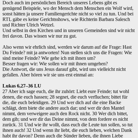
‌Doch auch im persönlichen Bereich unseres Lebens gibt es
genügend Beispiele, wo der Mensch dem Menschen ein Wolf wird,
sonst hätten ja unsere Familiengerichte nicht so viel zu tun. Und bei
RTL gäbe es keine Gerichtsshows, wie Richterin Barbara Salesch
und Richter Ulrich Wetzel.
‌Und selbst in den Kirchen und in unseren Gemeinden sind wir nicht
frei davon. Das wissen wir nur zu gut.
Also wenn wir ehrlich sind, werden wir darum auf die Frage: Hast
Du Feinde? mit ja antworten! Nun stellen sich uns die Fragen: Wie
sind meine Feinde? Wie gehe ich mit ihnen um?
‌Besser fragen wir: Wie sollen wir mit ihnen umgehen?
‌Die Antwort, die uns Jesus darauf gibt, wird uns vielleicht nicht
gefallen. Aber hören wir sie uns erst einmal an:
Lukas 6,27–36 LU
27 Aber ich sage euch, die ihr zuhört: Liebt eure Feinde; tut wohl
denen, die euch hassen; 28 segnet, die euch verfluchen; bittet für
die, die euch beleidigen. 29 Und wer dich auf die eine Backe
schlägt, dem biete die andere auch dar; und wer dir den Mantel
nimmt, dem verweigere auch den Rock nicht. 30 Wer dich bittet,
dem gib; und wer dir das Deine nimmt, von dem fordere es nicht
zurück. 31 Und wie ihr wollt, dass euch die Leute tun sollen, so tut
ihnen auch! 32 Und wenn ihr liebt, die euch lieben, welchen Dank
habt ihr davon? Denn auch die Sünder lieben, die ihnen Liebe