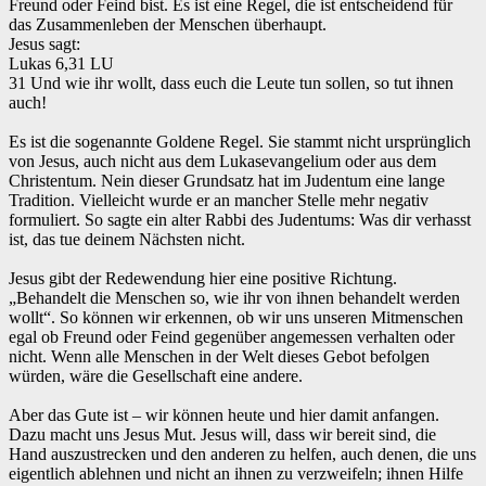
Freund oder Feind bist. Es ist eine Regel, die ist entscheidend für
das Zusammenleben der Menschen überhaupt.
‌Jesus sagt:
‌Lukas 6,31 LU
31 Und wie ihr wollt, dass euch die Leute tun sollen, so tut ihnen
auch!
Es ist die sogenannte Goldene Regel. Sie stammt nicht ursprünglich
von Jesus, auch nicht aus dem Lukasevangelium oder aus dem
Christentum. Nein dieser Grundsatz hat im Judentum eine lange
Tradition. Vielleicht wurde er an mancher Stelle mehr negativ
formuliert. So sagte ein alter Rabbi des Judentums: Was dir verhasst
ist, das tue deinem Nächsten nicht.
Jesus gibt der Redewendung hier eine positive Richtung.
„Behandelt die Menschen so, wie ihr von ihnen behandelt werden
wollt“. So können wir erkennen, ob wir uns unseren Mitmenschen
egal ob Freund oder Feind gegenüber angemessen verhalten oder
nicht. Wenn alle Menschen in der Welt dieses Gebot befolgen
würden, wäre die Gesellschaft eine andere.
Aber das Gute ist – wir können heute und hier damit anfangen.
Dazu macht uns Jesus Mut. Jesus will, dass wir bereit sind, die
Hand auszustrecken und den anderen zu helfen, auch denen, die uns
eigentlich ablehnen und nicht an ihnen zu verzweifeln; ihnen Hilfe