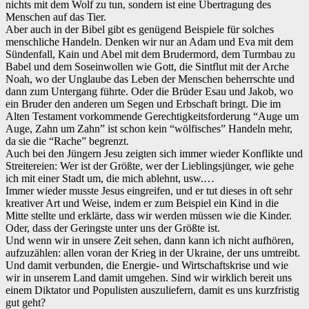
nichts mit dem Wolf zu tun, sondern ist eine Übertragung des
Menschen auf das Tier.
‌Aber auch in der Bibel gibt es genügend Beispiele für solches
menschliche Handeln. Denken wir nur an Adam und Eva mit dem
Sündenfall, Kain und Abel mit dem Brudermord, dem Turmbau zu
Babel und dem Soseinwollen wie Gott, die Sintflut mit der Arche
Noah, wo der Unglaube das Leben der Menschen beherrschte und
dann zum Untergang führte. Oder die Brüder Esau und Jakob, wo
ein Bruder den anderen um Segen und Erbschaft bringt. Die im
Alten Testament vorkommende Gerechtigkeitsforderung “Auge um
Auge, Zahn um Zahn” ist schon kein “wölfisches” Handeln mehr,
da sie die “Rache” begrenzt.
‌Auch bei den Jüngern Jesu zeigten sich immer wieder Konflikte und
Streitereien: Wer ist der Größte, wer der Lieblingsjünger, wie gehe
ich mit einer Stadt um, die mich ablehnt, usw.…
‌Immer wieder musste Jesus eingreifen, und er tut dieses in oft sehr
kreativer Art und Weise, indem er zum Beispiel ein Kind in die
Mitte stellte und erklärte, dass wir werden müssen wie die Kinder.
Oder, dass der Geringste unter uns der Größte ist.
‌Und wenn wir in unsere Zeit sehen, dann kann ich nicht aufhören,
aufzuzählen: allen voran der Krieg in der Ukraine, der uns umtreibt.
Und damit verbunden, die Energie- und Wirtschaftskrise und wie
wir in unserem Land damit umgehen. Sind wir wirklich bereit uns
einem Diktator und Populisten auszuliefern, damit es uns kurzfristig
gut geht?