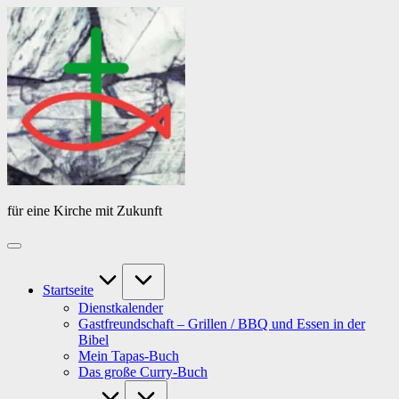
Skip
Das
to
Tagebuch
content
von
PfarrerB
für eine Kirche mit Zukunft
Startseite
Dienstkalender
Gastfreundschaft – Grillen / BBQ und Essen in der
Bibel
Mein Tapas-Buch
Das große Curry-Buch