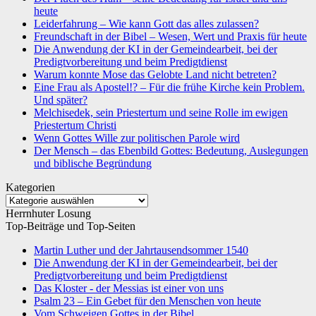
heute
Leiderfahrung – Wie kann Gott das alles zulassen?
Freundschaft in der Bibel – Wesen, Wert und Praxis für heute
Die Anwendung der KI in der Gemeindearbeit, bei der
Predigtvorbereitung und beim Predigtdienst
Warum konnte Mose das Gelobte Land nicht betreten?
Eine Frau als Apostel!? – Für die frühe Kirche kein Problem.
Und später?
Melchisedek, sein Priestertum und seine Rolle im ewigen
Priestertum Christi
Wenn Gottes Wille zur politischen Parole wird
Der Mensch – das Ebenbild Gottes: Bedeutung, Auslegungen
und biblische Begründung
Kategorien
Kategorien
Herrnhuter Losung
Top-Beiträge und Top-Seiten
Martin Luther und der Jahrtausendsommer 1540
Die Anwendung der KI in der Gemeindearbeit, bei der
Predigtvorbereitung und beim Predigtdienst
Das Kloster - der Messias ist einer von uns
Psalm 23 – Ein Gebet für den Menschen von heute
Vom Schweigen Gottes in der Bibel