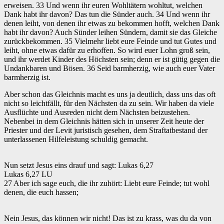
erweisen. 33 Und wenn ihr euren Wohltätern wohltut, welchen
Dank habt ihr davon? Das tun die Sünder auch. 34 Und wenn ihr
denen leiht, von denen ihr etwas zu bekommen hofft, welchen Dank
habt ihr davon? Auch Sünder leihen Sündern, damit sie das Gleiche
zurückbekommen. 35 Vielmehr liebt eure Feinde und tut Gutes und
leiht, ohne etwas dafür zu erhoffen. So wird euer Lohn groß sein,
und ihr werdet Kinder des Höchsten sein; denn er ist gütig gegen die
Undankbaren und Bösen. 36 Seid barmherzig, wie auch euer Vater
barmherzig ist.
‌Aber schon das Gleichnis macht es uns ja deutlich, dass uns das oft
nicht so leichtfällt, für den Nächsten da zu sein. Wir haben da viele
Ausflüchte und Ausreden nicht dem Nächsten beizustehen.
Nebenbei in dem Gleichnis hätten sich in unserer Zeit heute der
Priester und der Levit juristisch gesehen, dem Straftatbestand der
unterlassenen Hilfeleistung schuldig gemacht.
Nun setzt Jesus eins drauf und sagt: Lukas 6,27
‌Lukas 6,27 LU
27 Aber ich sage euch, die ihr zuhört: Liebt eure Feinde; tut wohl
denen, die euch hassen;
Nein Jesus, das können wir nicht! Das ist zu krass, was du da von