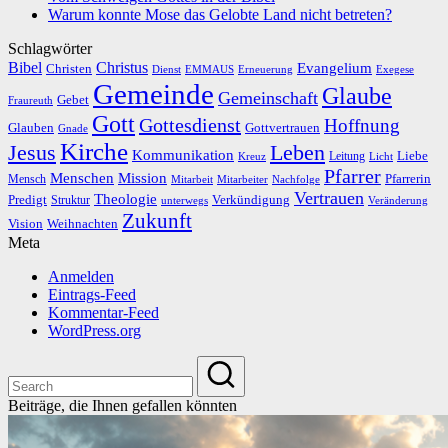
Warum konnte Mose das Gelobte Land nicht betreten?
Schlagwörter
Bibel
Christus
Evangelium
Christen
Dienst
EMMAUS
Erneuerung
Exegese
Gemeinde
Glaube
Gemeinschaft
Gebet
Fraureuth
Gott
Gottesdienst
Hoffnung
Gottvertrauen
Glauben
Gnade
Kirche
Leben
Jesus
Kommunikation
Liebe
Leitung
Kreuz
Licht
Pfarrer
Menschen
Mission
Pfarrerin
Mensch
Mitarbeit
Mitarbeiter
Nachfolge
Vertrauen
Theologie
Predigt
Verkündigung
Struktur
Veränderung
unterwegs
Zukunft
Vision
Weihnachten
Meta
Anmelden
Eintrags-Feed
Kommentar-Feed
WordPress.org
Beiträge, die Ihnen gefallen könnten