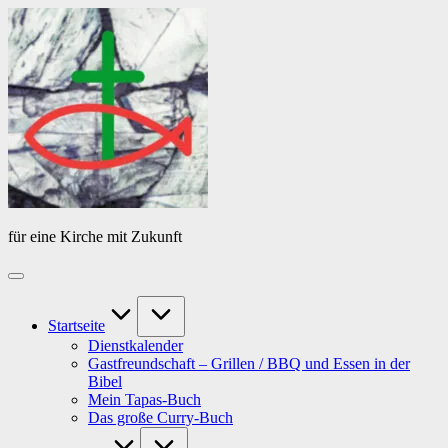
Skip
Das
to
Tagebuch
content
von
PfarrerB
für eine Kirche mit Zukunft
Startseite
Dienstkalender
Gastfreundschaft – Grillen / BBQ und Essen in der
Bibel
Mein Tapas-Buch
Das große Curry-Buch