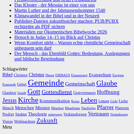
Das Kloster - der Messias ist einer von uns
Martin Luther und der Jahrtausendsommer 1540
Klimawandel in der Bibel und in der Neuzeit
Publisher-Dateien zukunftssicher machen: PUB/PUBX
rechtzeitig als PDF sichern
Materialien zur Ökumenischen Bibelwoche 2026
Henoch in Judas 14–15 im Blick auf Christus
Wenn Komfort stirbt – Warum echte christliche Gemeinschaft
unbequem sein darf
Der Mensch - das Ebenbild Gottes: Bedeutung, Auslegungen
und biblische Begründung
Schlagwörter
Bibel
Christus
Evangelium
Christen
Dienst
EMMAUS
Erneuerung
Exegese
Gemeinde
Glaube
Gemeinschaft
Gebet
Fraureuth
Gott
Gottesdienst
Hoffnung
Gottvertrauen
Glauben
Gnade
Kirche
Leben
Jesus
Kommunikation
Liebe
Leitung
Kreuz
Licht
Pfarrer
Menschen
Mission
Pfarrerin
Mensch
Mitarbeit
Mitarbeiter
Nachfolge
Vertrauen
Theologie
Predigt
Verkündigung
Struktur
Veränderung
unterwegs
Zukunft
Vision
Weihnachten
Meta