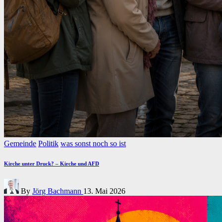
Posted
Gemeinde
Politik
was sonst noch so ist
in
Kirche unter Druck? – Kirche und AFD
Posted
By
Jörg Bachmann
13. Mai 2026
by