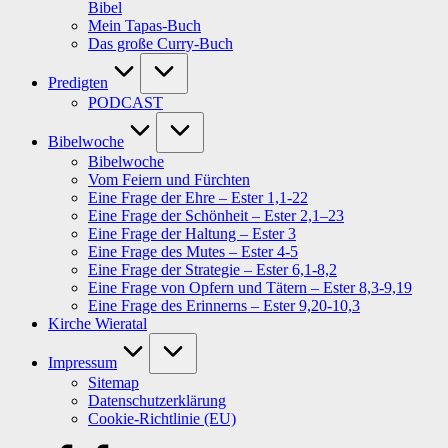
Bibel
Mein Tapas-Buch
Das große Curry-Buch
Predigten
PODCAST
Bibelwoche
Bibelwoche
Vom Feiern und Fürchten
Eine Frage der Ehre – Ester 1,1-22
Eine Frage der Schönheit – Ester 2,1–23
Eine Frage der Haltung – Ester 3
Eine Frage des Mutes – Ester 4-5
Eine Frage der Strategie – Ester 6,1-8,2
Eine Frage von Opfern und Tätern – Ester 8,3-9,19
Eine Frage des Erinnerns – Ester 9,20-10,3
Kirche Wieratal
Impressum
Sitemap
Datenschutzerklärung
Cookie-Richtlinie (EU)