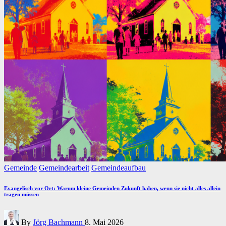
Posted
Gemeinde
Gemeindearbeit
Gemeindeaufbau
in
Evangelisch vor Ort: Warum kleine Gemeinden Zukunft haben, wenn sie nicht alles allein
tragen müssen
Posted
By
Jörg Bachmann
8. Mai 2026
by