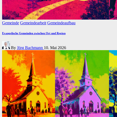
Posted
Gemeinde
Gemeindearbeit
Gemeindeaufbau
in
Evangelische Gemeinden zwischen Ort und Region
Posted
By
Jörg Bachmann
10. Mai 2026
by