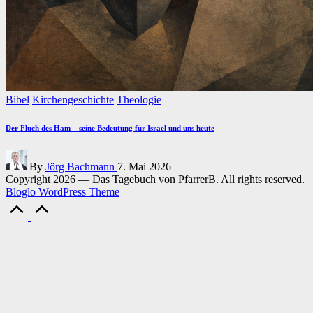
Posted
Bibel
Kirchengeschichte
Theologie
in
Der Fluch des Ham – seine Bedeutung für Israel und uns heute
Posted
By
Jörg Bachmann
7. Mai 2026
by
Copyright 2026 — Das Tagebuch von PfarrerB. All rights reserved.
Bloglo WordPress Theme
Scroll
to
Top