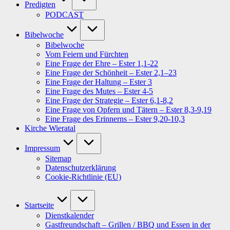
Predigten
PODCAST
Bibelwoche
Bibelwoche
Vom Feiern und Fürchten
Eine Frage der Ehre – Ester 1,1-22
Eine Frage der Schönheit – Ester 2,1–23
Eine Frage der Haltung – Ester 3
Eine Frage des Mutes – Ester 4-5
Eine Frage der Strategie – Ester 6,1-8,2
Eine Frage von Opfern und Tätern – Ester 8,3-9,19
Eine Frage des Erinnerns – Ester 9,20-10,3
Kirche Wieratal
Impressum
Sitemap
Datenschutzerklärung
Cookie-Richtlinie (EU)
Startseite
Dienstkalender
Gastfreundschaft – Grillen / BBQ und Essen in der