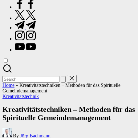
facebook.com
twitter.com
t.me
instagram.com
youtube.com
Search
for:
Home
»
Kreativitätstechniken – Methoden für das Spirituelle
Gemeindemanagement
Posted
Kreativitätstechnik
in
Kreativitätstechniken – Methoden für das
Spirituelle Gemeindemanagement
Posted
By
Jörg Bachmann
by