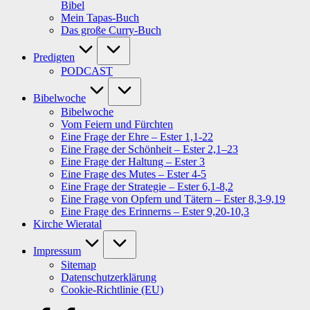
Bibel
Mein Tapas-Buch
Das große Curry-Buch
Predigten
PODCAST
Bibelwoche
Bibelwoche
Vom Feiern und Fürchten
Eine Frage der Ehre – Ester 1,1-22
Eine Frage der Schönheit – Ester 2,1–23
Eine Frage der Haltung – Ester 3
Eine Frage des Mutes – Ester 4-5
Eine Frage der Strategie – Ester 6,1-8,2
Eine Frage von Opfern und Tätern – Ester 8,3-9,19
Eine Frage des Erinnerns – Ester 9,20-10,3
Kirche Wieratal
Impressum
Sitemap
Datenschutzerklärung
Cookie-Richtlinie (EU)