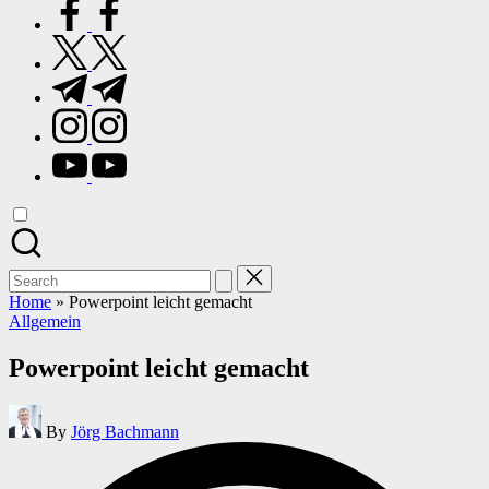
facebook.com
twitter.com
t.me
instagram.com
youtube.com
Search
for:
Home
»
Powerpoint leicht gemacht
Posted
Allgemein
in
Powerpoint leicht gemacht
Posted
By
Jörg Bachmann
by