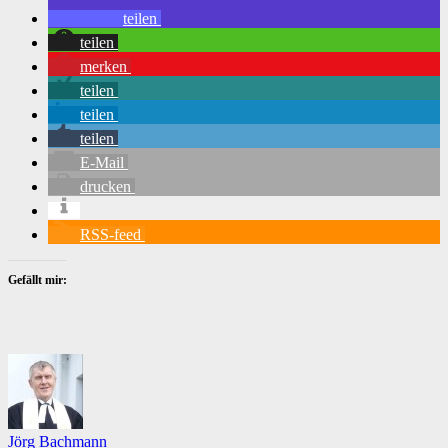
teilen
teilen
merken
teilen
teilen
teilen
E-Mail
drucken
RSS-feed
Gefällt mir:
Jörg Bachmann