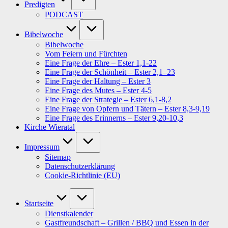
Predigten
PODCAST
Bibelwoche
Bibelwoche
Vom Feiern und Fürchten
Eine Frage der Ehre – Ester 1,1-22
Eine Frage der Schönheit – Ester 2,1–23
Eine Frage der Haltung – Ester 3
Eine Frage des Mutes – Ester 4-5
Eine Frage der Strategie – Ester 6,1-8,2
Eine Frage von Opfern und Tätern – Ester 8,3-9,19
Eine Frage des Erinnerns – Ester 9,20-10,3
Kirche Wieratal
Impressum
Sitemap
Datenschutzerklärung
Cookie-Richtlinie (EU)
Startseite
Dienstkalender
Gastfreundschaft – Grillen / BBQ und Essen in der