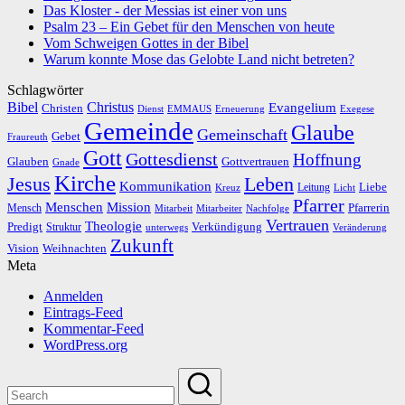
Das Kloster - der Messias ist einer von uns
Psalm 23 – Ein Gebet für den Menschen von heute
Vom Schweigen Gottes in der Bibel
Warum konnte Mose das Gelobte Land nicht betreten?
Schlagwörter
Bibel
Christus
Evangelium
Christen
Dienst
EMMAUS
Erneuerung
Exegese
Gemeinde
Glaube
Gemeinschaft
Gebet
Fraureuth
Gott
Gottesdienst
Hoffnung
Gottvertrauen
Glauben
Gnade
Kirche
Leben
Jesus
Kommunikation
Liebe
Leitung
Kreuz
Licht
Pfarrer
Menschen
Mission
Pfarrerin
Mensch
Mitarbeit
Mitarbeiter
Nachfolge
Vertrauen
Theologie
Predigt
Verkündigung
Struktur
Veränderung
unterwegs
Zukunft
Vision
Weihnachten
Meta
Anmelden
Eintrags-Feed
Kommentar-Feed
WordPress.org