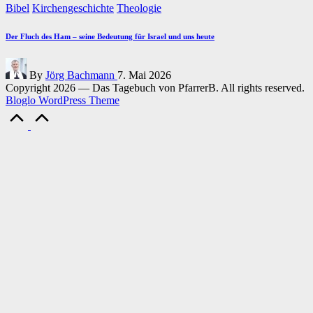
Posted
Bibel
Kirchengeschichte
Theologie
in
Der Fluch des Ham – seine Bedeutung für Israel und uns heute
Posted
By
Jörg Bachmann
7. Mai 2026
by
Copyright 2026 — Das Tagebuch von PfarrerB. All rights reserved.
Bloglo WordPress Theme
Scroll
to
Top