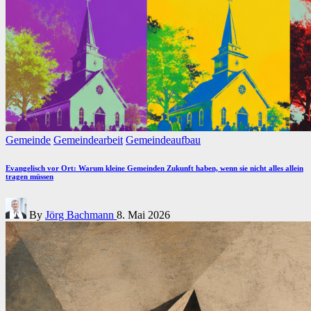
Posted
Gemeinde
Gemeindearbeit
Gemeindeaufbau
in
Evangelisch vor Ort: Warum kleine Gemeinden Zukunft haben, wenn sie nicht alles allein
tragen müssen
Posted
By
Jörg Bachmann
8. Mai 2026
by