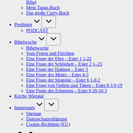
Bibel
Mein Tapas-Buch
Das große Curry-Buch
Predigten
PODCAST
Bibelwoche
Bibelwoche
Vom Feiern und Fürchten
Eine Frage der Ehre – Ester 1,1-22
Eine Frage der Schönheit – Ester 2,1–23
Eine Frage der Haltung – Ester 3
Eine Frage des Mutes – Ester 4-5
Eine Frage der Strategie – Ester 6,1-8,2
Eine Frage von Opfern und Tätern – Ester 8,3-9,19
Eine Frage des Erinnerns – Ester 9,20-10,3
Kirche Wieratal
Impressum
Sitemap
Datenschutzerklärung
Cookie-Richtlinie (EU)