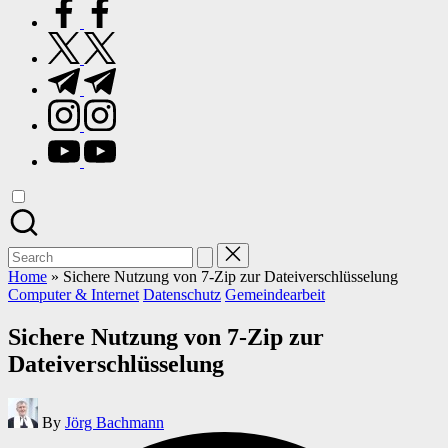
facebook.com
twitter.com
t.me
instagram.com
youtube.com
Search
for:
Home
»
Sichere Nutzung von 7-Zip zur Dateiverschlüsselung
Posted
Computer & Internet
Datenschutz
Gemeindearbeit
in
Sichere Nutzung von 7-Zip zur
Dateiverschlüsselung
Posted
By
Jörg Bachmann
by