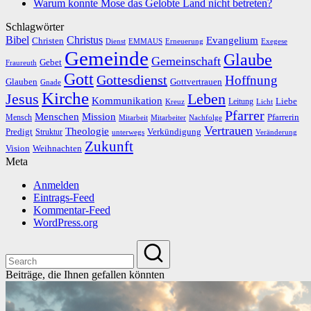
Warum konnte Mose das Gelobte Land nicht betreten?
Schlagwörter
Bibel
Christus
Evangelium
Christen
Dienst
EMMAUS
Erneuerung
Exegese
Gemeinde
Glaube
Gemeinschaft
Gebet
Fraureuth
Gott
Gottesdienst
Hoffnung
Gottvertrauen
Glauben
Gnade
Kirche
Leben
Jesus
Kommunikation
Liebe
Leitung
Kreuz
Licht
Pfarrer
Menschen
Mission
Pfarrerin
Mensch
Mitarbeit
Mitarbeiter
Nachfolge
Vertrauen
Theologie
Predigt
Verkündigung
Struktur
Veränderung
unterwegs
Zukunft
Vision
Weihnachten
Meta
Anmelden
Eintrags-Feed
Kommentar-Feed
WordPress.org
Beiträge, die Ihnen gefallen könnten