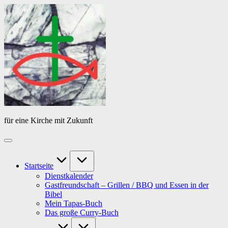
Skip
Das
to
Tagebuch
content
von
PfarrerB
für eine Kirche mit Zukunft
Startseite
Dienstkalender
Gastfreundschaft – Grillen / BBQ und Essen in der
Bibel
Mein Tapas-Buch
Das große Curry-Buch