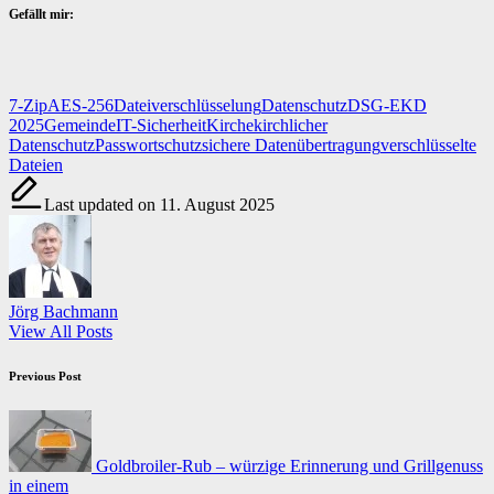
Gefällt mir:
Tags:
7-Zip
AES-256
Dateiverschlüsselung
Datenschutz
DSG-EKD
2025
Gemeinde
IT-Sicherheit
Kirche
kirchlicher
Datenschutz
Passwortschutz
sichere Datenübertragung
verschlüsselte
Dateien
Last updated on 11. August 2025
Jörg Bachmann
View All Posts
Post
Previous Post
navigation
Goldbroiler-Rub – würzige Erinnerung und Grillgenuss
in einem