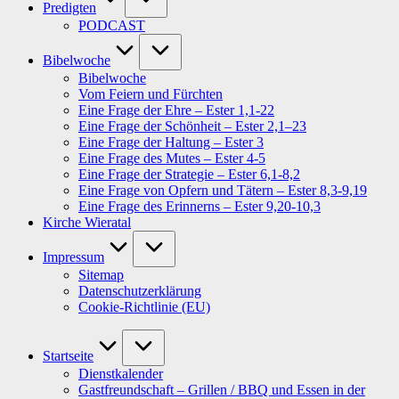
Predigten
PODCAST
Bibelwoche
Bibelwoche
Vom Feiern und Fürchten
Eine Frage der Ehre – Ester 1,1-22
Eine Frage der Schönheit – Ester 2,1–23
Eine Frage der Haltung – Ester 3
Eine Frage des Mutes – Ester 4-5
Eine Frage der Strategie – Ester 6,1-8,2
Eine Frage von Opfern und Tätern – Ester 8,3-9,19
Eine Frage des Erinnerns – Ester 9,20-10,3
Kirche Wieratal
Impressum
Sitemap
Datenschutzerklärung
Cookie-Richtlinie (EU)
Startseite
Dienstkalender
Gastfreundschaft – Grillen / BBQ und Essen in der