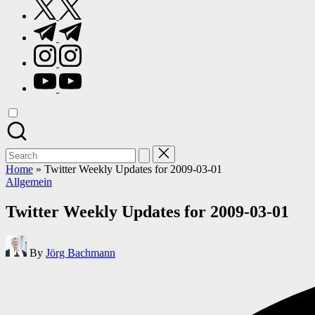
twitter.com
t.me
instagram.com
youtube.com
Search
for:
Home
»
Twitter Weekly Updates for 2009-03-01
Posted
Allgemein
in
Twitter Weekly Updates for 2009-03-01
Posted
By
Jörg Bachmann
by