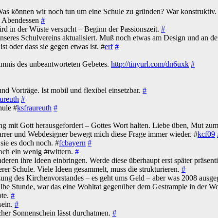
Was können wir noch tun um eine Schule zu gründen? War konstruktiv.
em Abendessen
#
ird in der Wüste versucht – Beginn der Passionszeit.
#
seres Schulvereins aktualisiert. Muß noch etwas am Design und an de
st oder dass sie gegen etwas ist. #
erf
#
imnis des unbeantworteten Gebetes.
http://tinyurl.com/dn6uxk
#
d Vorträge. Ist mobil und flexibel einsetzbar.
#
aureuth
#
hule #
ksfraureuth
#
 mit Gott herausgefordert – Gottes Wort halten. Liebe üben, Mut zu
arrer und Webdesigner bewegt mich diese Frage immer wieder. #
kcf09
ie es doch noch. #
fcbayern
#
och ein wenig #twittern.
#
eren ihre Ideen einbringen. Werde diese überhaupt erst später präsent
er Schule. Viele Ideen gesammelt, muss die strukturieren.
#
itzung des Kirchenvorstandes – es geht ums Geld – aber was 2008 aus
halbe Stunde, war das eine Wohltat gegenüber dem Gestrample in der 
ote.
#
sein.
#
licher Sonnenschein lässt durchatmen.
#