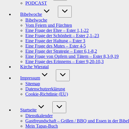
PODCAST
Bibelwoche
Bibelwoche
Vom Feiern und Fürchten
Eine Frage der Ehre – Ester 1,1-22
Eine Frage der Schönheit – Ester 2,1–23
Eine Frage der Haltung – Ester 3
Eine Frage des Mutes – Ester 4-5
Eine Frage der Strategie – Ester 6,1-8,2
Eine Frage von Opfern und Tätern – Ester 8,3-9,19
Eine Frage des Erinnerns – Ester 9,20-10,3
Kirche Wieratal
Impressum
Sitemap
Datenschutzerklärung
Cookie-Richtlinie (EU)
Startseite
Dienstkalender
Gastfreundschaft – Grillen / BBQ und Essen in der Bibel
Mein Tapas-Buch