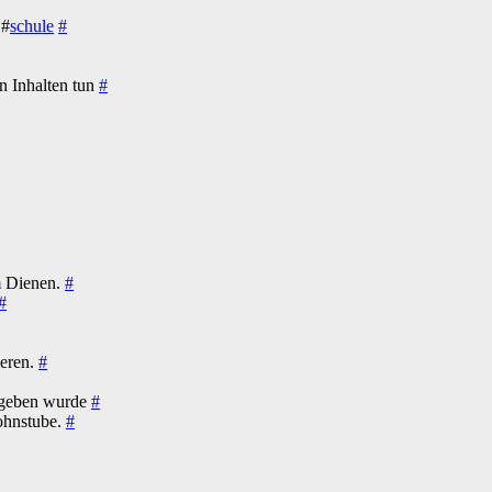
 #
schule
#
n Inhalten tun
#
m Dienen.
#
#
ieren.
#
gegeben wurde
#
Wohnstube.
#