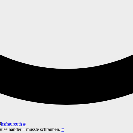
#
ksfraureuth
#
 auseinander – musste schrauben.
#