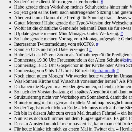
So der Gottesdienst für morgen ist vorbereitet.
#
Habe gerade einen Workshop meines Schulvereins hinter mir. 
So jetzt geht es ins Bett, nach anstrengender Sitzung und gut
Aber erst einmal kommt die Predigt für Sonntag dran – Jesus w
Guten Morgen! Habe gerade die Typo3-Version der Webseite un
Wofür ist die christliche Gemeinde bekannt? Dass sie für etwas i
IUpdate gerade meinen MindManager. Gutes Werkzeug.
#
So habe gerade meinen Vortrag vom Montag aufgespielt: Gehe
Interessante Twittermeldung vom #KCF09.
#
Kann so CDs und mp3-Datei erzeugen!
#
Habe jetzt das H2 von Zoom als Aufnahmegerät für Predigten un
Donnerstag 19.30 Uhr Frauenstunde in der Alten Schule #
ksfr
Donnerstag 18.15 Uhr Gospelchor in der Kirche oder Alten Sc
Donnerstag von 9 bis 12 Uhr ist Bürozeit #
ksfraureuth
#
Noch einen guten Morgen! Wir werden heute wieder im Umgang
Was können Kirche und Wirtschaft voneinander lernen? Als Pf
Da haben die Bayern mal wieder gewonnen, scheinbar können s
So nach der Vorstandssitzung ein spätes Abendbrot und dann n
Strukturierung nicht vor Workshop am Sonnabend, damit die and
Brainstorming mit mir gemacht mittels Mindmap bezüglich unser
So der Tag ist noch nicht zu Ende – ich muss noch auf eine S
Ich bin in diesem Jahr zum ersten Mal draußen Fahrrad – ein 
Nun ist es doch schlimmer mit dem Flugzeugabsturz. Es gibt T
Dass in Amsterdam nicht mehr passiert ist, kann man echt froh 
Für heute klinke ich mich zu ersten Mal in Twitter ein. – Herr