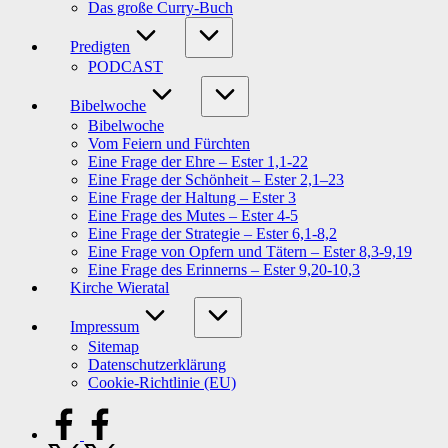
Das große Curry-Buch
Predigten
PODCAST
Bibelwoche
Bibelwoche
Vom Feiern und Fürchten
Eine Frage der Ehre – Ester 1,1-22
Eine Frage der Schönheit – Ester 2,1–23
Eine Frage der Haltung – Ester 3
Eine Frage des Mutes – Ester 4-5
Eine Frage der Strategie – Ester 6,1-8,2
Eine Frage von Opfern und Tätern – Ester 8,3-9,19
Eine Frage des Erinnerns – Ester 9,20-10,3
Kirche Wieratal
Impressum
Sitemap
Datenschutzerklärung
Cookie-Richtlinie (EU)
facebook.com