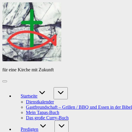
Skip
Das
to
Tagebuch
content
von
PfarrerB
für eine Kirche mit Zukunft
Startseite
Dienstkalender
Gastfreundschaft – Grillen / BBQ und Essen in der Bibel
Mein Tapas-Buch
Das große Curry-Buch
Predigten