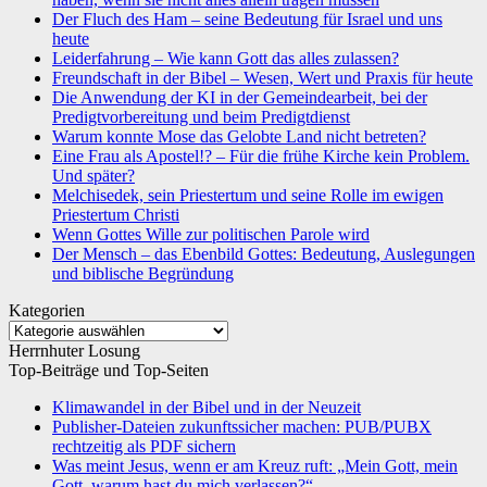
Der Fluch des Ham – seine Bedeutung für Israel und uns
heute
Leiderfahrung – Wie kann Gott das alles zulassen?
Freundschaft in der Bibel – Wesen, Wert und Praxis für heute
Die Anwendung der KI in der Gemeindearbeit, bei der
Predigtvorbereitung und beim Predigtdienst
Warum konnte Mose das Gelobte Land nicht betreten?
Eine Frau als Apostel!? – Für die frühe Kirche kein Problem.
Und später?
Melchisedek, sein Priestertum und seine Rolle im ewigen
Priestertum Christi
Wenn Gottes Wille zur politischen Parole wird
Der Mensch – das Ebenbild Gottes: Bedeutung, Auslegungen
und biblische Begründung
Kategorien
Kategorien
Herrnhuter Losung
Top-Beiträge und Top-Seiten
Klimawandel in der Bibel und in der Neuzeit
Publisher-Dateien zukunftssicher machen: PUB/PUBX
rechtzeitig als PDF sichern
Was meint Jesus, wenn er am Kreuz ruft: „Mein Gott, mein
Gott, warum hast du mich verlassen?“