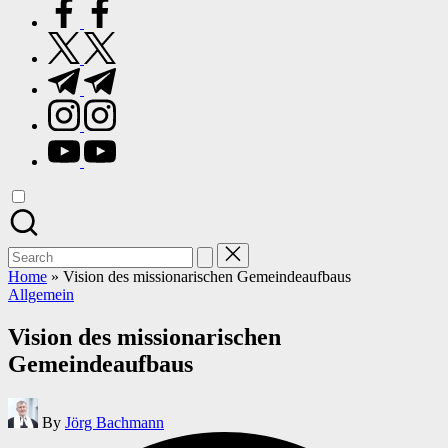
facebook.com
twitter.com
t.me
instagram.com
youtube.com
Search
for:
Home
»
Vision des missionarischen Gemeindeaufbaus
Posted
Allgemein
in
Vision des missionarischen
Gemeindeaufbaus
Posted
By
Jörg Bachmann
by