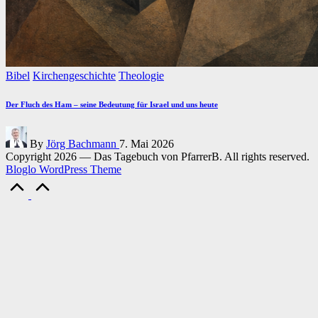
Posted
Bibel
Kirchengeschichte
Theologie
in
Der Fluch des Ham – seine Bedeutung für Israel und uns heute
Posted
By
Jörg Bachmann
7. Mai 2026
by
Copyright 2026 — Das Tagebuch von PfarrerB. All rights reserved.
Bloglo WordPress Theme
Scroll
to
Top