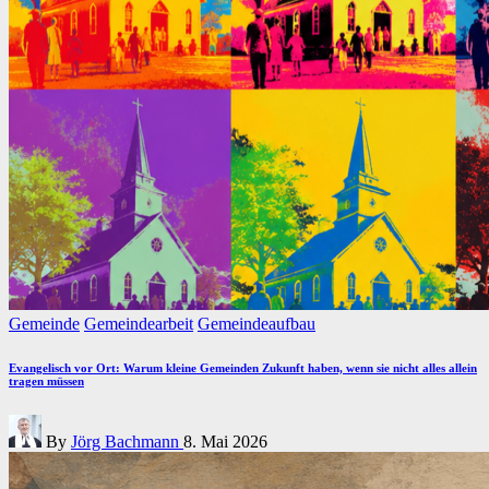
Posted
Gemeinde
Gemeindearbeit
Gemeindeaufbau
in
Evangelisch vor Ort: Warum kleine Gemeinden Zukunft haben, wenn sie nicht alles allein
tragen müssen
Posted
By
Jörg Bachmann
8. Mai 2026
by