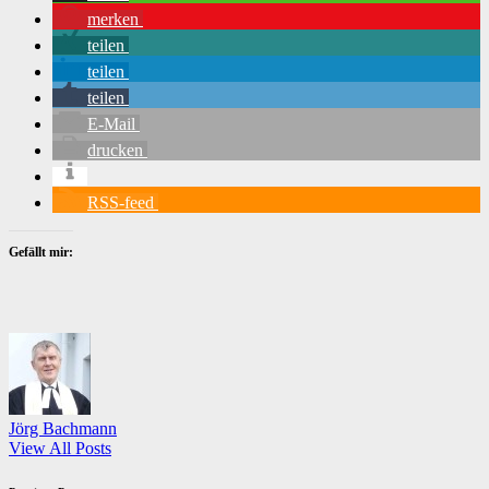
merken
teilen
teilen
teilen
E-Mail
drucken
RSS-feed
Gefällt mir:
Jörg Bachmann
View All Posts