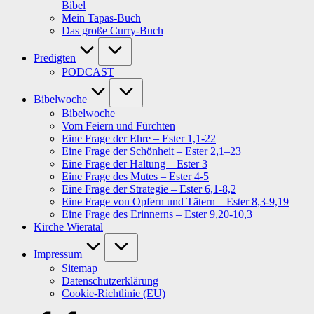
Bibel
Mein Tapas-Buch
Das große Curry-Buch
Predigten
PODCAST
Bibelwoche
Bibelwoche
Vom Feiern und Fürchten
Eine Frage der Ehre – Ester 1,1-22
Eine Frage der Schönheit – Ester 2,1–23
Eine Frage der Haltung – Ester 3
Eine Frage des Mutes – Ester 4-5
Eine Frage der Strategie – Ester 6,1-8,2
Eine Frage von Opfern und Tätern – Ester 8,3-9,19
Eine Frage des Erinnerns – Ester 9,20-10,3
Kirche Wieratal
Impressum
Sitemap
Datenschutzerklärung
Cookie-Richtlinie (EU)