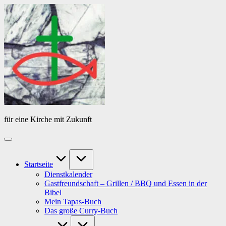
Skip
Das
to
Tagebuch
content
von
PfarrerB
für eine Kirche mit Zukunft
Startseite
Dienstkalender
Gastfreundschaft – Grillen / BBQ und Essen in der
Bibel
Mein Tapas-Buch
Das große Curry-Buch