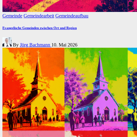
Posted
Gemeinde
Gemeindearbeit
Gemeindeaufbau
in
Evangelische Gemeinden zwischen Ort und Region
Posted
By
Jörg Bachmann
10. Mai 2026
by