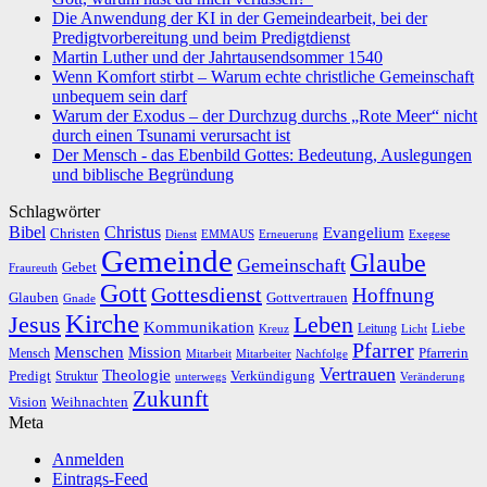
Die Anwendung der KI in der Gemeindearbeit, bei der
Predigtvorbereitung und beim Predigtdienst
Martin Luther und der Jahrtausendsommer 1540
Wenn Komfort stirbt – Warum echte christliche Gemeinschaft
unbequem sein darf
Warum der Exodus – der Durchzug durchs „Rote Meer“ nicht
durch einen Tsunami verursacht ist
Der Mensch - das Ebenbild Gottes: Bedeutung, Auslegungen
und biblische Begründung
Schlagwörter
Bibel
Christus
Evangelium
Christen
Dienst
EMMAUS
Erneuerung
Exegese
Gemeinde
Glaube
Gemeinschaft
Gebet
Fraureuth
Gott
Gottesdienst
Hoffnung
Gottvertrauen
Glauben
Gnade
Kirche
Leben
Jesus
Kommunikation
Liebe
Leitung
Kreuz
Licht
Pfarrer
Menschen
Mission
Pfarrerin
Mensch
Mitarbeit
Mitarbeiter
Nachfolge
Vertrauen
Theologie
Predigt
Verkündigung
Struktur
Veränderung
unterwegs
Zukunft
Vision
Weihnachten
Meta
Anmelden
Eintrags-Feed