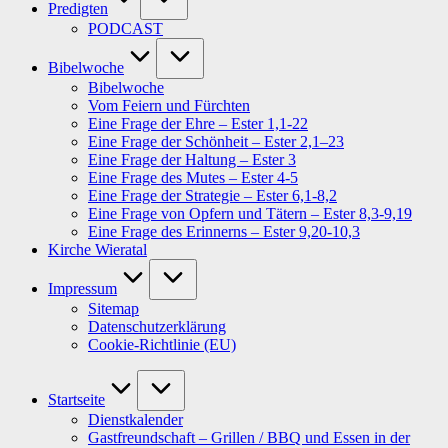
Predigten
PODCAST
Bibelwoche
Bibelwoche
Vom Feiern und Fürchten
Eine Frage der Ehre – Ester 1,1-22
Eine Frage der Schönheit – Ester 2,1–23
Eine Frage der Haltung – Ester 3
Eine Frage des Mutes – Ester 4-5
Eine Frage der Strategie – Ester 6,1-8,2
Eine Frage von Opfern und Tätern – Ester 8,3-9,19
Eine Frage des Erinnerns – Ester 9,20-10,3
Kirche Wieratal
Impressum
Sitemap
Datenschutzerklärung
Cookie-Richtlinie (EU)
Startseite
Dienstkalender
Gastfreundschaft – Grillen / BBQ und Essen in der