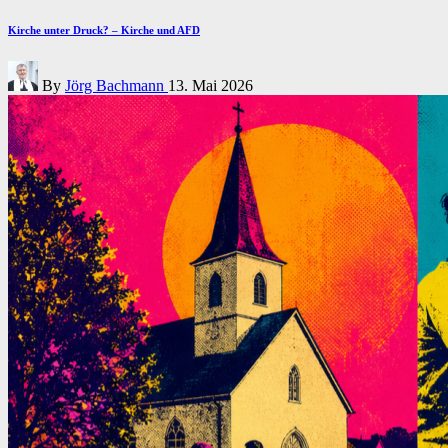
in
Kirche unter Druck? – Kirche und AFD
Posted
By
Jörg Bachmann
13. Mai 2026
by