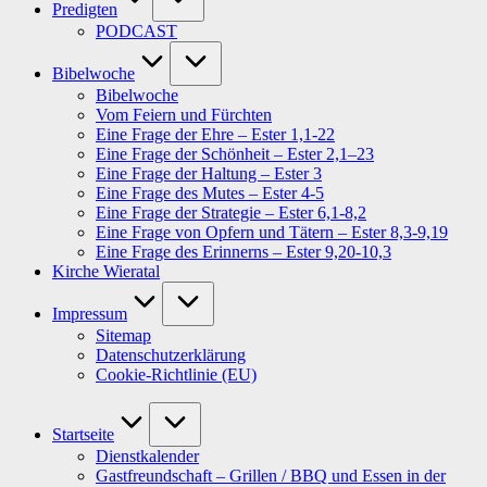
Predigten
PODCAST
Bibelwoche
Bibelwoche
Vom Feiern und Fürchten
Eine Frage der Ehre – Ester 1,1-22
Eine Frage der Schönheit – Ester 2,1–23
Eine Frage der Haltung – Ester 3
Eine Frage des Mutes – Ester 4-5
Eine Frage der Strategie – Ester 6,1-8,2
Eine Frage von Opfern und Tätern – Ester 8,3-9,19
Eine Frage des Erinnerns – Ester 9,20-10,3
Kirche Wieratal
Impressum
Sitemap
Datenschutzerklärung
Cookie-Richtlinie (EU)
Startseite
Dienstkalender
Gastfreundschaft – Grillen / BBQ und Essen in der