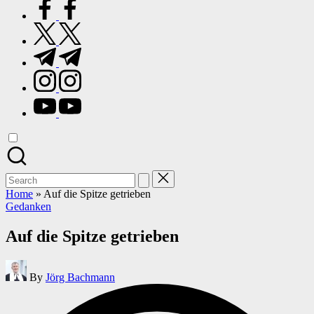
facebook.com
twitter.com
t.me
instagram.com
youtube.com
Search
for:
Home
»
Auf die Spitze getrieben
Posted
Gedanken
in
Auf die Spitze getrieben
Posted
By
Jörg Bachmann
by