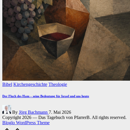
Posted
Bibel
Kirchengeschichte
Theologie
in
Der Fluch des Ham – seine Bedeutung für Israel und uns heute
Posted
By
Jörg Bachmann
7. Mai 2026
by
Copyright 2026 — Das Tagebuch von PfarrerB. All rights reserved.
Bloglo WordPress Theme
Scroll