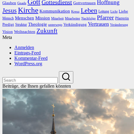
Gott
Gottesdienst
Hoffnung
Gottvertrauen
Glauben
Gnade
Kirche
Leben
Jesus
Kommunikation
Liebe
Leitung
Kreuz
Licht
Pfarrer
Menschen
Mission
Pfarrerin
Mensch
Mitarbeit
Mitarbeiter
Nachfolge
Vertrauen
Theologie
Predigt
Verkündigung
Struktur
Veränderung
unterwegs
Zukunft
Vision
Weihnachten
Meta
Anmelden
Eintrags-Feed
Kommentar-Feed
WordPress.org
Beiträge, die Ihnen gefallen könnten