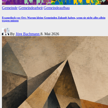
Posted
Gemeinde
Gemeindearbeit
Gemeindeaufbau
in
Evangelisch vor Ort: Warum kleine Gemeinden Zukunft haben, wenn sie nicht alles allein
tragen müssen
Posted
By
Jörg Bachmann
8. Mai 2026
by