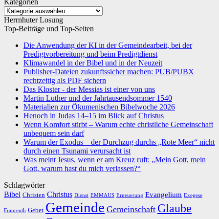
Kategorien
Kategorien
Herrnhuter Losung
Top-Beiträge und Top-Seiten
Die Anwendung der KI in der Gemeindearbeit, bei der
Predigtvorbereitung und beim Predigtdienst
Klimawandel in der Bibel und in der Neuzeit
Publisher-Dateien zukunftssicher machen: PUB/PUBX
rechtzeitig als PDF sichern
Das Kloster - der Messias ist einer von uns
Martin Luther und der Jahrtausendsommer 1540
Materialien zur Ökumenischen Bibelwoche 2026
Henoch in Judas 14–15 im Blick auf Christus
Wenn Komfort stirbt – Warum echte christliche Gemeinschaft
unbequem sein darf
Warum der Exodus – der Durchzug durchs „Rote Meer“ nicht
durch einen Tsunami verursacht ist
Was meint Jesus, wenn er am Kreuz ruft: „Mein Gott, mein
Gott, warum hast du mich verlassen?“
Schlagwörter
Bibel
Christus
Evangelium
Christen
Dienst
EMMAUS
Erneuerung
Exegese
Gemeinde
Glaube
Gemeinschaft
Gebet
Fraureuth