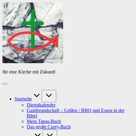
Skip
Das
to
Tagebuch
content
von
PfarrerB
für eine Kirche mit Zukunft
Startseite
Dienstkalender
Gastfreundschaft – Grillen / BBQ und Essen in der
Bibel
Mein Tapas-Buch
Das große Curry-Buch