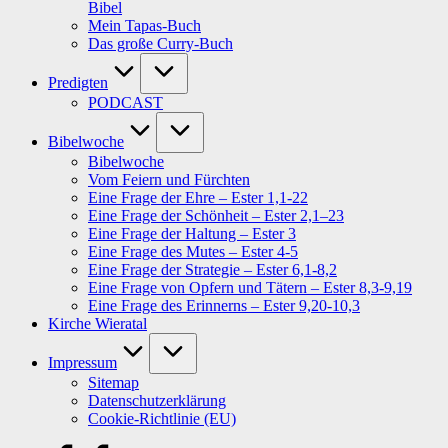
Bibel
Mein Tapas-Buch
Das große Curry-Buch
Predigten
PODCAST
Bibelwoche
Bibelwoche
Vom Feiern und Fürchten
Eine Frage der Ehre – Ester 1,1-22
Eine Frage der Schönheit – Ester 2,1–23
Eine Frage der Haltung – Ester 3
Eine Frage des Mutes – Ester 4-5
Eine Frage der Strategie – Ester 6,1-8,2
Eine Frage von Opfern und Tätern – Ester 8,3-9,19
Eine Frage des Erinnerns – Ester 9,20-10,3
Kirche Wieratal
Impressum
Sitemap
Datenschutzerklärung
Cookie-Richtlinie (EU)