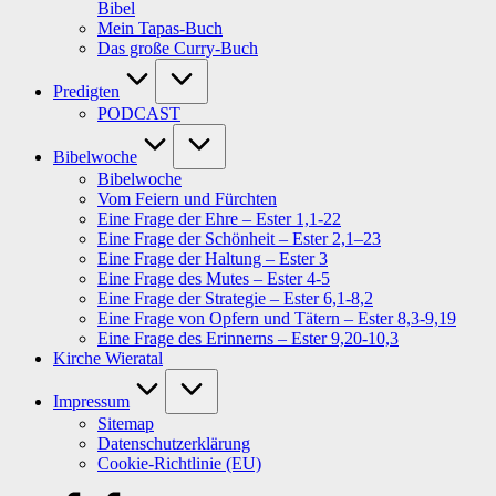
Bibel
Mein Tapas-Buch
Das große Curry-Buch
Predigten
PODCAST
Bibelwoche
Bibelwoche
Vom Feiern und Fürchten
Eine Frage der Ehre – Ester 1,1-22
Eine Frage der Schönheit – Ester 2,1–23
Eine Frage der Haltung – Ester 3
Eine Frage des Mutes – Ester 4-5
Eine Frage der Strategie – Ester 6,1-8,2
Eine Frage von Opfern und Tätern – Ester 8,3-9,19
Eine Frage des Erinnerns – Ester 9,20-10,3
Kirche Wieratal
Impressum
Sitemap
Datenschutzerklärung
Cookie-Richtlinie (EU)