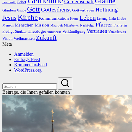
Gemeinde
Glaube
Gemeinschaft
Gebet
Fraureuth
Gott
Gottesdienst
Hoffnung
Gottvertrauen
Glauben
Gnade
Kirche
Leben
Jesus
Kommunikation
Liebe
Leitung
Kreuz
Licht
Pfarrer
Menschen
Mission
Pfarrerin
Mensch
Mitarbeit
Mitarbeiter
Nachfolge
Vertrauen
Theologie
Predigt
Verkündigung
Struktur
Veränderung
unterwegs
Zukunft
Vision
Weihnachten
Meta
Anmelden
Eintrags-Feed
Kommentar-Feed
WordPress.org
Beiträge, die Ihnen gefallen könnten