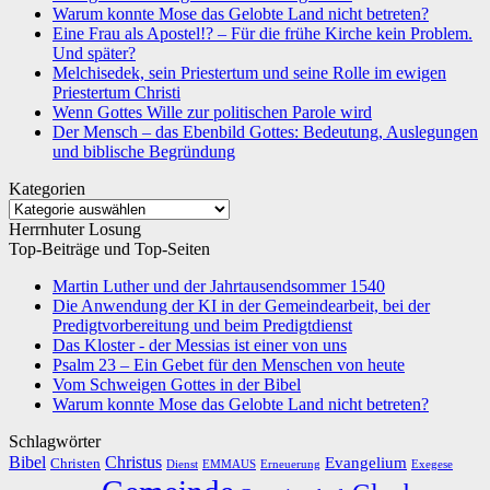
Warum konnte Mose das Gelobte Land nicht betreten?
Eine Frau als Apostel!? – Für die frühe Kirche kein Problem.
Und später?
Melchisedek, sein Priestertum und seine Rolle im ewigen
Priestertum Christi
Wenn Gottes Wille zur politischen Parole wird
Der Mensch – das Ebenbild Gottes: Bedeutung, Auslegungen
und biblische Begründung
Kategorien
Kategorien
Herrnhuter Losung
Top-Beiträge und Top-Seiten
Martin Luther und der Jahrtausendsommer 1540
Die Anwendung der KI in der Gemeindearbeit, bei der
Predigtvorbereitung und beim Predigtdienst
Das Kloster - der Messias ist einer von uns
Psalm 23 – Ein Gebet für den Menschen von heute
Vom Schweigen Gottes in der Bibel
Warum konnte Mose das Gelobte Land nicht betreten?
Schlagwörter
Bibel
Christus
Evangelium
Christen
Dienst
EMMAUS
Erneuerung
Exegese