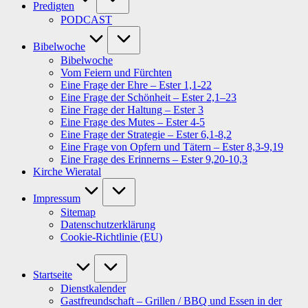
Predigten
PODCAST
Bibelwoche
Bibelwoche
Vom Feiern und Fürchten
Eine Frage der Ehre – Ester 1,1-22
Eine Frage der Schönheit – Ester 2,1–23
Eine Frage der Haltung – Ester 3
Eine Frage des Mutes – Ester 4-5
Eine Frage der Strategie – Ester 6,1-8,2
Eine Frage von Opfern und Tätern – Ester 8,3-9,19
Eine Frage des Erinnerns – Ester 9,20-10,3
Kirche Wieratal
Impressum
Sitemap
Datenschutzerklärung
Cookie-Richtlinie (EU)
Startseite
Dienstkalender
Gastfreundschaft – Grillen / BBQ und Essen in der