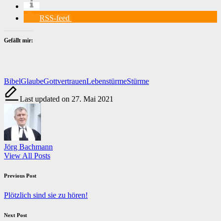
RSS-feed
Gefällt mir:
Tags:
Bibel
Glaube
Gottvertrauen
Lebenstürme
Stürme
Last updated on 27. Mai 2021
Jörg Bachmann
View All Posts
Post
Previous Post
navigation
Plötzlich sind sie zu hören!
Next Post