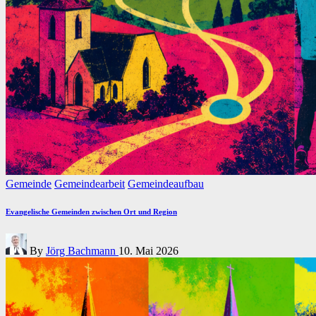
Posted
Gemeinde
Gemeindearbeit
Gemeindeaufbau
in
Evangelische Gemeinden zwischen Ort und Region
Posted
By
Jörg Bachmann
10. Mai 2026
by