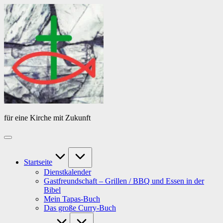
Skip
Das
to
Tagebuch
content
von
PfarrerB
für eine Kirche mit Zukunft
Startseite
Dienstkalender
Gastfreundschaft – Grillen / BBQ und Essen in der
Bibel
Mein Tapas-Buch
Das große Curry-Buch