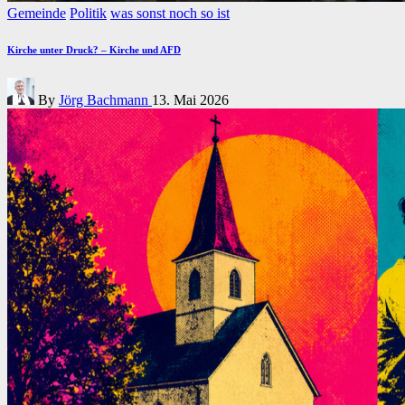
Posted
Gemeinde
Politik
was sonst noch so ist
in
Kirche unter Druck? – Kirche und AFD
Posted
By
Jörg Bachmann
13. Mai 2026
by