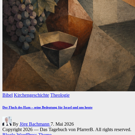
Posted
Bibel
Kirchengeschichte
Theologie
in
Der Fluch des Ham – seine Bedeutung für Israel und uns heute
Posted
By
Jörg Bachmann
7. Mai 2026
by
Copyright 2026 — Das Tagebuch von PfarrerB. All rights reserved.
Bloglo WordPress Theme