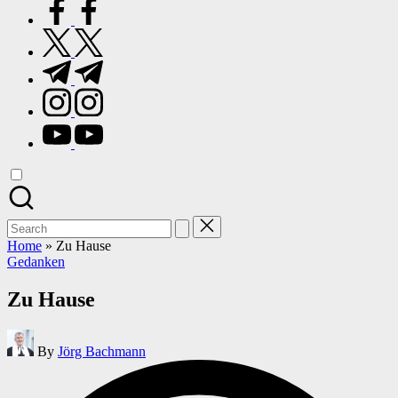
facebook.com
twitter.com
t.me
instagram.com
youtube.com
Search
for:
Home
»
Zu Hause
Posted
Gedanken
in
Zu Hause
Posted
By
Jörg Bachmann
by