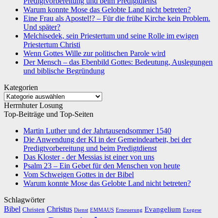
Predigtvorbereitung und beim Predigtdienst
Warum konnte Mose das Gelobte Land nicht betreten?
Eine Frau als Apostel!? – Für die frühe Kirche kein Problem.
Und später?
Melchisedek, sein Priestertum und seine Rolle im ewigen
Priestertum Christi
Wenn Gottes Wille zur politischen Parole wird
Der Mensch – das Ebenbild Gottes: Bedeutung, Auslegungen
und biblische Begründung
Kategorien
Kategorien
Herrnhuter Losung
Top-Beiträge und Top-Seiten
Martin Luther und der Jahrtausendsommer 1540
Die Anwendung der KI in der Gemeindearbeit, bei der
Predigtvorbereitung und beim Predigtdienst
Das Kloster - der Messias ist einer von uns
Psalm 23 – Ein Gebet für den Menschen von heute
Vom Schweigen Gottes in der Bibel
Warum konnte Mose das Gelobte Land nicht betreten?
Schlagwörter
Bibel
Christus
Evangelium
Christen
Dienst
EMMAUS
Erneuerung
Exegese