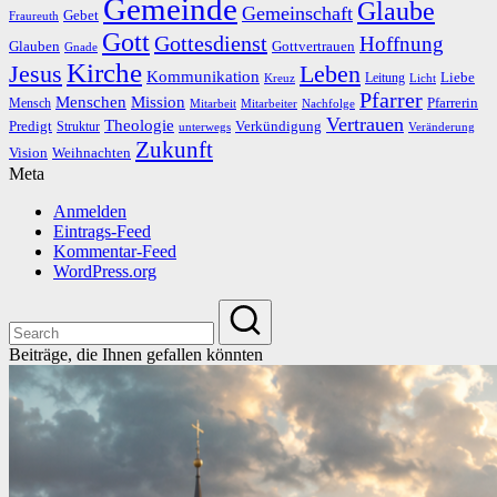
Gemeinde
Glaube
Gemeinschaft
Gebet
Fraureuth
Gott
Gottesdienst
Hoffnung
Gottvertrauen
Glauben
Gnade
Kirche
Leben
Jesus
Kommunikation
Liebe
Leitung
Kreuz
Licht
Pfarrer
Menschen
Mission
Pfarrerin
Mensch
Mitarbeit
Mitarbeiter
Nachfolge
Vertrauen
Theologie
Predigt
Verkündigung
Struktur
Veränderung
unterwegs
Zukunft
Vision
Weihnachten
Meta
Anmelden
Eintrags-Feed
Kommentar-Feed
WordPress.org
Beiträge, die Ihnen gefallen könnten