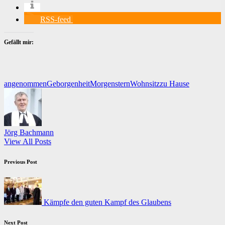
RSS-feed
Gefällt mir:
Tags:
angenommen
Geborgenheit
Morgenstern
Wohnsitz
zu Hause
Jörg Bachmann
View All Posts
Post
Previous Post
navigation
Kämpfe den guten Kampf des Glaubens
Next Post