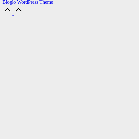
Bloglo WordPress Theme
Scroll
to
Top