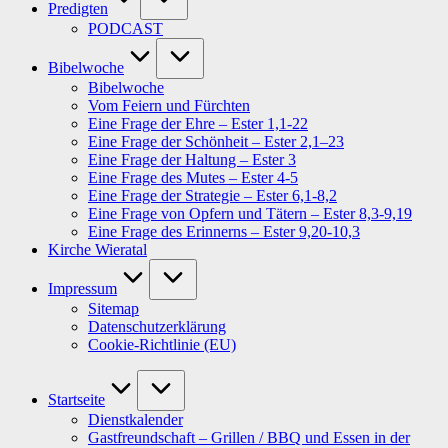
Predigten
PODCAST
Bibelwoche
Bibelwoche
Vom Feiern und Fürchten
Eine Frage der Ehre – Ester 1,1-22
Eine Frage der Schönheit – Ester 2,1–23
Eine Frage der Haltung – Ester 3
Eine Frage des Mutes – Ester 4-5
Eine Frage der Strategie – Ester 6,1-8,2
Eine Frage von Opfern und Tätern – Ester 8,3-9,19
Eine Frage des Erinnerns – Ester 9,20-10,3
Kirche Wieratal
Impressum
Sitemap
Datenschutzerklärung
Cookie-Richtlinie (EU)
Startseite
Dienstkalender
Gastfreundschaft – Grillen / BBQ und Essen in der