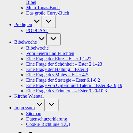
Bibel
Mein Tapas-Buch
Das große Curry-Buch
Predigten
PODCAST
Bibelwoche
Bibelwoche
Vom Feiern und Fürchten
Eine Frage der Ehre – Ester 1,1-22
Eine Frage der Schönheit – Ester 2,1–23
Eine Frage der Haltung – Ester 3
Eine Frage des Mutes – Ester 4-5
Eine Frage der Strategie – Ester 6,1-8,2
Eine Frage von Opfern und Tätern – Ester 8,3-9,19
Eine Frage des Erinnerns – Ester 9,20-10,3
Kirche Wieratal
Impressum
Sitemap
Datenschutzerklärung
Cookie-Richtlinie (EU)