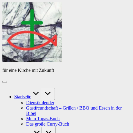
Skip
Das
to
Tagebuch
content
von
PfarrerB
für eine Kirche mit Zukunft
Startseite
Dienstkalender
Gastfreundschaft – Grillen / BBQ und Essen in der
Bibel
Mein Tapas-Buch
Das große Curry-Buch