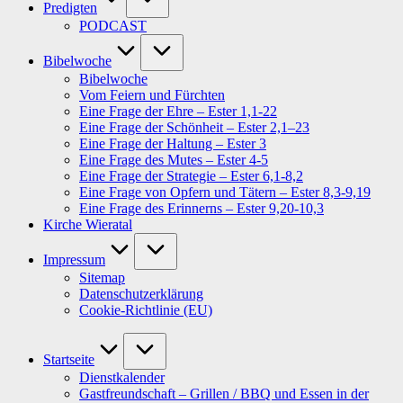
Predigten
PODCAST
Bibelwoche
Bibelwoche
Vom Feiern und Fürchten
Eine Frage der Ehre – Ester 1,1-22
Eine Frage der Schönheit – Ester 2,1–23
Eine Frage der Haltung – Ester 3
Eine Frage des Mutes – Ester 4-5
Eine Frage der Strategie – Ester 6,1-8,2
Eine Frage von Opfern und Tätern – Ester 8,3-9,19
Eine Frage des Erinnerns – Ester 9,20-10,3
Kirche Wieratal
Impressum
Sitemap
Datenschutzerklärung
Cookie-Richtlinie (EU)
Startseite
Dienstkalender
Gastfreundschaft – Grillen / BBQ und Essen in der