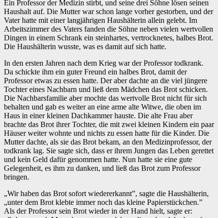
Ein Professor der Medizin stirbt, und seine drei Söhne lösen seinen
Haushalt auf. Die Mutter war schon lange vorher gestorben, und der
Vater hatte mit einer langjährigen Haushälterin allein gelebt. Im
Arbeitszimmer des Vaters fanden die Söhne neben vielen wertvollen
Dingen in einem Schrank ein steinhartes, vertrocknetes, halbes Brot.
Die Haushälterin wusste, was es damit auf sich hatte.
In den ersten Jahren nach dem Krieg war der Professor todkrank.
Da schickte ihm ein guter Freund ein halbes Brot, damit der
Professor etwas zu essen hatte. Der aber dachte an die viel jüngere
Tochter eines Nachbarn und ließ dem Mädchen das Brot schicken.
Die Nachbarsfamilie aber mochte das wertvolle Brot nicht für sich
behalten und gab es weiter an eine arme alte Witwe, die oben im
Haus in einer kleinen Dachkammer hauste. Die alte Frau aber
brachte das Brot ihrer Tochter, die mit zwei kleinen Kindern ein paar
Häuser weiter wohnte und nichts zu essen hatte für die Kinder. Die
Mutter dachte, als sie das Brot bekam, an den Medizinprofessor, der
todkrank lag. Sie sagte sich, dass er ihrem Jungen das Leben gerettet
und kein Geld dafür genommen hatte. Nun hatte sie eine gute
Gelegenheit, es ihm zu danken, und ließ das Brot zum Professor
bringen.
„Wir haben das Brot sofort wiedererkannt”, sagte die Haushälterin,
„unter dem Brot klebte immer noch das kleine Papierstückchen.”
Als der Professor sein Brot wieder in der Hand hielt, sagte er: