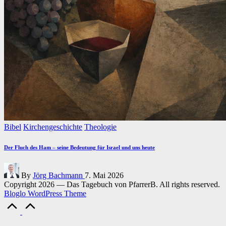
Posted
Bibel
Kirchengeschichte
Theologie
in
Der Fluch des Ham – seine Bedeutung für Israel und uns heute
Posted
By
Jörg Bachmann
7. Mai 2026
by
Copyright 2026 — Das Tagebuch von PfarrerB. All rights reserved.
Bloglo WordPress Theme
Scroll
to
Top