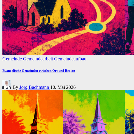
Posted
Gemeinde
Gemeindearbeit
Gemeindeaufbau
in
Evangelische Gemeinden zwischen Ort und Region
Posted
By
Jörg Bachmann
10. Mai 2026
by