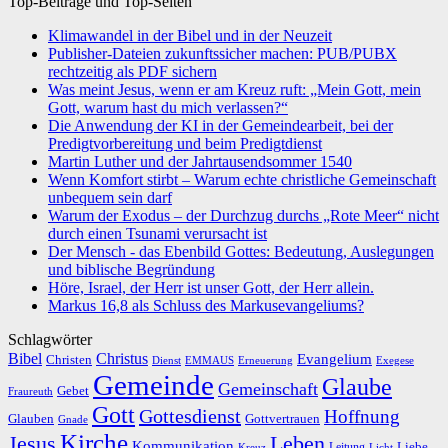
Top-Beiträge und Top-Seiten
Klimawandel in der Bibel und in der Neuzeit
Publisher-Dateien zukunftssicher machen: PUB/PUBX
rechtzeitig als PDF sichern
Was meint Jesus, wenn er am Kreuz ruft: „Mein Gott, mein
Gott, warum hast du mich verlassen?“
Die Anwendung der KI in der Gemeindearbeit, bei der
Predigtvorbereitung und beim Predigtdienst
Martin Luther und der Jahrtausendsommer 1540
Wenn Komfort stirbt – Warum echte christliche Gemeinschaft
unbequem sein darf
Warum der Exodus – der Durchzug durchs „Rote Meer“ nicht
durch einen Tsunami verursacht ist
Der Mensch - das Ebenbild Gottes: Bedeutung, Auslegungen
und biblische Begründung
Höre, Israel, der Herr ist unser Gott, der Herr allein.
Markus 16,8 als Schluss des Markusevangeliums?
Schlagwörter
Bibel
Christus
Evangelium
Christen
Dienst
EMMAUS
Erneuerung
Exegese
Gemeinde
Glaube
Gemeinschaft
Gebet
Fraureuth
Gott
Gottesdienst
Hoffnung
Gottvertrauen
Glauben
Gnade
Kirche
Leben
Jesus
Kommunikation
Liebe
Leitung
Kreuz
Licht