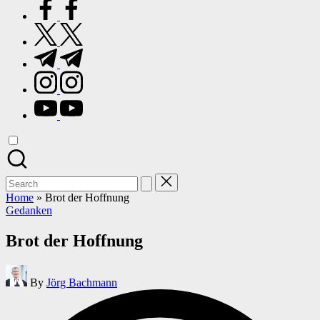
facebook.com
twitter.com
t.me
instagram.com
youtube.com
Search
for:
Home
»
Brot der Hoffnung
Posted
Gedanken
in
Brot der Hoffnung
Posted
By
Jörg Bachmann
by