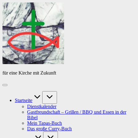
Skip
Das
to
Tagebuch
content
von
PfarrerB
für eine Kirche mit Zukunft
Startseite
Dienstkalender
Gastfreundschaft – Grillen / BBQ und Essen in der
Bibel
Mein Tapas-Buch
Das große Curry-Buch