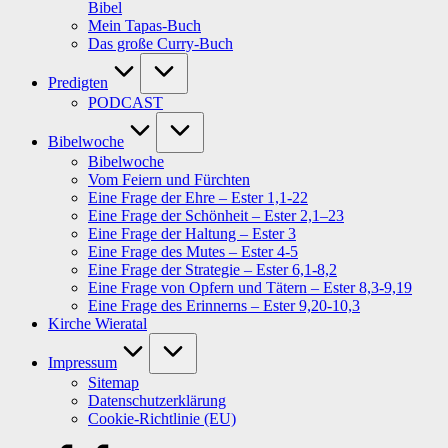
Bibel
Mein Tapas-Buch
Das große Curry-Buch
Predigten
PODCAST
Bibelwoche
Bibelwoche
Vom Feiern und Fürchten
Eine Frage der Ehre – Ester 1,1-22
Eine Frage der Schönheit – Ester 2,1–23
Eine Frage der Haltung – Ester 3
Eine Frage des Mutes – Ester 4-5
Eine Frage der Strategie – Ester 6,1-8,2
Eine Frage von Opfern und Tätern – Ester 8,3-9,19
Eine Frage des Erinnerns – Ester 9,20-10,3
Kirche Wieratal
Impressum
Sitemap
Datenschutzerklärung
Cookie-Richtlinie (EU)