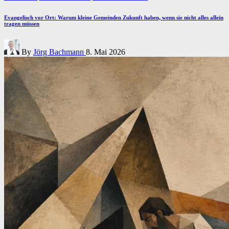
in
Evangelisch vor Ort: Warum kleine Gemeinden Zukunft haben, wenn sie nicht alles allein
tragen müssen
Posted
By
Jörg Bachmann
8. Mai 2026
by