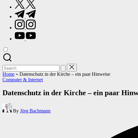
twitter.com
t.me
instagram.com
youtube.com
Search
for:
Home
»
Datenschutz in der Kirche – ein paar Hinweise
Posted
Computer & Internet
in
Datenschutz in der Kirche – ein paar Hinw
Posted
By
Jörg Bachmann
by