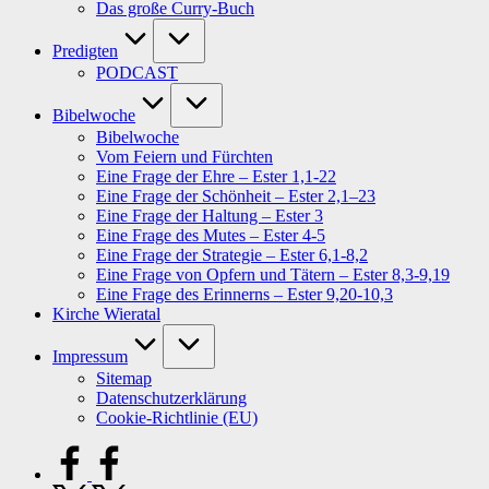
Das große Curry-Buch
Predigten
PODCAST
Bibelwoche
Bibelwoche
Vom Feiern und Fürchten
Eine Frage der Ehre – Ester 1,1-22
Eine Frage der Schönheit – Ester 2,1–23
Eine Frage der Haltung – Ester 3
Eine Frage des Mutes – Ester 4-5
Eine Frage der Strategie – Ester 6,1-8,2
Eine Frage von Opfern und Tätern – Ester 8,3-9,19
Eine Frage des Erinnerns – Ester 9,20-10,3
Kirche Wieratal
Impressum
Sitemap
Datenschutzerklärung
Cookie-Richtlinie (EU)
facebook.com