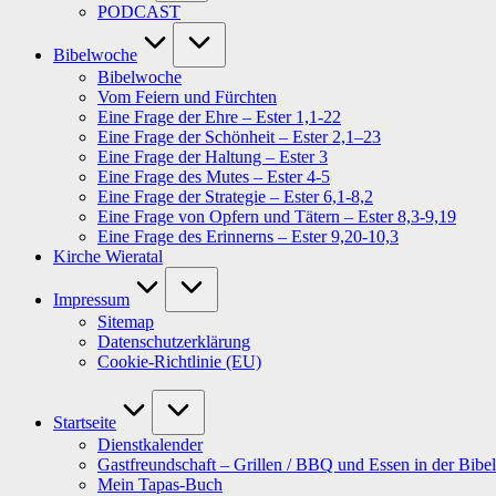
PODCAST
Bibelwoche
Bibelwoche
Vom Feiern und Fürchten
Eine Frage der Ehre – Ester 1,1-22
Eine Frage der Schönheit – Ester 2,1–23
Eine Frage der Haltung – Ester 3
Eine Frage des Mutes – Ester 4-5
Eine Frage der Strategie – Ester 6,1-8,2
Eine Frage von Opfern und Tätern – Ester 8,3-9,19
Eine Frage des Erinnerns – Ester 9,20-10,3
Kirche Wieratal
Impressum
Sitemap
Datenschutzerklärung
Cookie-Richtlinie (EU)
Startseite
Dienstkalender
Gastfreundschaft – Grillen / BBQ und Essen in der Bibel
Mein Tapas-Buch