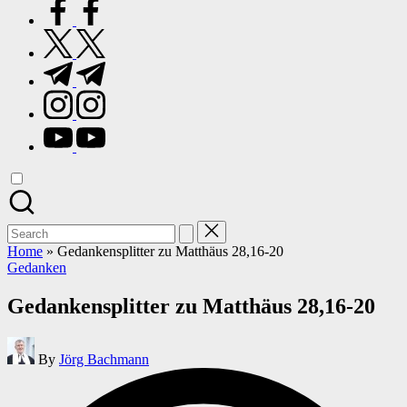
facebook.com
twitter.com
t.me
instagram.com
youtube.com
Search
for:
Home
»
Gedankensplitter zu Matthäus 28,16-20
Posted
Gedanken
in
Gedankensplitter zu Matthäus 28,16-20
Posted
By
Jörg Bachmann
by