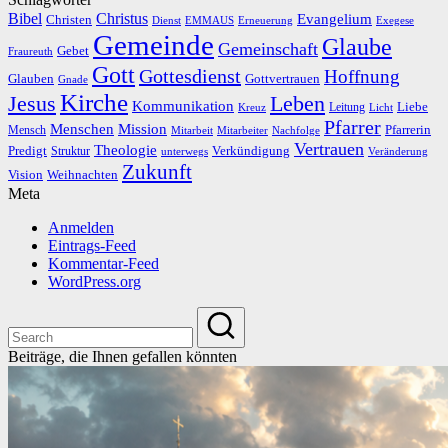
Bibel
Christus
Evangelium
Christen
Dienst
EMMAUS
Erneuerung
Exegese
Gemeinde
Glaube
Gemeinschaft
Gebet
Fraureuth
Gott
Gottesdienst
Hoffnung
Gottvertrauen
Glauben
Gnade
Kirche
Leben
Jesus
Kommunikation
Liebe
Leitung
Kreuz
Licht
Pfarrer
Menschen
Mission
Pfarrerin
Mensch
Mitarbeit
Mitarbeiter
Nachfolge
Vertrauen
Theologie
Predigt
Verkündigung
Struktur
Veränderung
unterwegs
Zukunft
Vision
Weihnachten
Meta
Anmelden
Eintrags-Feed
Kommentar-Feed
WordPress.org
Beiträge, die Ihnen gefallen könnten