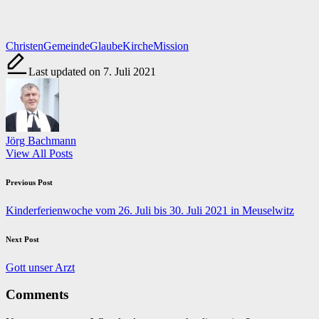
Tags:
Christen
Gemeinde
Glaube
Kirche
Mission
Last updated on 7. Juli 2021
Jörg Bachmann
View All Posts
Post
Previous Post
navigation
Kinderferienwoche vom 26. Juli bis 30. Juli 2021 in Meuselwitz
Next Post
Gott unser Arzt
Comments