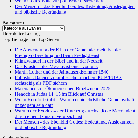
Wenn Gottes Wille zur politischen Parole wird
Der Mensch – das Ebenbild Gottes: Bedeutung, Auslegungen
und biblische Begründung
Kategorien
Kategorien
Herrnhuter Losung
Top-Beiträge und Top-Seiten
Die Anwendung der KI in der Gemeindearbeit, bei der
Predigtvorbereitung und beim Predigtdienst
Klimawandel in der Bibel und in der Neuzeit
Das Kloster - der Messias ist einer von uns
Martin Luther und der Jahrtausendsommer 1540
Publisher-Dateien zukunftssicher machen: PUB/PUBX
rechtzeitig als PDF sichern
Materialien zur Ökumenischen Bibelwoche 2026
Henoch in Judas 14–15 im Blick auf Christus
Wenn Komfort stirbt – Warum echte christliche Gemeinschaft
unbequem sein darf
Warum der Exodus – der Durchzug durchs „Rote Meer“ nicht
durch einen Tsunami verursacht ist
Der Mensch - das Ebenbild Gottes: Bedeutung, Auslegungen
und biblische Begründung
Schlagwörter