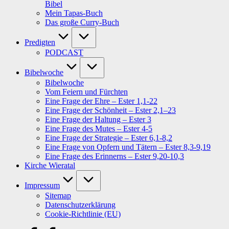
Bibel
Mein Tapas-Buch
Das große Curry-Buch
Predigten
PODCAST
Bibelwoche
Bibelwoche
Vom Feiern und Fürchten
Eine Frage der Ehre – Ester 1,1-22
Eine Frage der Schönheit – Ester 2,1–23
Eine Frage der Haltung – Ester 3
Eine Frage des Mutes – Ester 4-5
Eine Frage der Strategie – Ester 6,1-8,2
Eine Frage von Opfern und Tätern – Ester 8,3-9,19
Eine Frage des Erinnerns – Ester 9,20-10,3
Kirche Wieratal
Impressum
Sitemap
Datenschutzerklärung
Cookie-Richtlinie (EU)