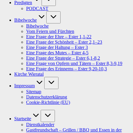
Predigten
PODCAST
Bibelwoche
Bibelwoche
Vom Feiern und Fürchten
Eine Frage der Ehre – Ester 1,1-22
Eine Frage der Schönheit – Ester 2,1–23
Eine Frage der Haltung – Ester 3
Eine Frage des Mutes – Ester 4-5
Eine Frage der Strategie – Ester 6,1-8,2
Eine Frage von Opfern und Tätern – Ester 8,3-9,19
Eine Frage des Erinnerns – Ester 9,20-10,3
Kirche Wieratal
Impressum
Sitemap
Datenschutzerklärung
Cookie-Richtlinie (EU)
Startseite
Dienstkalender
Gastfreundschaft – Grillen / BBQ und Essen in der