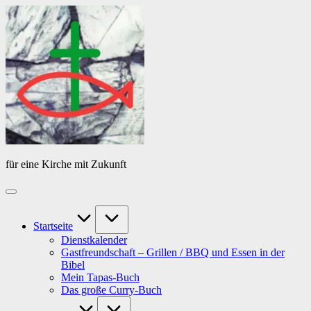
Skip
Das
to
Tagebuch
content
von
PfarrerB
für eine Kirche mit Zukunft
Startseite
Dienstkalender
Gastfreundschaft – Grillen / BBQ und Essen in der
Bibel
Mein Tapas-Buch
Das große Curry-Buch