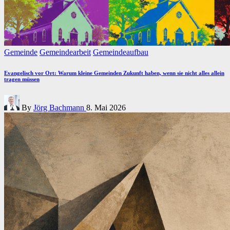
Posted
Gemeinde
Gemeindearbeit
Gemeindeaufbau
in
Evangelisch vor Ort: Warum kleine Gemeinden Zukunft haben, wenn sie nicht alles allein
tragen müssen
Posted
By
Jörg Bachmann
8. Mai 2026
by