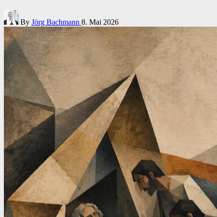
Posted
By
Jörg Bachmann
8. Mai 2026
by