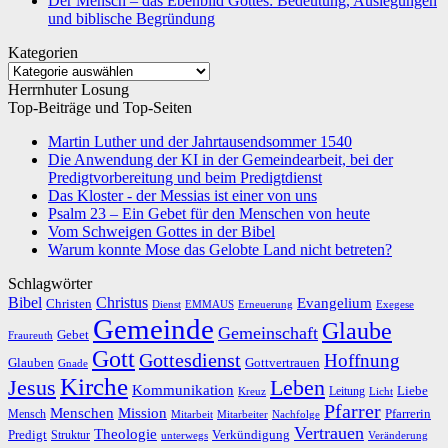
Der Mensch – das Ebenbild Gottes: Bedeutung, Auslegungen
und biblische Begründung
Kategorien
Kategorien
Herrnhuter Losung
Top-Beiträge und Top-Seiten
Martin Luther und der Jahrtausendsommer 1540
Die Anwendung der KI in der Gemeindearbeit, bei der
Predigtvorbereitung und beim Predigtdienst
Das Kloster - der Messias ist einer von uns
Psalm 23 – Ein Gebet für den Menschen von heute
Vom Schweigen Gottes in der Bibel
Warum konnte Mose das Gelobte Land nicht betreten?
Schlagwörter
Bibel
Christus
Evangelium
Christen
Dienst
EMMAUS
Erneuerung
Exegese
Gemeinde
Glaube
Gemeinschaft
Gebet
Fraureuth
Gott
Gottesdienst
Hoffnung
Gottvertrauen
Glauben
Gnade
Kirche
Leben
Jesus
Kommunikation
Liebe
Leitung
Kreuz
Licht
Pfarrer
Menschen
Mission
Pfarrerin
Mensch
Mitarbeit
Mitarbeiter
Nachfolge
Vertrauen
Theologie
Predigt
Verkündigung
Struktur
Veränderung
unterwegs