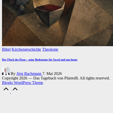
Posted
Bibel
Kirchengeschichte
Theologie
in
Der Fluch des Ham – seine Bedeutung für Israel und uns heute
Posted
By
Jörg Bachmann
7. Mai 2026
by
Copyright 2026 — Das Tagebuch von PfarrerB. All rights reserved.
Bloglo WordPress Theme
Scroll
to
Top