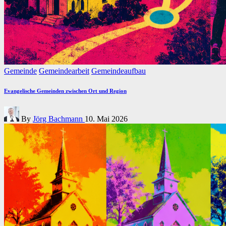
Posted
Gemeinde
Gemeindearbeit
Gemeindeaufbau
in
Evangelische Gemeinden zwischen Ort und Region
Posted
By
Jörg Bachmann
10. Mai 2026
by