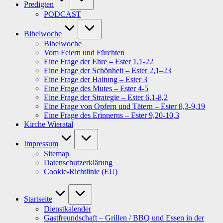
Predigten
PODCAST
Bibelwoche
Bibelwoche
Vom Feiern und Fürchten
Eine Frage der Ehre – Ester 1,1-22
Eine Frage der Schönheit – Ester 2,1–23
Eine Frage der Haltung – Ester 3
Eine Frage des Mutes – Ester 4-5
Eine Frage der Strategie – Ester 6,1-8,2
Eine Frage von Opfern und Tätern – Ester 8,3-9,19
Eine Frage des Erinnerns – Ester 9,20-10,3
Kirche Wieratal
Impressum
Sitemap
Datenschutzerklärung
Cookie-Richtlinie (EU)
Startseite
Dienstkalender
Gastfreundschaft – Grillen / BBQ und Essen in der