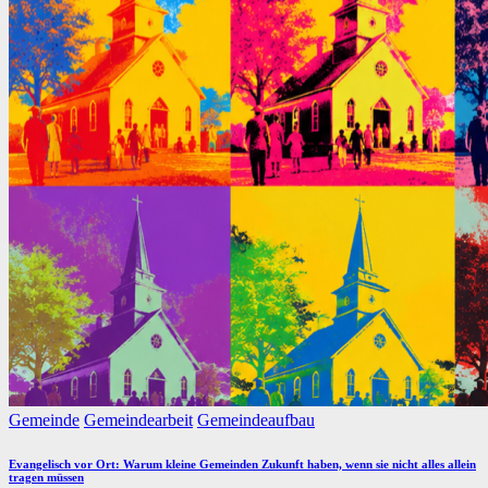
Posted
Gemeinde
Gemeindearbeit
Gemeindeaufbau
in
Evangelisch vor Ort: Warum kleine Gemeinden Zukunft haben, wenn sie nicht alles allein
tragen müssen