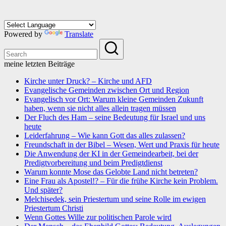
Powered by
Translate
meine letzten Beiträge
Kirche unter Druck? – Kirche und AFD
Evangelische Gemeinden zwischen Ort und Region
Evangelisch vor Ort: Warum kleine Gemeinden Zukunft
haben, wenn sie nicht alles allein tragen müssen
Der Fluch des Ham – seine Bedeutung für Israel und uns
heute
Leiderfahrung – Wie kann Gott das alles zulassen?
Freundschaft in der Bibel – Wesen, Wert und Praxis für heute
Die Anwendung der KI in der Gemeindearbeit, bei der
Predigtvorbereitung und beim Predigtdienst
Warum konnte Mose das Gelobte Land nicht betreten?
Eine Frau als Apostel!? – Für die frühe Kirche kein Problem.
Und später?
Melchisedek, sein Priestertum und seine Rolle im ewigen
Priestertum Christi
Wenn Gottes Wille zur politischen Parole wird