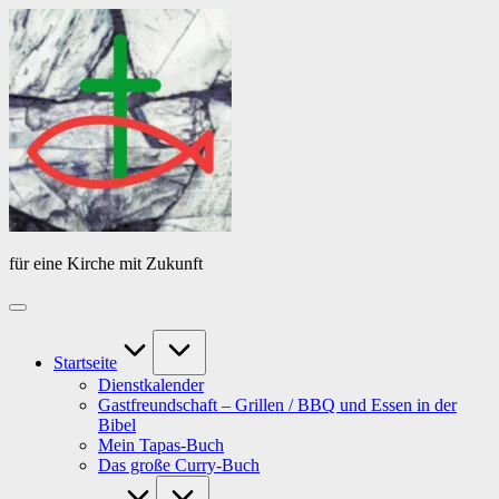
Skip
Das
to
Tagebuch
content
von
PfarrerB
für eine Kirche mit Zukunft
Startseite
Dienstkalender
Gastfreundschaft – Grillen / BBQ und Essen in der
Bibel
Mein Tapas-Buch
Das große Curry-Buch