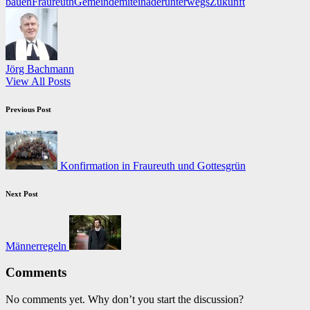
Tags:
bauen
Fraureuth
Gemeinde
miteinader
unterwegs
Zukunft
Jörg Bachmann
View All Posts
Post
Previous Post
navigation
Konfirmation in Fraureuth und Gottesgrün
Next Post
Männerregeln
Comments
No comments yet. Why don’t you start the discussion?