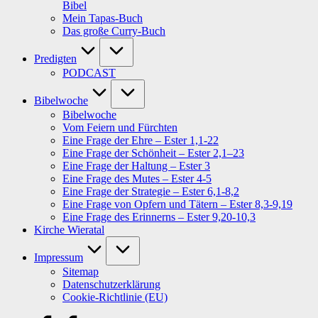
Bibel
Mein Tapas-Buch
Das große Curry-Buch
Predigten
PODCAST
Bibelwoche
Bibelwoche
Vom Feiern und Fürchten
Eine Frage der Ehre – Ester 1,1-22
Eine Frage der Schönheit – Ester 2,1–23
Eine Frage der Haltung – Ester 3
Eine Frage des Mutes – Ester 4-5
Eine Frage der Strategie – Ester 6,1-8,2
Eine Frage von Opfern und Tätern – Ester 8,3-9,19
Eine Frage des Erinnerns – Ester 9,20-10,3
Kirche Wieratal
Impressum
Sitemap
Datenschutzerklärung
Cookie-Richtlinie (EU)