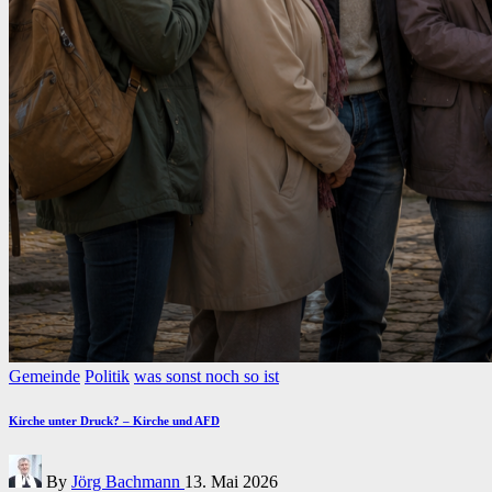
Posted
Gemeinde
Politik
was sonst noch so ist
in
Kirche unter Druck? – Kirche und AFD
Posted
By
Jörg Bachmann
13. Mai 2026
by