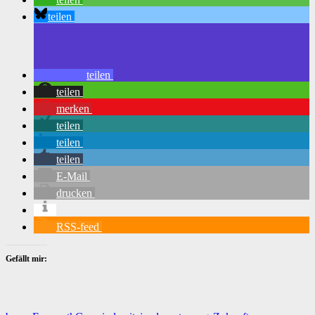
teilen
teilen
teilen
merken
teilen
teilen
teilen
E-Mail
drucken
RSS-feed
Gefällt mir: