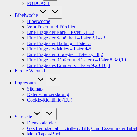
PODCAST
Bibelwoche
Bibelwoche
Vom Feiern und Fürchten
Eine Frage der Ehre – Ester 1,1-22
Eine Frage der Schönheit – Ester 2,1–23
Eine Frage der Haltung – Ester 3
Eine Frage des Mutes – Ester 4-5
Eine Frage der Strategie – Ester 6,1-8,2
Eine Frage von Opfern und Tätern – Ester 8,3-9,19
Eine Frage des Erinnerns – Ester 9,20-10,3
Kirche Wieratal
Impressum
Sitemap
Datenschutzerklärung
Cookie-Richtlinie (EU)
Startseite
Dienstkalender
Gastfreundschaft – Grillen / BBQ und Essen in der Bibel
Mein Tapas-Buch