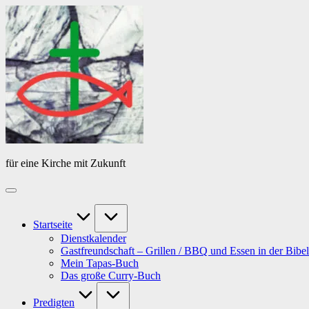
Skip
Das
to
Tagebuch
content
von
PfarrerB
für eine Kirche mit Zukunft
Startseite
Dienstkalender
Gastfreundschaft – Grillen / BBQ und Essen in der Bibel
Mein Tapas-Buch
Das große Curry-Buch
Predigten