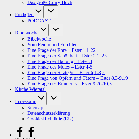
Das große Curry-Buch
Predigten
PODCAST
Bibelwoche
Bibelwoche
Vom Feiern und Fürchten
Eine Frage der Ehre – Ester 1,1-22
Eine Frage der Schönheit – Ester 2,1–23
Eine Frage der Haltung – Ester 3
Eine Frage des Mutes – Ester 4-5
Eine Frage der Strategie – Ester 6,1-8,2
Eine Frage von Opfern und Tätern – Ester 8,3-9,19
Eine Frage des Erinnerns – Ester 9,20-10,3
Kirche Wieratal
Impressum
Sitemap
Datenschutzerklärung
Cookie-Richtlinie (EU)
facebook.com