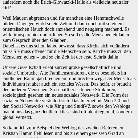
außerdem noch die Erich-Glowatzki-Halle als vielleicht neutraler
Ort?
Weil Mauern abgrenzen und für manchen eine Hemmschwelle
bilden. Dagegen wirkt so ein Zelt und dann noch mit so einem
orientalischen Hauch doch anziehend und neugierig machend. Es
wirkt transparenter und offener. So soll es die Menschen einladen
zum Gespräch über den Glauben.
Dabei ist es uns schon lange bewusst, dass Kirche sich verändern
muss.Sie muss offener für die Menschen sein. Kirche muss zu den
Menschen gehen – und so ein Zelt ist der erste Schritt dahin.
Unsere Gesellschaft erlebt zurzeit große gesellschaftliche und
soziale Umbrüche. Alte Familienstrukturen, die es besonders im
ländlichen Raum gab brechen auf und brechen weg. Der Mensch als
Individuum ist aber auch ein soziales Wesen. Das heißt, er braucht
den anderen Menschen. So schafft er sich neue Strukturen,
soziologisch gesehen ein neues soziales Netzwerk. Die Form der
sozialen Netzwerke verändert sich. Das Internet mit Web 2.0 und
den Social-Networks, wie Xing und StudiVZ sowie den Weblogs
macht uns das ganz deutlich. Diese sind oft nicht regional, sondern
global vernetzt.
So kann ich zum Beispiel den Weblog des zweiten Referenten
Kristian Hamm-Fehl lesen und bis zu einem gewissen Grad an