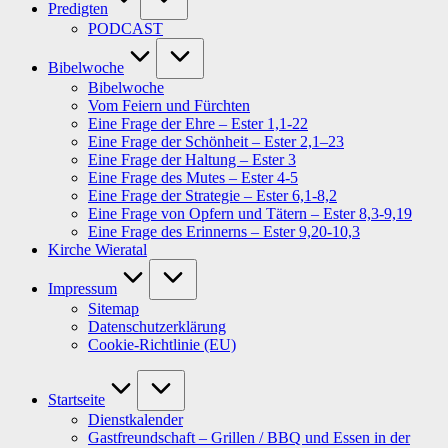
Predigten
PODCAST
Bibelwoche
Bibelwoche
Vom Feiern und Fürchten
Eine Frage der Ehre – Ester 1,1-22
Eine Frage der Schönheit – Ester 2,1–23
Eine Frage der Haltung – Ester 3
Eine Frage des Mutes – Ester 4-5
Eine Frage der Strategie – Ester 6,1-8,2
Eine Frage von Opfern und Tätern – Ester 8,3-9,19
Eine Frage des Erinnerns – Ester 9,20-10,3
Kirche Wieratal
Impressum
Sitemap
Datenschutzerklärung
Cookie-Richtlinie (EU)
Startseite
Dienstkalender
Gastfreundschaft – Grillen / BBQ und Essen in der