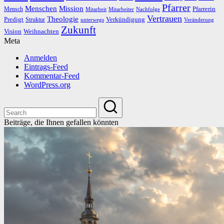
Pfarrer
Menschen
Mission
Pfarrerin
Mensch
Mitarbeit
Mitarbeiter
Nachfolge
Vertrauen
Theologie
Predigt
Verkündigung
Struktur
Veränderung
unterwegs
Zukunft
Vision
Weihnachten
Meta
Anmelden
Eintrags-Feed
Kommentar-Feed
WordPress.org
Beiträge, die Ihnen gefallen könnten