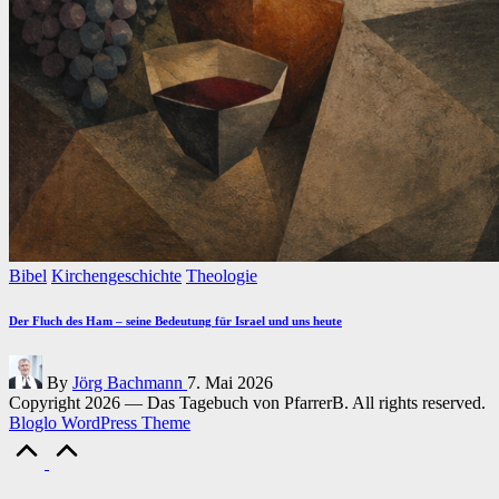
Posted
Bibel
Kirchengeschichte
Theologie
in
Der Fluch des Ham – seine Bedeutung für Israel und uns heute
Posted
By
Jörg Bachmann
7. Mai 2026
by
Copyright 2026 — Das Tagebuch von PfarrerB. All rights reserved.
Bloglo WordPress Theme
Scroll
to
Top