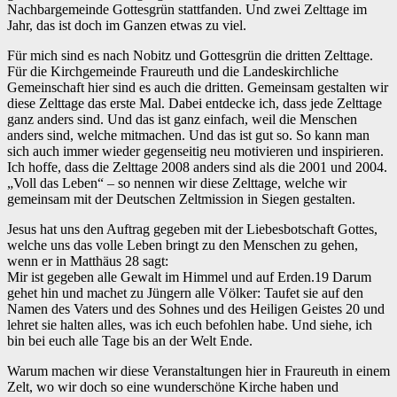
Nachbargemeinde Gottesgrün stattfanden. Und zwei Zelttage im
Jahr, das ist doch im Ganzen etwas zu viel.
Für mich sind es nach Nobitz und Gottesgrün die dritten Zelttage.
Für die Kirchgemeinde Fraureuth und die Landeskirchliche
Gemeinschaft hier sind es auch die dritten. Gemeinsam gestalten wir
diese Zelttage das erste Mal. Dabei entdecke ich, dass jede Zelttage
ganz anders sind. Und das ist ganz einfach, weil die Menschen
anders sind, welche mitmachen. Und das ist gut so. So kann man
sich auch immer wieder gegenseitig neu motivieren und inspirieren.
Ich hoffe, dass die Zelttage 2008 anders sind als die 2001 und 2004.
„Voll das Leben“ – so nennen wir diese Zelttage, welche wir
gemeinsam mit der Deutschen Zeltmission in Siegen gestalten.
Jesus hat uns den Auftrag gegeben mit der Liebesbotschaft Gottes,
welche uns das volle Leben bringt zu den Menschen zu gehen,
wenn er in Matthäus 28 sagt:
Mir ist gegeben alle Gewalt im Himmel und auf Erden.19 Darum
gehet hin und machet zu Jüngern alle Völker: Taufet sie auf den
Namen des Vaters und des Sohnes und des Heiligen Geistes 20 und
lehret sie halten alles, was ich euch befohlen habe. Und siehe, ich
bin bei euch alle Tage bis an der Welt Ende.
Warum machen wir diese Veranstaltungen hier in Fraureuth in einem
Zelt, wo wir doch so eine wunderschöne Kirche haben und