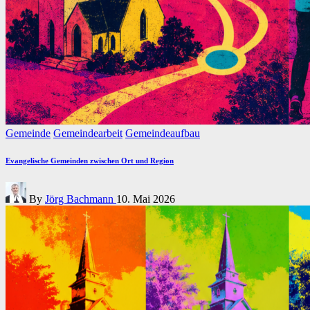
Posted
Gemeinde
Gemeindearbeit
Gemeindeaufbau
in
Evangelische Gemeinden zwischen Ort und Region
Posted
By
Jörg Bachmann
10. Mai 2026
by