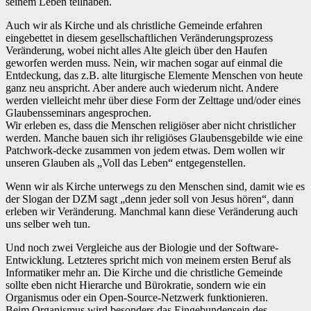
seinem Leben teilhaben.
Auch wir als Kirche und als christliche Gemeinde erfahren
eingebettet in diesem gesellschaftlichen Veränderungsprozess
Veränderung, wobei nicht alles Alte gleich über den Haufen
geworfen werden muss. Nein, wir machen sogar auf einmal die
Entdeckung, das z.B. alte liturgische Elemente Menschen von heute
ganz neu anspricht. Aber andere auch wiederum nicht. Andere
werden vielleicht mehr über diese Form der Zelttage und/oder eines
Glaubensseminars angesprochen.
Wir erleben es, dass die Menschen religiöser aber nicht christlicher
werden. Manche bauen sich ihr religiöses Glaubensgebilde wie eine
Patchwork-decke zusammen von jedem etwas. Dem wollen wir
unseren Glauben als „Voll das Leben“ entgegenstellen.
Wenn wir als Kirche unterwegs zu den Menschen sind, damit wie es
der Slogan der DZM sagt „denn jeder soll von Jesus hören“, dann
erleben wir Veränderung. Manchmal kann diese Veränderung auch
uns selber weh tun.
Und noch zwei Vergleiche aus der Biologie und der Software-
Entwicklung. Letzteres spricht mich von meinem ersten Beruf als
Informatiker mehr an. Die Kirche und die christliche Gemeinde
sollte eben nicht Hierarche und Bürokratie, sondern wie ein
Organismus oder ein Open-Source-Netzwerk funktionieren.
Beim Organismus wird besonders das Eingebundensein des