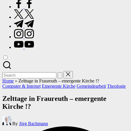
facebook.com
twitter.com
t.me
instagram.com
youtube.com
Search
for:
Home
»
Zelttage in Fraureuth – emergente Kirche !?
Posted
Computer & Internet
Emergente Kirche
Gemeindearbeit
Theologie
in
Zelttage in Fraureuth – emergente
Kirche !?
Posted
By
Jörg Bachmann
by