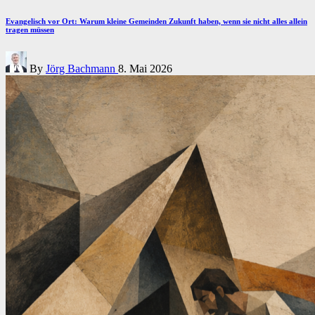
in
Evangelisch vor Ort: Warum kleine Gemeinden Zukunft haben, wenn sie nicht alles allein
tragen müssen
Posted
By
Jörg Bachmann
8. Mai 2026
by