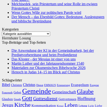
Melchisedek, sein Priestertum und seine Rolle im ewigen
Priestertum Christi
Wenn Gottes Wille zur politischen Parole wird
Der Mensch – das Ebenbild Gottes: Bedeutung, Auslegungen
und biblische Begründung
Kategorien
Kategorien
Herrnhuter Losung
Top-Beiträge und Top-Seiten
Die Anwendung der KI in der Gemeindearbeit, bei der
Predigtvorbereitung und beim Predigtdienst
Das Kloster - der Messias ist einer von uns
Martin Luther und der Jahrtausendsommer 1540
Materialien zur Ökumenischen Bibelwoche 2026
Henoch in Judas 14–15 im Blick auf Christus
Schlagwörter
Bibel
Christus
Evangelium
Christen
Dienst
EMMAUS
Erneuerung
Exegese
Gemeinde
Glaube
Gemeinschaft
Gebet
Fraureuth
Gott
Gottesdienst
Hoffnung
Gottvertrauen
Glauben
Gnade
Kirche
Leben
Jesus
Kommunikation
Liebe
Leitung
Kreuz
Licht