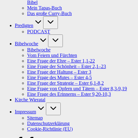
Bibel
Mein Tapas-Buch
Das große Curry-Buch
Predigten
PODCAST
Bibelwoche
Bibelwoche
Vom Feiern und Fürchten
Eine Frage der Ehre – Ester 1,1-22
Eine Frage der Schönheit – Ester 2,1–23
Eine Frage der Haltung – Ester 3
Eine Frage des Mutes – Ester 4-5
Eine Frage der Strategie – Ester 6,1-8,2
Eine Frage von Opfern und Tätern – Ester 8,3-9,19
Eine Frage des Erinnerns – Ester 9,20-10,3
Kirche Wieratal
Impressum
Sitemap
Datenschutzerklärung
Cookie-Richtlinie (EU)