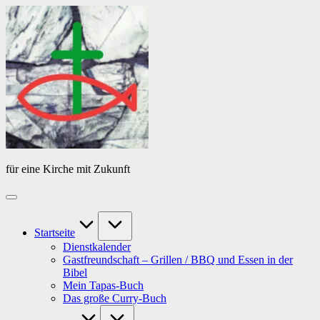
Skip
Das
to
Tagebuch
content
von
PfarrerB
für eine Kirche mit Zukunft
Startseite
Dienstkalender
Gastfreundschaft – Grillen / BBQ und Essen in der
Bibel
Mein Tapas-Buch
Das große Curry-Buch