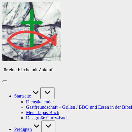
Skip
Das
to
Tagebuch
content
von
PfarrerB
für eine Kirche mit Zukunft
Startseite
Dienstkalender
Gastfreundschaft – Grillen / BBQ und Essen in der Bibel
Mein Tapas-Buch
Das große Curry-Buch
Predigten