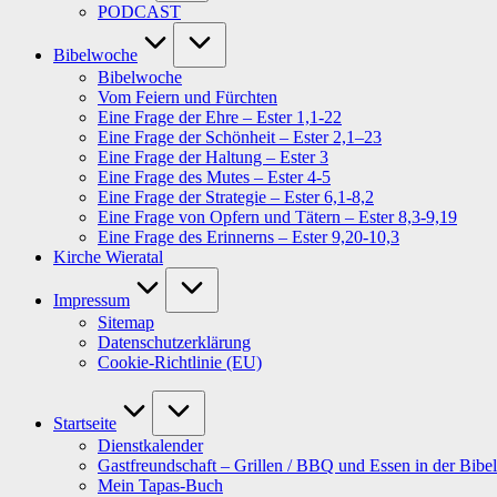
PODCAST
Bibelwoche
Bibelwoche
Vom Feiern und Fürchten
Eine Frage der Ehre – Ester 1,1-22
Eine Frage der Schönheit – Ester 2,1–23
Eine Frage der Haltung – Ester 3
Eine Frage des Mutes – Ester 4-5
Eine Frage der Strategie – Ester 6,1-8,2
Eine Frage von Opfern und Tätern – Ester 8,3-9,19
Eine Frage des Erinnerns – Ester 9,20-10,3
Kirche Wieratal
Impressum
Sitemap
Datenschutzerklärung
Cookie-Richtlinie (EU)
Startseite
Dienstkalender
Gastfreundschaft – Grillen / BBQ und Essen in der Bibel
Mein Tapas-Buch