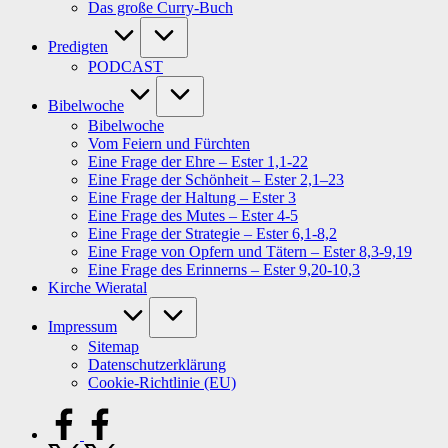
Das große Curry-Buch
Predigten
PODCAST
Bibelwoche
Bibelwoche
Vom Feiern und Fürchten
Eine Frage der Ehre – Ester 1,1-22
Eine Frage der Schönheit – Ester 2,1–23
Eine Frage der Haltung – Ester 3
Eine Frage des Mutes – Ester 4-5
Eine Frage der Strategie – Ester 6,1-8,2
Eine Frage von Opfern und Tätern – Ester 8,3-9,19
Eine Frage des Erinnerns – Ester 9,20-10,3
Kirche Wieratal
Impressum
Sitemap
Datenschutzerklärung
Cookie-Richtlinie (EU)
facebook.com