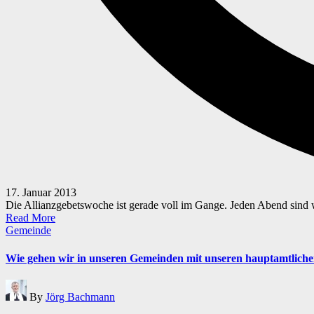
17. Januar 2013
Die Allianzgebetswoche ist gerade voll im Gange. Jeden Abend sind
Read More
Posted
Gemeinde
in
Wie gehen wir in unseren Gemeinden mit unseren hauptamtlich
Posted
By
Jörg Bachmann
by