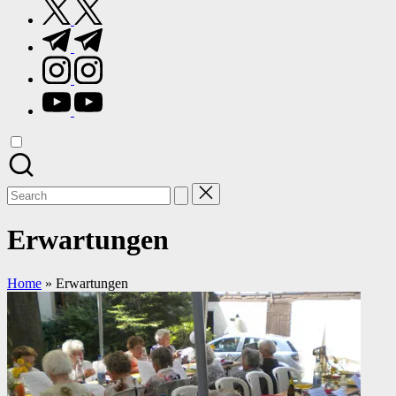
twitter.com
t.me
instagram.com
youtube.com
Search
for:
Erwartungen
Home
»
Erwartungen