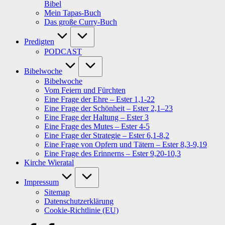
Bibel
Mein Tapas-Buch
Das große Curry-Buch
Predigten
PODCAST
Bibelwoche
Bibelwoche
Vom Feiern und Fürchten
Eine Frage der Ehre – Ester 1,1-22
Eine Frage der Schönheit – Ester 2,1–23
Eine Frage der Haltung – Ester 3
Eine Frage des Mutes – Ester 4-5
Eine Frage der Strategie – Ester 6,1-8,2
Eine Frage von Opfern und Tätern – Ester 8,3-9,19
Eine Frage des Erinnerns – Ester 9,20-10,3
Kirche Wieratal
Impressum
Sitemap
Datenschutzerklärung
Cookie-Richtlinie (EU)