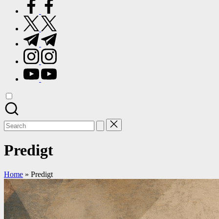
facebook.com
twitter.com
t.me
instagram.com
youtube.com
Search
for:
Predigt
Home
»
Predigt