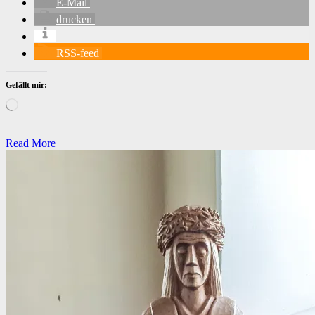
E-Mail
drucken
RSS-feed
Gefällt mir:
Wird
geladen …
Read More