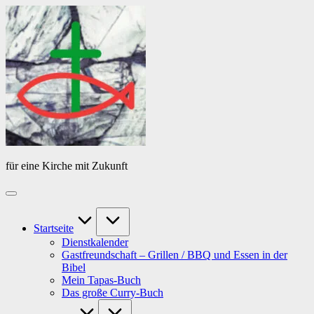
Skip
Das
to
Tagebuch
content
von
PfarrerB
für eine Kirche mit Zukunft
Startseite
Dienstkalender
Gastfreundschaft – Grillen / BBQ und Essen in der
Bibel
Mein Tapas-Buch
Das große Curry-Buch