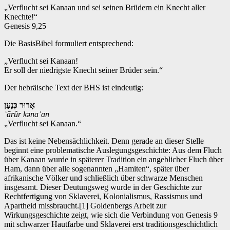
„Verflucht sei Kanaan und sei seinen Brüdern ein Knecht aller
Knechte!“
Genesis 9,25
Die BasisBibel formuliert entsprechend:
„Verflucht sei Kanaan!
Er soll der niedrigste Knecht seiner Brüder sein.“
Der hebräische Text der BHS ist eindeutig:
אָרוּר
כְּנָעַן
ʾ
ārûr kəna
ʿan
„Verflucht sei Kanaan.“
Das ist keine Nebensächlichkeit. Denn gerade an dieser Stelle
beginnt eine problematische Auslegungsgeschichte: Aus dem Fluch
über Kanaan wurde in späterer Tradition ein angeblicher Fluch über
Ham, dann über alle sogenannten „Hamiten“, später über
afrikanische Völker und schließlich über schwarze Menschen
insgesamt. Dieser Deutungsweg wurde in der Geschichte zur
Rechtfertigung von Sklaverei, Kolonialismus, Rassismus und
Apartheid missbraucht.[1] Goldenbergs Arbeit zur
Wirkungsgeschichte zeigt, wie sich die Verbindung von Genesis 9
mit schwarzer Hautfarbe und Sklaverei erst traditionsgeschichtlich