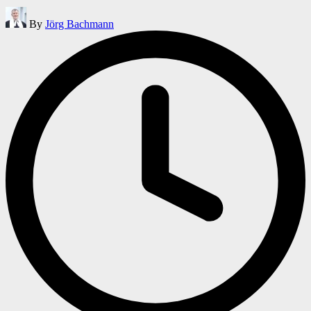
Posted
By
Jörg Bachmann
by