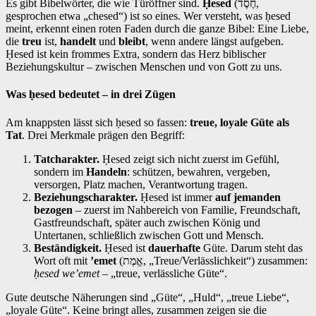
Es gibt Bibelwörter, die wie Türöffner sind.
Ḥesed
(חֶסֶד,
gesprochen etwa „chesed“) ist so eines. Wer versteht, was ḥesed
meint, erkennt einen roten Faden durch die ganze Bibel: Eine Liebe,
die
treu
ist,
handelt
und
bleibt
, wenn andere längst aufgeben.
Ḥesed ist kein frommes Extra, sondern das Herz biblischer
Beziehungskultur – zwischen Menschen und von Gott zu uns.
Was
ḥesed bedeutet – in drei Zügen
Am knappsten lässt sich ḥesed so fassen:
treue, loyale Güte als
Tat
. Drei Merkmale prägen den Begriff:
Tatcharakter.
Ḥesed zeigt sich nicht zuerst im Gefühl,
sondern im
Handeln
: schützen, bewahren, vergeben,
versorgen, Platz machen, Verantwortung tragen.
Beziehungscharakter.
Ḥesed ist immer
auf jemanden
bezogen
– zuerst im Nahbereich von Familie, Freundschaft,
Gastfreundschaft, später auch zwischen König und
Untertanen, schließlich zwischen Gott und Mensch.
Beständigkeit.
Ḥesed ist
dauerhafte
Güte. Darum steht das
Wort oft mit
’emet
(אֱמֶת, „Treue/Verlässlichkeit“) zusammen:
ḥesed we’emet
– „treue, verlässliche Güte“.
Gute deutsche Näherungen sind „Güte“, „Huld“, „treue Liebe“,
„loyale Güte“. Keine bringt alles, zusammen zeigen sie die