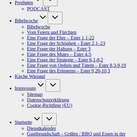
Predigten
PODCAST
Bibelwoche
Bibelwoche
Vom Feiern und Fürchten
Eine Frage der Ehre – Ester 1,1-22
Eine Frage der Schönheit – Ester 2,1–23
Eine Frage der Haltung – Ester 3
Eine Frage des Mutes – Ester 4-5
Eine Frage der Strategie – Ester 6,1-8,2
Eine Frage von Opfern und Tätern – Ester 8,3-9,19
Eine Frage des Erinnerns – Ester 9,20-10,3
Kirche Wieratal
Impressum
Sitemap
Datenschutzerklärung
Cookie-Richtlinie (EU)
Startseite
Dienstkalender
Gastfreundschaft – Grillen / BBQ und Essen in der