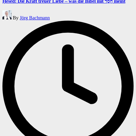
Ḥesed: Die Kraft treuer Liebe – was die Bibel mit חֶסֶד meint
Posted
By
Jörg Bachmann
by