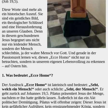
(Joh 19,5).
Diese Worte sind mehr als
ein historischer Ausruf. Sie
sind ein geistliches Bild,
ein theologischer Schlüssel
und eine Herausforderung
an unseren Glauben. Denn
in diesem geschundenen
Jesus begegnet uns nicht
nur ein leidender Mensch,
sondern der Mensch
schlechthin, ja der wahre Mensch vor Gott. Und gerade in der
Passionszeit lernen wir, diesen „Ecce Homo“ nicht nur zu
betrachten, sondern in unserem eigenen Lebensvollzug zu erkennen
– auf Ostern hin.
1. Was bedeutet „Ecce Homo“?
Der Ausdruck
„Ecce Homo“
ist lateinisch und bedeutet:
„Seht,
welch ein Mensch!“
oder auch schlicht:
„Seht, der Mensch!“
. Er
geht zurück auf Johannes 19,5. Pilatus präsentiert Jesus der Menge,
nachdem er ihn hatte geißeln lassen. Äußerlich ist das ein Akt
politischer Demütigung. Pilatus will offenbar zeigen: Dieser Jesus ist
kein gefährlicher Aufrührer, kein ernstzunehmender König, sondern