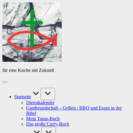
Skip
Das
to
Tagebuch
content
von
PfarrerB
für eine Kirche mit Zukunft
Startseite
Dienstkalender
Gastfreundschaft – Grillen / BBQ und Essen in der
Bibel
Mein Tapas-Buch
Das große Curry-Buch