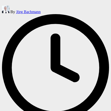
Posted
By
Jörg Bachmann
by