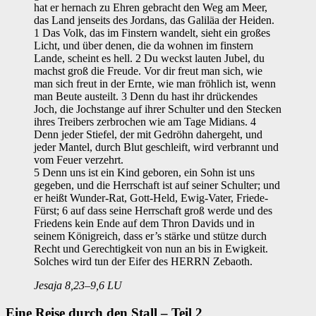
hat er hernach zu Ehren gebracht den Weg am Meer,
das Land jenseits des Jordans, das Galiläa der Heiden.
1 Das Volk, das im Finstern wandelt, sieht ein großes
Licht, und über denen, die da wohnen im finstern
Lande, scheint es hell. 2 Du weckst lauten Jubel, du
machst groß die Freude. Vor dir freut man sich, wie
man sich freut in der Ernte, wie man fröhlich ist, wenn
man Beute austeilt. 3 Denn du hast ihr drückendes
Joch, die Jochstange auf ihrer Schulter und den Stecken
ihres Treibers zerbrochen wie am Tage Midians. 4
Denn jeder Stiefel, der mit Gedröhn dahergeht, und
jeder Mantel, durch Blut geschleift, wird verbrannt und
vom Feuer verzehrt.
5 Denn uns ist ein Kind geboren, ein Sohn ist uns
gegeben, und die Herrschaft ist auf seiner Schulter; und
er heißt Wunder-Rat, Gott-Held, Ewig-Vater, Friede-
Fürst; 6 auf dass seine Herrschaft groß werde und des
Friedens kein Ende auf dem Thron Davids und in
seinem Königreich, dass er’s stärke und stütze durch
Recht und Gerechtigkeit von nun an bis in Ewigkeit.
Solches wird tun der Eifer des HERRN Zebaoth.
Jesaja 8,23–9,6 LU
Eine Reise durch den Stall – Teil 2