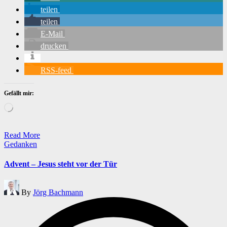
teilen
teilen
E-Mail
drucken
RSS-feed
Gefällt mir:
Wird
geladen …
Read More
Posted
Gedanken
in
Advent – Jesus steht vor der Tür
Posted
By
Jörg Bachmann
by