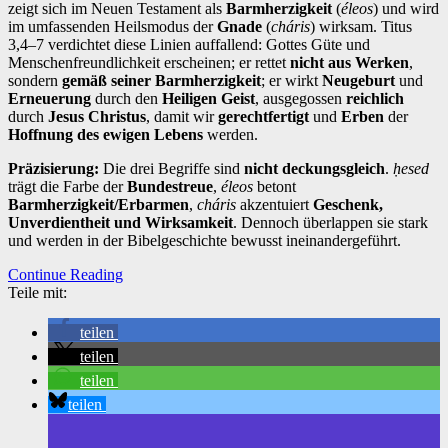
zeigt sich im Neuen Testament als
Barmherzigkeit
(
éleos
) und wird
im umfassenden Heilsmodus der
Gnade
(
cháris
) wirksam. Titus
3,4–7 verdichtet diese Linien auffallend: Gottes Güte und
Menschenfreundlichkeit erscheinen; er rettet
nicht aus Werken
,
sondern
gemäß seiner Barmherzigkeit
; er wirkt
Neugeburt
und
Erneuerung
durch den
Heiligen Geist
, ausgegossen
reichlich
durch
Jesus Christus
, damit wir
gerechtfertigt
und
Erben
der
Hoffnung des ewigen Lebens
werden.
Präzisierung:
Die drei Begriffe sind
nicht deckungsgleich
.
ḥesed
trägt die Farbe der
Bundestreue
,
éleos
betont
Barmherzigkeit/Erbarmen
,
cháris
akzentuiert
Geschenk,
Unverdientheit und Wirksamkeit
. Dennoch überlappen sie stark
und werden in der Bibelgeschichte bewusst ineinandergeführt.
Continue Reading
Teile mit:
teilen
teilen
teilen
teilen