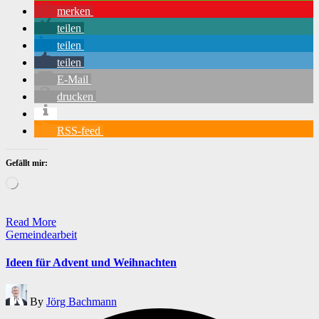
merken
teilen
teilen
teilen
E-Mail
drucken
RSS-feed
Gefällt mir:
Wird
geladen …
Read More
Posted
Gemeindearbeit
in
Ideen für Advent und Weihnachten
Posted
By
Jörg Bachmann
by