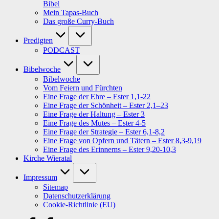
Bibel
Mein Tapas-Buch
Das große Curry-Buch
Predigten
PODCAST
Bibelwoche
Bibelwoche
Vom Feiern und Fürchten
Eine Frage der Ehre – Ester 1,1-22
Eine Frage der Schönheit – Ester 2,1–23
Eine Frage der Haltung – Ester 3
Eine Frage des Mutes – Ester 4-5
Eine Frage der Strategie – Ester 6,1-8,2
Eine Frage von Opfern und Tätern – Ester 8,3-9,19
Eine Frage des Erinnerns – Ester 9,20-10,3
Kirche Wieratal
Impressum
Sitemap
Datenschutzerklärung
Cookie-Richtlinie (EU)