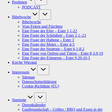
Predigten
PODCAST
Bibelwoche
Bibelwoche
Vom Feiern und Fürchten
Eine Frage der Ehre – Ester 1,1-22
Eine Frage der Schönheit – Ester 2,1–23
Eine Frage der Haltung – Ester 3
Eine Frage des Mutes – Ester 4-5
Eine Frage der Strategie – Ester 6,1-8,2
Eine Frage von Opfern und Tätern – Ester 8,3-9,19
Eine Frage des Erinnerns – Ester 9,20-10,3
Kirche Wieratal
Impressum
Sitemap
Datenschutzerklärung
Cookie-Richtlinie (EU)
Startseite
Dienstkalender
Gastfreundschaft – Grillen / BBQ und Essen in der