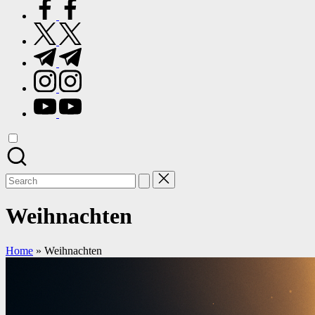
facebook.com
twitter.com
t.me
instagram.com
youtube.com
Search
for:
Weihnachten
Home
»
Weihnachten