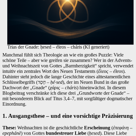
Trias der Gnade: ḥesed – éleos – cháris (KI generiert)
Manchmal fühlt sich Theologie an wie ein großes Puzzle: Viele
schöne Teile – aber wie greifen sie zusammen? Wer in der Advents-
und Weihnachtszeit von Gottes „Barmherzigkeit“ spricht, verwendet
intuitiv ein zentrales Wort des Neuen Testaments (
ἔλεος – éleos
).
Dahinter steht jedoch die lange Geschichte eines alttestamentlichen
Schlüsselbegriffs (
חֶסֶד – ḥé∙sed
), der im Neuen Bund in das große
Dachwort der „Gnade“ (
χάρις – cháris
) hineinwächst. In diesem
Blogbeitrag verschränke ich diese drei „Grundworte der Gnade“ –
mit besonderem Blick auf Titus 3,4–7, mit sorgfältiger dogmatischer
Einordnung.
1. Ausgangsthese – und eine vorsichtige Präzisierung
These:
Weihnachten ist die geschichtliche
Erscheinung
(
ἐπεφάνη –
epephánē
) von Gottes
bundestreuer Liebe
(
ḥesed
). Diese Liebe