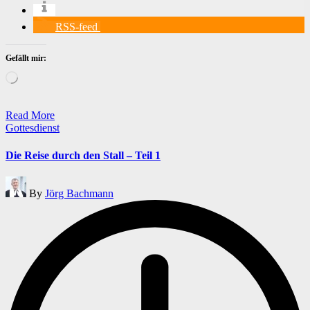
RSS-feed
Gefällt mir:
Wird
geladen …
Read More
Posted
Gottesdienst
in
Die Reise durch den Stall – Teil 1
Posted
By
Jörg Bachmann
by