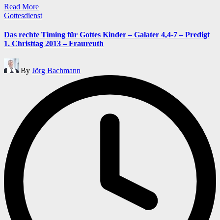
Read More
Posted
Gottesdienst
in
Das rechte Timing für Gottes Kinder – Galater 4,4-7 – Predigt
1. Christtag 2013 – Fraureuth
Posted
By
Jörg Bachmann
by