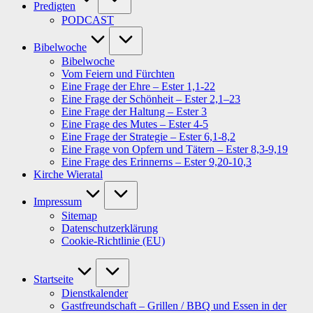
Predigten
PODCAST
Bibelwoche
Bibelwoche
Vom Feiern und Fürchten
Eine Frage der Ehre – Ester 1,1-22
Eine Frage der Schönheit – Ester 2,1–23
Eine Frage der Haltung – Ester 3
Eine Frage des Mutes – Ester 4-5
Eine Frage der Strategie – Ester 6,1-8,2
Eine Frage von Opfern und Tätern – Ester 8,3-9,19
Eine Frage des Erinnerns – Ester 9,20-10,3
Kirche Wieratal
Impressum
Sitemap
Datenschutzerklärung
Cookie-Richtlinie (EU)
Startseite
Dienstkalender
Gastfreundschaft – Grillen / BBQ und Essen in der