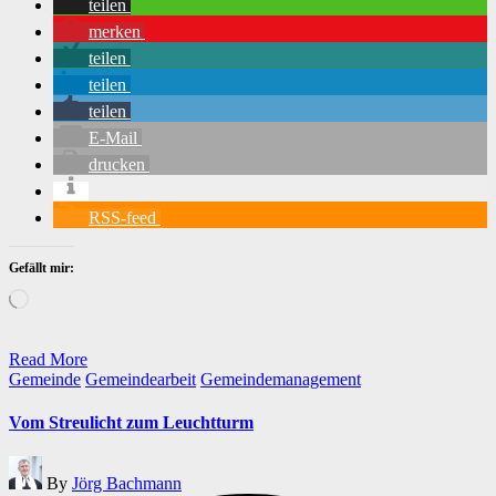
teilen
merken
teilen
teilen
teilen
E-Mail
drucken
RSS-feed
Gefällt mir:
Wird
geladen …
Read More
Posted
Gemeinde
Gemeindearbeit
Gemeindemanagement
in
Vom Streulicht zum Leuchtturm
Posted
By
Jörg Bachmann
by