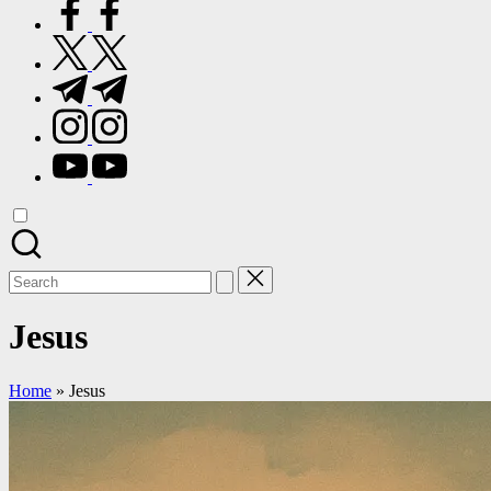
facebook.com
twitter.com
t.me
instagram.com
youtube.com
Search
for:
Jesus
Home
»
Jesus