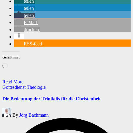
teilen
teilen
teilen
E-Mail
drucken
RSS-feed
Gefällt mir:
Wird
geladen …
Read More
Posted
Gottesdienst
Theologie
in
Die Bedeutung der Trinitatis für die Christenheit
Posted
By
Jörg Bachmann
by