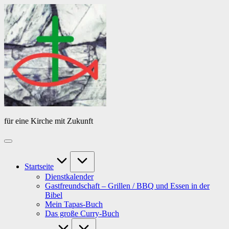
Skip
Das
to
Tagebuch
content
von
PfarrerB
für eine Kirche mit Zukunft
Startseite
Dienstkalender
Gastfreundschaft – Grillen / BBQ und Essen in der
Bibel
Mein Tapas-Buch
Das große Curry-Buch