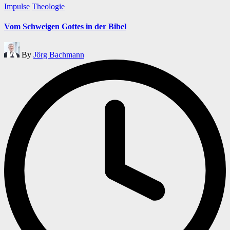
Posted
Impulse
Theologie
in
Vom Schweigen Gottes in der Bibel
Posted
By
Jörg Bachmann
by