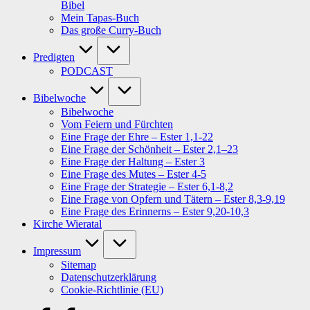
Bibel
Mein Tapas-Buch
Das große Curry-Buch
Predigten
PODCAST
Bibelwoche
Bibelwoche
Vom Feiern und Fürchten
Eine Frage der Ehre – Ester 1,1-22
Eine Frage der Schönheit – Ester 2,1–23
Eine Frage der Haltung – Ester 3
Eine Frage des Mutes – Ester 4-5
Eine Frage der Strategie – Ester 6,1-8,2
Eine Frage von Opfern und Tätern – Ester 8,3-9,19
Eine Frage des Erinnerns – Ester 9,20-10,3
Kirche Wieratal
Impressum
Sitemap
Datenschutzerklärung
Cookie-Richtlinie (EU)