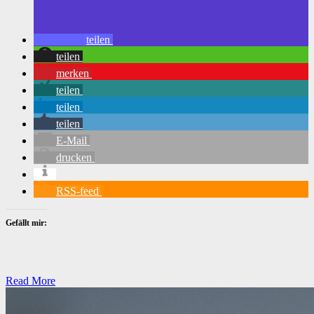
teilen
teilen
merken
teilen
teilen
teilen
E-Mail
drucken
RSS-feed
Gefällt mir:
Read More