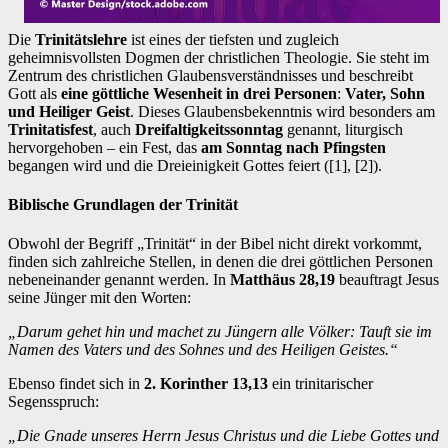
Die
Trinitätslehre
ist eines der tiefsten und zugleich
geheimnisvollsten Dogmen der christlichen Theologie. Sie steht im
Zentrum des christlichen Glaubensverständnisses und beschreibt
Gott als
eine göttliche Wesenheit in drei Personen
:
Vater, Sohn
und Heiliger Geist
. Dieses Glaubensbekenntnis wird besonders am
Trinitatisfest
, auch
Dreifaltigkeitssonntag
genannt, liturgisch
hervorgehoben – ein Fest, das
am Sonntag nach Pfingsten
begangen wird und die Dreieinigkeit Gottes feiert ([1], [2]).
Biblische Grundlagen der Trinität
Obwohl der Begriff „Trinität“ in der Bibel nicht direkt vorkommt,
finden sich zahlreiche Stellen, in denen die drei göttlichen Personen
nebeneinander genannt werden. In
Matthäus 28,19
beauftragt Jesus
seine Jünger mit den Worten:
„Darum gehet hin und machet zu Jüngern alle Völker: Tauft sie im
Namen des Vaters und des Sohnes und des Heiligen Geistes.“
Ebenso findet sich in
2. Korinther 13,13
ein trinitarischer
Segensspruch:
„Die Gnade unseres Herrn Jesus Christus und die Liebe Gottes und