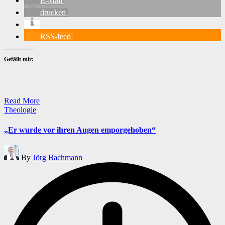
E-Mail
drucken
RSS-feed
Gefällt mir:
Read More
Posted
Theologie
in
„Er wurde vor ihren Augen emporgehoben“
Posted
By
Jörg Bachmann
by