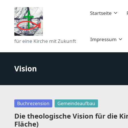
Startseite
Skip
to
content
D
Impressum
für eine Kirche mit Zukunft
a
s
Vision
T
a
g
Posted
Buchrezension
Gemeindeaufbau
in
e
Die theologische Vision für die Ki
Fläche)