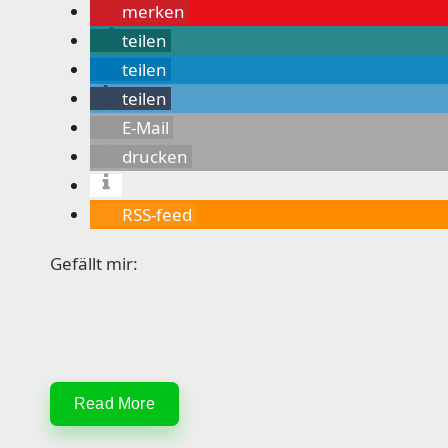
merken
r
teilen
teilen
e
teilen
r
E-Mail
drucken
B
RSS-feed
Gefällt mir:
Read More