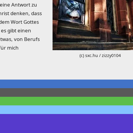
f eine Antwort zu
hrist denken, dass
t dem Wort Gottes
 es gibt einen
etwas, von Berufs
für mich
(c) sxc.hu / zizzy0104