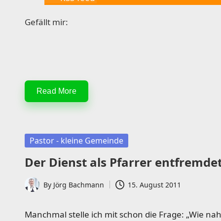
Gefällt mir:
Read More
Posted
Pastor - kleine Gemeinde
in
Der Dienst als Pfarrer entfremdet
By
Jörg Bachmann
15. August 2011
Posted
by
Manchmal stelle ich mit schon die Frage: „Wie nahe