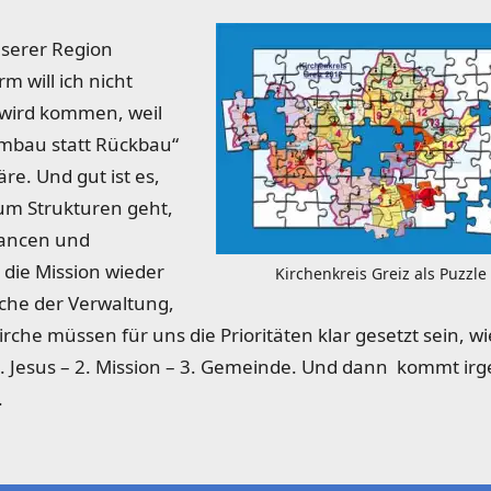
serer Region
m will ich nicht
e wird kommen, weil
„Umbau statt Rückbau“
re. Und gut ist es,
 um Strukturen geht,
hancen und
s die Mission wieder
Kirchenkreis Greiz als Puzzle
rche der Verwaltung,
irche müssen für uns die Prioritäten klar gesetzt sein, wi
. Jesus – 2. Mission – 3. Gemeinde. Und dann kommt ir
.