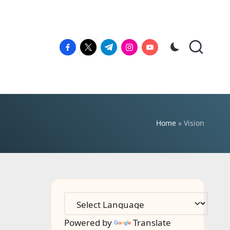
facebook.com
twitter.com
t.me
instagram.com
youtube.com
Home
»
Vision
Powered by
Translate