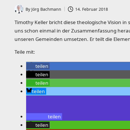
b
By
Jörg Bachmann
14. Februar 2018
u
Posted
by
Timothy Keller bricht diese theologische Vision i
c
uns schon einmal in der Zusammenfassung herau
h
unseren Gemeinden umsetzen. Er teilt die Elemen
v
Teile mit:
o
teilen
n
teilen
teilen
P
teilen
f
a
teilen
r
teilen