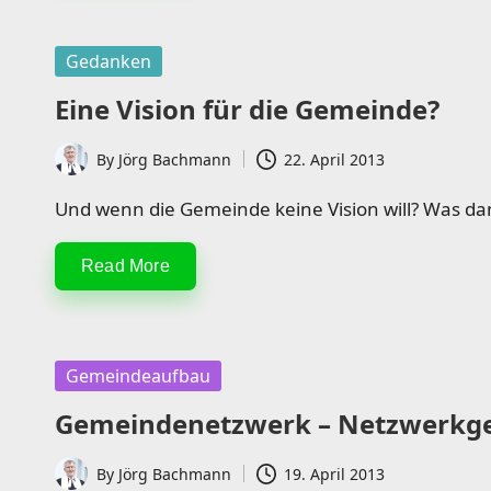
Posted
Gedanken
in
Eine Vision für die Gemeinde?
By
Jörg Bachmann
22. April 2013
Posted
by
Und wenn die Gemeinde keine Vision will? Was da
Read More
Posted
Gemeindeaufbau
in
Gemeindenetzwerk – Netzwerkg
By
Jörg Bachmann
19. April 2013
Posted