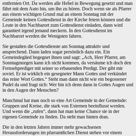
entfernten Ort. Da werden alle Hebel in Bewegung gesetzt und man
fährt mit dem Auto hin, um ihn zu hören. Doch wenn sie als Pfarrer
aus einem wichtigen Grund mal an einem Sonntag mit der
Gemeinde keinen Gottesdienst in der Kirche feiern können und die
Leute in den Nachbarort zum Gottesdienst einladen, dann wird
garantiert irgend jemand meckern. In den Gottesdienst im
Nachbarort werden die Wenigsten fahren.
Sie gestalten die Gottesdienste am Sonntag attraktiv und
ansprechend. Dann laden sogar persönlich dazu ein. Ein
Gemeindeglied begegnet ihnen und sagt: „Ach, Herr Pfarrer, am
Sonntagmorgen kann ich nicht kommen, da versäume ich doch den
Fernsehprediger mit seiner so erbauenden Predigt. Der gibt mir
soviel. Er ist wirklich ein gesegneter Mann Gottes und verkündet
das reine Wort Gottes.“ Steht man dann nicht wie ein begossener
Pudel da und fragt sich: Wer bin ich denn dann in Gottes Augen und
in den Augen der Menschen?
Manchmal hat man noch so eine Art Gemeinde in der Gemeinde:
Gruppen und Kreise, die stark von Externen beeinflusst werden.
Und wenn die „rufen“, dann hat man keine Chance sie in der
eigenen Gemeinde zu finden. Da steht man hinten dran.
Die in den letzten Jahren immer mehr gewachsenen
Herausforderungen im pfarramtlichen Dienst stehen vor einem