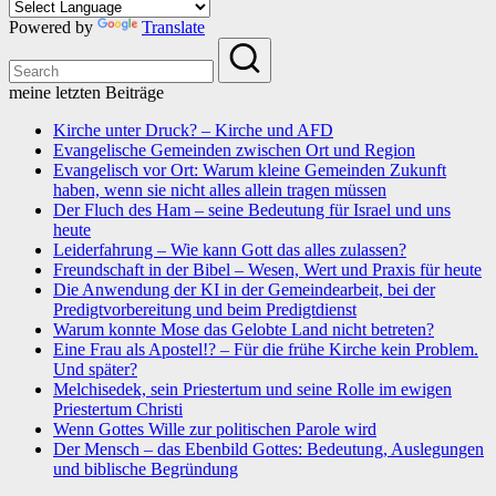
Powered by
Translate
meine letzten Beiträge
Kirche unter Druck? – Kirche und AFD
Evangelische Gemeinden zwischen Ort und Region
Evangelisch vor Ort: Warum kleine Gemeinden Zukunft
haben, wenn sie nicht alles allein tragen müssen
Der Fluch des Ham – seine Bedeutung für Israel und uns
heute
Leiderfahrung – Wie kann Gott das alles zulassen?
Freundschaft in der Bibel – Wesen, Wert und Praxis für heute
Die Anwendung der KI in der Gemeindearbeit, bei der
Predigtvorbereitung und beim Predigtdienst
Warum konnte Mose das Gelobte Land nicht betreten?
Eine Frau als Apostel!? – Für die frühe Kirche kein Problem.
Und später?
Melchisedek, sein Priestertum und seine Rolle im ewigen
Priestertum Christi
Wenn Gottes Wille zur politischen Parole wird
Der Mensch – das Ebenbild Gottes: Bedeutung, Auslegungen
und biblische Begründung