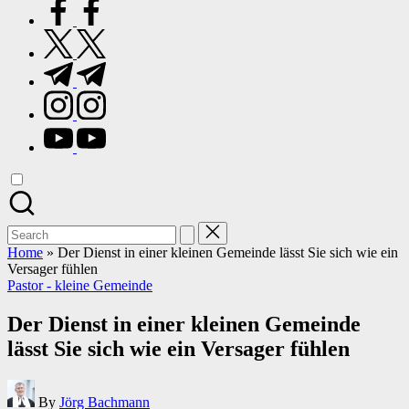
facebook.com
twitter.com
t.me
instagram.com
youtube.com
Search
for:
Home
»
Der Dienst in einer kleinen Gemeinde lässt Sie sich wie ein
Versager fühlen
Posted
Pastor - kleine Gemeinde
in
Der Dienst in einer kleinen Gemeinde
lässt Sie sich wie ein Versager fühlen
Posted
By
Jörg Bachmann
by