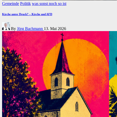
Posted
Gemeinde
Politik
was sonst noch so ist
in
Kirche unter Druck? – Kirche und AFD
Posted
By
Jörg Bachmann
13. Mai 2026
by