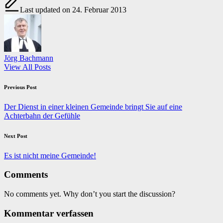
Last updated on 24. Februar 2013
Jörg Bachmann
View All Posts
Post
Previous Post
navigation
Der Dienst in einer kleinen Gemeinde bringt Sie auf eine
Achterbahn der Gefühle
Next Post
Es ist nicht meine Gemeinde!
Comments
No comments yet. Why don’t you start the discussion?
Kommentar verfassen