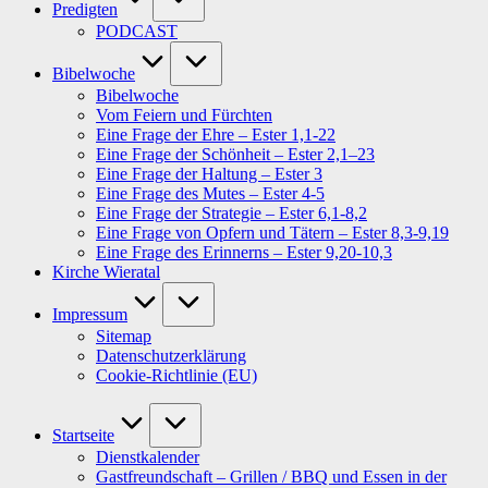
Predigten
PODCAST
Bibelwoche
Bibelwoche
Vom Feiern und Fürchten
Eine Frage der Ehre – Ester 1,1-22
Eine Frage der Schönheit – Ester 2,1–23
Eine Frage der Haltung – Ester 3
Eine Frage des Mutes – Ester 4-5
Eine Frage der Strategie – Ester 6,1-8,2
Eine Frage von Opfern und Tätern – Ester 8,3-9,19
Eine Frage des Erinnerns – Ester 9,20-10,3
Kirche Wieratal
Impressum
Sitemap
Datenschutzerklärung
Cookie-Richtlinie (EU)
Startseite
Dienstkalender
Gastfreundschaft – Grillen / BBQ und Essen in der