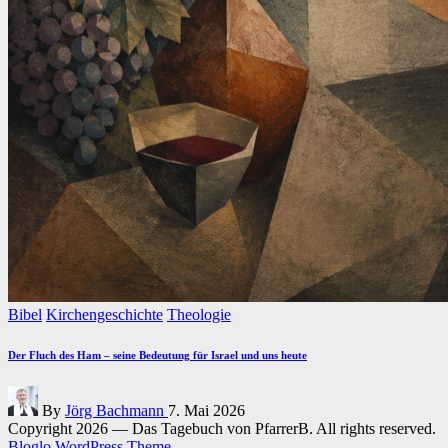
Posted
Bibel
Kirchengeschichte
Theologie
in
Der Fluch des Ham – seine Bedeutung für Israel und uns heute
Posted
By
Jörg Bachmann
7. Mai 2026
by
Copyright 2026 — Das Tagebuch von PfarrerB. All rights reserved.
Bloglo WordPress Theme