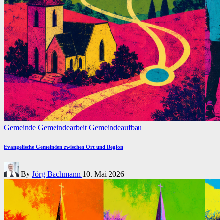
Posted
Gemeinde
Gemeindearbeit
Gemeindeaufbau
in
Evangelische Gemeinden zwischen Ort und Region
Posted
By
Jörg Bachmann
10. Mai 2026
by