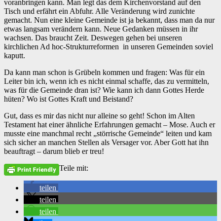
voranbringen kann. Man legt das dem Kirchenvorstand auf den
Tisch und erfährt ein Abfuhr. Alle Veränderung wird zunichte
gemacht. Nun eine kleine Gemeinde ist ja bekannt, dass man da nur
etwas langsam verändern kann. Neue Gedanken müssen in ihr
wachsen. Das braucht Zeit. Deswegen gehen bei unseren
kirchlichen Ad hoc-Strukturreformen in unseren Gemeinden soviel
kaputt.
Da kann man schon is Grübeln kommen und fragen: Was für ein
Leiter bin ich, wenn ich es nicht einmal schaffe, das zu vermitteln,
was für die Gemeinde dran ist? Wie kann ich dann Gottes Herde
hüten? Wo ist Gottes Kraft und Beistand?
Gut, dass es mir das nicht nur alleine so geht! Schon im Alten
Testament hat einer ähnliche Erfahrungen gemacht – Mose. Auch er
musste eine manchmal recht „störrische Gemeinde“ leiten und kam
sich sicher an manchen Stellen als Versager vor. Aber Gott hat ihn
beauftragt – darum blieb er treu!
Teile mit:
teilen
teilen
teilen