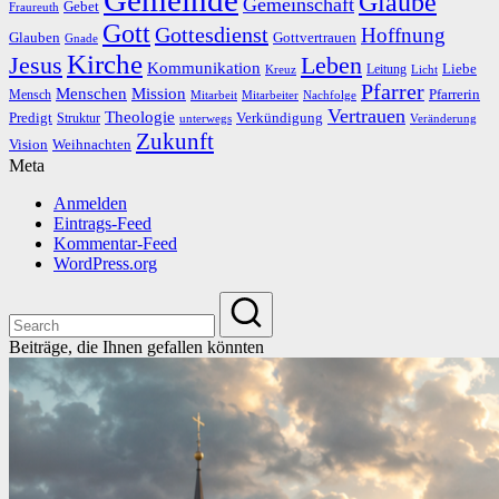
Glaube
Gemeinschaft
Gebet
Fraureuth
Gott
Gottesdienst
Hoffnung
Gottvertrauen
Glauben
Gnade
Kirche
Leben
Jesus
Kommunikation
Liebe
Leitung
Kreuz
Licht
Pfarrer
Menschen
Mission
Pfarrerin
Mensch
Mitarbeit
Mitarbeiter
Nachfolge
Vertrauen
Theologie
Predigt
Verkündigung
Struktur
Veränderung
unterwegs
Zukunft
Vision
Weihnachten
Meta
Anmelden
Eintrags-Feed
Kommentar-Feed
WordPress.org
Beiträge, die Ihnen gefallen könnten