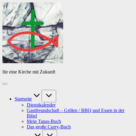
Skip
Das
to
Tagebuch
content
von
PfarrerB
für eine Kirche mit Zukunft
Startseite
Dienstkalender
Gastfreundschaft – Grillen / BBQ und Essen in der
Bibel
Mein Tapas-Buch
Das große Curry-Buch