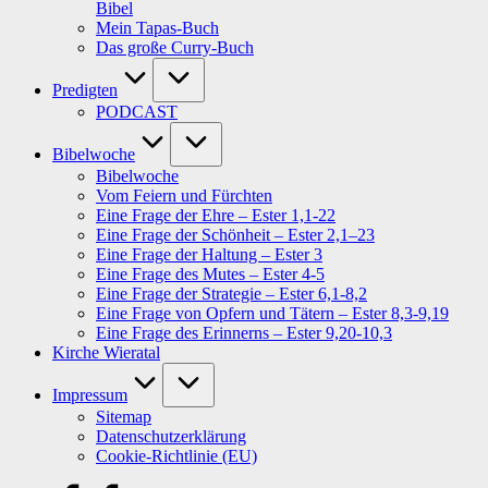
Bibel
Mein Tapas-Buch
Das große Curry-Buch
Predigten
PODCAST
Bibelwoche
Bibelwoche
Vom Feiern und Fürchten
Eine Frage der Ehre – Ester 1,1-22
Eine Frage der Schönheit – Ester 2,1–23
Eine Frage der Haltung – Ester 3
Eine Frage des Mutes – Ester 4-5
Eine Frage der Strategie – Ester 6,1-8,2
Eine Frage von Opfern und Tätern – Ester 8,3-9,19
Eine Frage des Erinnerns – Ester 9,20-10,3
Kirche Wieratal
Impressum
Sitemap
Datenschutzerklärung
Cookie-Richtlinie (EU)