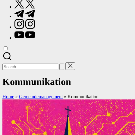
twitter.com
t.me
instagram.com
youtube.com
Search
for:
Kommunikation
Home
»
Gemeindemanagement
»
Kommunikation