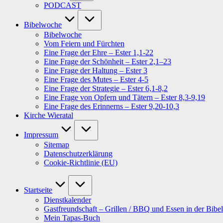
PODCAST
Bibelwoche
Bibelwoche
Vom Feiern und Fürchten
Eine Frage der Ehre – Ester 1,1-22
Eine Frage der Schönheit – Ester 2,1–23
Eine Frage der Haltung – Ester 3
Eine Frage des Mutes – Ester 4-5
Eine Frage der Strategie – Ester 6,1-8,2
Eine Frage von Opfern und Tätern – Ester 8,3-9,19
Eine Frage des Erinnerns – Ester 9,20-10,3
Kirche Wieratal
Impressum
Sitemap
Datenschutzerklärung
Cookie-Richtlinie (EU)
Startseite
Dienstkalender
Gastfreundschaft – Grillen / BBQ und Essen in der Bibel
Mein Tapas-Buch