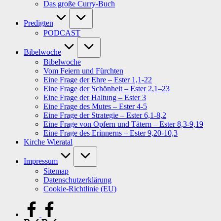
Das große Curry-Buch
Predigten
PODCAST
Bibelwoche
Bibelwoche
Vom Feiern und Fürchten
Eine Frage der Ehre – Ester 1,1-22
Eine Frage der Schönheit – Ester 2,1–23
Eine Frage der Haltung – Ester 3
Eine Frage des Mutes – Ester 4-5
Eine Frage der Strategie – Ester 6,1-8,2
Eine Frage von Opfern und Tätern – Ester 8,3-9,19
Eine Frage des Erinnerns – Ester 9,20-10,3
Kirche Wieratal
Impressum
Sitemap
Datenschutzerklärung
Cookie-Richtlinie (EU)
facebook.com