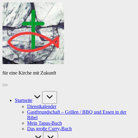
Skip
Das
to
Tagebuch
content
von
PfarrerB
für eine Kirche mit Zukunft
Startseite
Dienstkalender
Gastfreundschaft – Grillen / BBQ und Essen in der
Bibel
Mein Tapas-Buch
Das große Curry-Buch