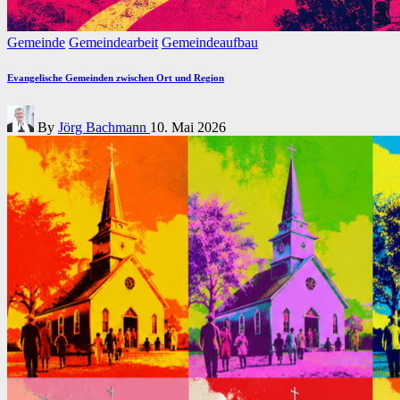
Posted
Gemeinde
Gemeindearbeit
Gemeindeaufbau
in
Evangelische Gemeinden zwischen Ort und Region
Posted
By
Jörg Bachmann
10. Mai 2026
by