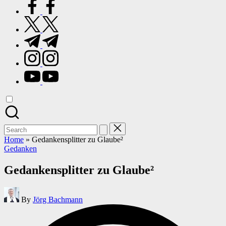
facebook.com
twitter.com
t.me
instagram.com
youtube.com
Search
for:
Home
»
Gedankensplitter zu Glaube²
Posted
Gedanken
in
Gedankensplitter zu Glaube²
Posted
By
Jörg Bachmann
by