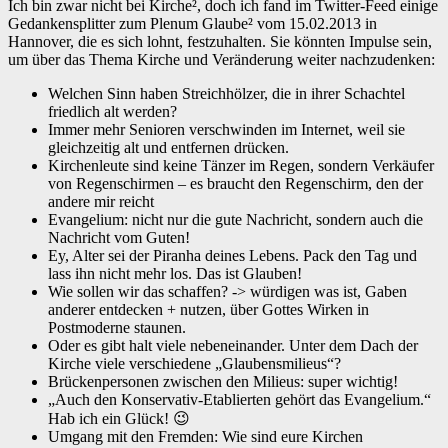
Ich bin zwar nicht bei Kirche², doch ich fand im Twitter-Feed einige
Gedankensplitter zum Plenum Glaube² vom 15.02.2013 in
Hannover, die es sich lohnt, festzuhalten. Sie könnten Impulse sein,
um über das Thema Kirche und Veränderung weiter nachzudenken:
Welchen Sinn haben Streichhölzer, die in ihrer Schachtel
friedlich alt werden?
Immer mehr Senioren verschwinden im Internet, weil sie
gleichzeitig alt und entfernen drücken.
Kirchenleute sind keine Tänzer im Regen, sondern Verkäufer
von Regenschirmen – es braucht den Regenschirm, den der
andere mir reicht
Evangelium: nicht nur die gute Nachricht, sondern auch die
Nachricht vom Guten!
Ey, Alter sei der Piranha deines Lebens. Pack den Tag und
lass ihn nicht mehr los. Das ist Glauben!
Wie sollen wir das schaffen? -> würdigen was ist, Gaben
anderer entdecken + nutzen, über Gottes Wirken in
Postmoderne staunen.
Oder es gibt halt viele nebeneinander. Unter dem Dach der
Kirche viele verschiedene „Glaubensmilieus“?
Brückenpersonen zwischen den Milieus: super wichtig!
„Auch den Konservativ-Etablierten gehört das Evangelium.“
Hab ich ein Glück! 😉
Umgang mit den Fremden: Wie sind eure Kirchen