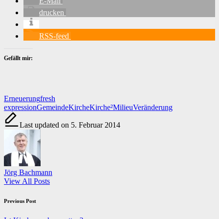
E-Mail
drucken
RSS-feed
Gefällt mir:
Tags:
Erneuerung
fresh
expression
Gemeinde
Kirche
Kirche²
Milieu
Veränderung
Last updated on 5. Februar 2014
Jörg Bachmann
View All Posts
Post
Previous Post
navigation