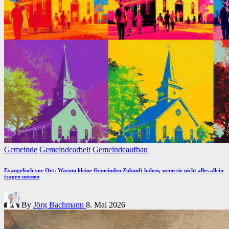
Posted
Gemeinde
Gemeindearbeit
Gemeindeaufbau
in
Evangelisch vor Ort: Warum kleine Gemeinden Zukunft haben, wenn sie nicht alles allein
tragen müssen
Posted
By
Jörg Bachmann
8. Mai 2026
by