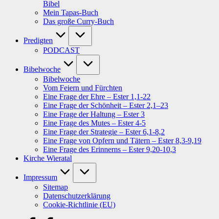
Bibel
Mein Tapas-Buch
Das große Curry-Buch
Predigten
PODCAST
Bibelwoche
Bibelwoche
Vom Feiern und Fürchten
Eine Frage der Ehre – Ester 1,1-22
Eine Frage der Schönheit – Ester 2,1–23
Eine Frage der Haltung – Ester 3
Eine Frage des Mutes – Ester 4-5
Eine Frage der Strategie – Ester 6,1-8,2
Eine Frage von Opfern und Tätern – Ester 8,3-9,19
Eine Frage des Erinnerns – Ester 9,20-10,3
Kirche Wieratal
Impressum
Sitemap
Datenschutzerklärung
Cookie-Richtlinie (EU)