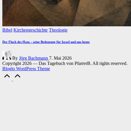
Posted
Bibel
Kirchengeschichte
Theologie
in
Der Fluch des Ham – seine Bedeutung für Israel und uns heute
Posted
By
Jörg Bachmann
7. Mai 2026
by
Copyright 2026 — Das Tagebuch von PfarrerB. All rights reserved.
Bloglo WordPress Theme
Scroll
to
Top