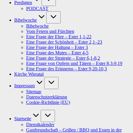
Predigten
PODCAST
Bibelwoche
Bibelwoche
Vom Feiern und Fürchten
Eine Frage der Ehre – Ester 1,1-22
Eine Frage der Schönheit – Ester 2,1–23
Eine Frage der Haltung – Ester 3
Eine Frage des Mutes – Ester 4-5
Eine Frage der Strategie – Ester 6,1-8,2
Eine Frage von Opfern und Tätern – Ester 8,3-9,19
Eine Frage des Erinnerns – Ester 9,20-10,3
Kirche Wieratal
Impressum
Sitemap
Datenschutzerklärung
Cookie-Richtlinie (EU)
Startseite
Dienstkalender
Gastfreundschaft – Grillen / BBQ und Essen in der