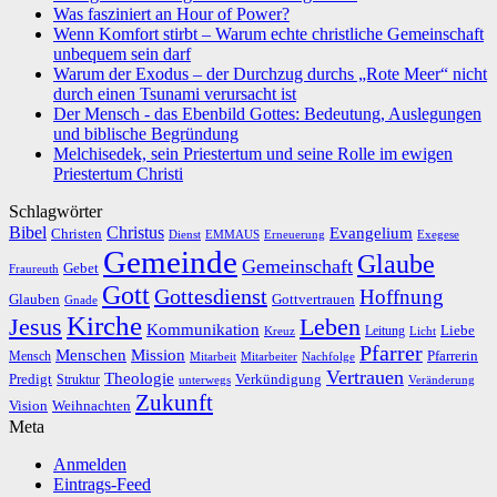
Was fasziniert an Hour of Power?
Wenn Komfort stirbt – Warum echte christliche Gemeinschaft
unbequem sein darf
Warum der Exodus – der Durchzug durchs „Rote Meer“ nicht
durch einen Tsunami verursacht ist
Der Mensch - das Ebenbild Gottes: Bedeutung, Auslegungen
und biblische Begründung
Melchisedek, sein Priestertum und seine Rolle im ewigen
Priestertum Christi
Schlagwörter
Bibel
Christus
Evangelium
Christen
Dienst
EMMAUS
Erneuerung
Exegese
Gemeinde
Glaube
Gemeinschaft
Gebet
Fraureuth
Gott
Gottesdienst
Hoffnung
Gottvertrauen
Glauben
Gnade
Kirche
Leben
Jesus
Kommunikation
Liebe
Leitung
Kreuz
Licht
Pfarrer
Menschen
Mission
Pfarrerin
Mensch
Mitarbeit
Mitarbeiter
Nachfolge
Vertrauen
Theologie
Predigt
Verkündigung
Struktur
Veränderung
unterwegs
Zukunft
Vision
Weihnachten
Meta
Anmelden
Eintrags-Feed