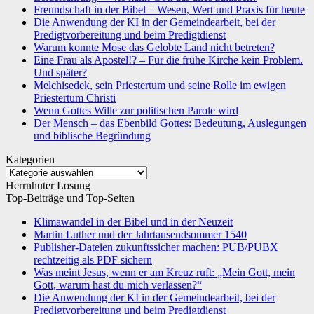
Freundschaft in der Bibel – Wesen, Wert und Praxis für heute
Die Anwendung der KI in der Gemeindearbeit, bei der
Predigtvorbereitung und beim Predigtdienst
Warum konnte Mose das Gelobte Land nicht betreten?
Eine Frau als Apostel!? – Für die frühe Kirche kein Problem.
Und später?
Melchisedek, sein Priestertum und seine Rolle im ewigen
Priestertum Christi
Wenn Gottes Wille zur politischen Parole wird
Der Mensch – das Ebenbild Gottes: Bedeutung, Auslegungen
und biblische Begründung
Kategorien
Kategorien
Herrnhuter Losung
Top-Beiträge und Top-Seiten
Klimawandel in der Bibel und in der Neuzeit
Martin Luther und der Jahrtausendsommer 1540
Publisher-Dateien zukunftssicher machen: PUB/PUBX
rechtzeitig als PDF sichern
Was meint Jesus, wenn er am Kreuz ruft: „Mein Gott, mein
Gott, warum hast du mich verlassen?“
Die Anwendung der KI in der Gemeindearbeit, bei der
Predigtvorbereitung und beim Predigtdienst