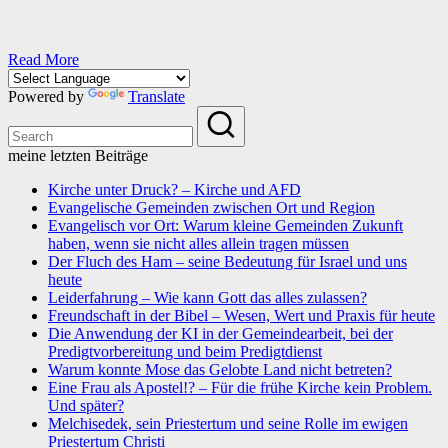
Read More
Powered by
Translate
meine letzten Beiträge
Kirche unter Druck? – Kirche und AFD
Evangelische Gemeinden zwischen Ort und Region
Evangelisch vor Ort: Warum kleine Gemeinden Zukunft
haben, wenn sie nicht alles allein tragen müssen
Der Fluch des Ham – seine Bedeutung für Israel und uns
heute
Leiderfahrung – Wie kann Gott das alles zulassen?
Freundschaft in der Bibel – Wesen, Wert und Praxis für heute
Die Anwendung der KI in der Gemeindearbeit, bei der
Predigtvorbereitung und beim Predigtdienst
Warum konnte Mose das Gelobte Land nicht betreten?
Eine Frau als Apostel!? – Für die frühe Kirche kein Problem.
Und später?
Melchisedek, sein Priestertum und seine Rolle im ewigen
Priestertum Christi