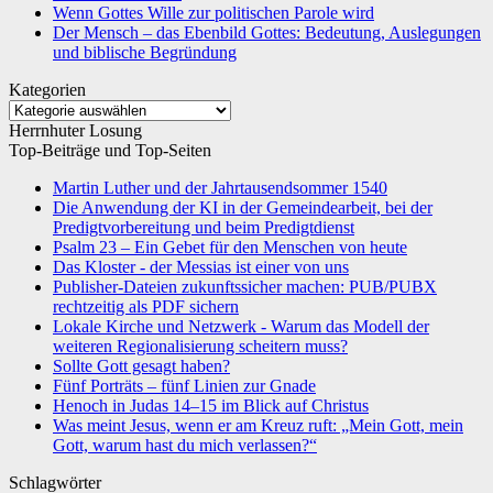
Wenn Gottes Wille zur politischen Parole wird
Der Mensch – das Ebenbild Gottes: Bedeutung, Auslegungen
und biblische Begründung
Kategorien
Kategorien
Herrnhuter Losung
Top-Beiträge und Top-Seiten
Martin Luther und der Jahrtausendsommer 1540
Die Anwendung der KI in der Gemeindearbeit, bei der
Predigtvorbereitung und beim Predigtdienst
Psalm 23 – Ein Gebet für den Menschen von heute
Das Kloster - der Messias ist einer von uns
Publisher-Dateien zukunftssicher machen: PUB/PUBX
rechtzeitig als PDF sichern
Lokale Kirche und Netzwerk - Warum das Modell der
weiteren Regionalisierung scheitern muss?
Sollte Gott gesagt haben?
Fünf Porträts – fünf Linien zur Gnade
Henoch in Judas 14–15 im Blick auf Christus
Was meint Jesus, wenn er am Kreuz ruft: „Mein Gott, mein
Gott, warum hast du mich verlassen?“
Schlagwörter