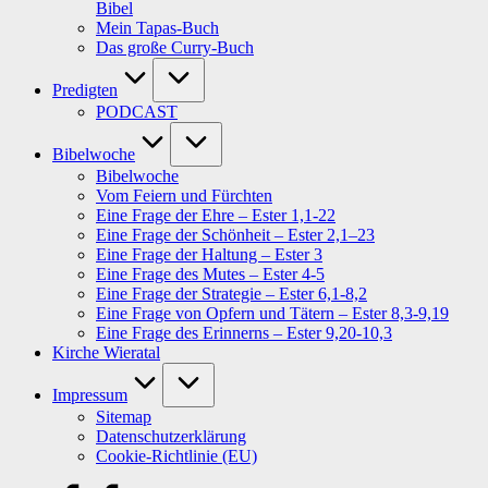
Bibel
Mein Tapas-Buch
Das große Curry-Buch
Predigten
PODCAST
Bibelwoche
Bibelwoche
Vom Feiern und Fürchten
Eine Frage der Ehre – Ester 1,1-22
Eine Frage der Schönheit – Ester 2,1–23
Eine Frage der Haltung – Ester 3
Eine Frage des Mutes – Ester 4-5
Eine Frage der Strategie – Ester 6,1-8,2
Eine Frage von Opfern und Tätern – Ester 8,3-9,19
Eine Frage des Erinnerns – Ester 9,20-10,3
Kirche Wieratal
Impressum
Sitemap
Datenschutzerklärung
Cookie-Richtlinie (EU)