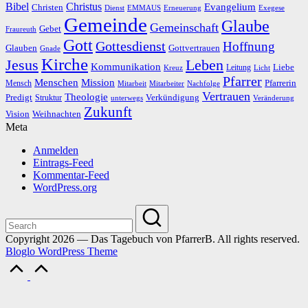
Bibel
Christus
Evangelium
Christen
Dienst
EMMAUS
Erneuerung
Exegese
Gemeinde
Glaube
Gemeinschaft
Gebet
Fraureuth
Gott
Gottesdienst
Hoffnung
Gottvertrauen
Glauben
Gnade
Kirche
Leben
Jesus
Kommunikation
Liebe
Leitung
Kreuz
Licht
Pfarrer
Menschen
Mission
Pfarrerin
Mensch
Mitarbeit
Mitarbeiter
Nachfolge
Vertrauen
Theologie
Predigt
Verkündigung
Struktur
Veränderung
unterwegs
Zukunft
Vision
Weihnachten
Meta
Anmelden
Eintrags-Feed
Kommentar-Feed
WordPress.org
Copyright 2026 — Das Tagebuch von PfarrerB. All rights reserved.
Bloglo WordPress Theme
Scroll
to
Top