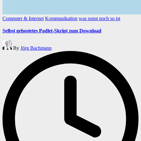
Posted
Computer & Internet
Kommunikation
was sonst noch so ist
in
Selbst gehostetes Padlet-Skript zum Download
Posted
By
Jörg Bachmann
by