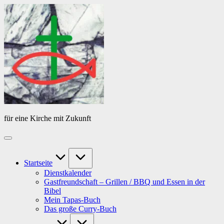
Skip
Das
to
Tagebuch
content
von
PfarrerB
für eine Kirche mit Zukunft
Startseite
Dienstkalender
Gastfreundschaft – Grillen / BBQ und Essen in der
Bibel
Mein Tapas-Buch
Das große Curry-Buch