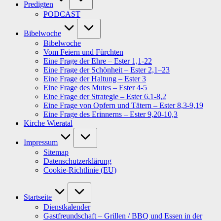
Predigten
PODCAST
Bibelwoche
Bibelwoche
Vom Feiern und Fürchten
Eine Frage der Ehre – Ester 1,1-22
Eine Frage der Schönheit – Ester 2,1–23
Eine Frage der Haltung – Ester 3
Eine Frage des Mutes – Ester 4-5
Eine Frage der Strategie – Ester 6,1-8,2
Eine Frage von Opfern und Tätern – Ester 8,3-9,19
Eine Frage des Erinnerns – Ester 9,20-10,3
Kirche Wieratal
Impressum
Sitemap
Datenschutzerklärung
Cookie-Richtlinie (EU)
Startseite
Dienstkalender
Gastfreundschaft – Grillen / BBQ und Essen in der