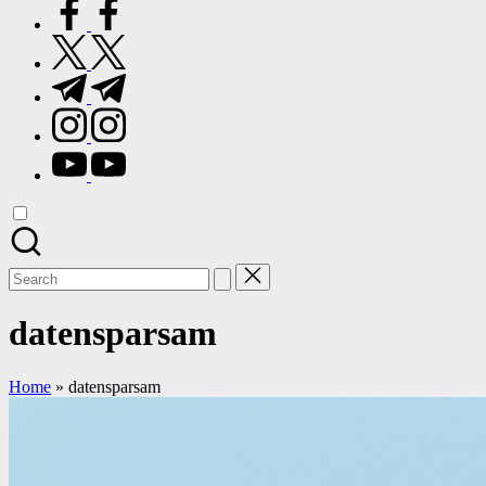
facebook.com
twitter.com
t.me
instagram.com
youtube.com
Search
for:
datensparsam
Home
»
datensparsam