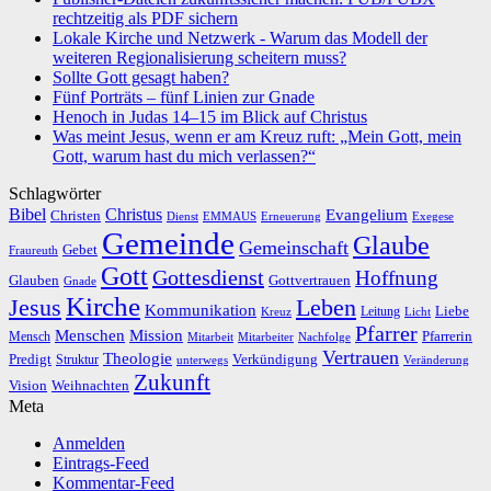
rechtzeitig als PDF sichern
Lokale Kirche und Netzwerk - Warum das Modell der
weiteren Regionalisierung scheitern muss?
Sollte Gott gesagt haben?
Fünf Porträts – fünf Linien zur Gnade
Henoch in Judas 14–15 im Blick auf Christus
Was meint Jesus, wenn er am Kreuz ruft: „Mein Gott, mein
Gott, warum hast du mich verlassen?“
Schlagwörter
Bibel
Christus
Evangelium
Christen
Dienst
EMMAUS
Erneuerung
Exegese
Gemeinde
Glaube
Gemeinschaft
Gebet
Fraureuth
Gott
Gottesdienst
Hoffnung
Gottvertrauen
Glauben
Gnade
Kirche
Leben
Jesus
Kommunikation
Liebe
Leitung
Kreuz
Licht
Pfarrer
Menschen
Mission
Pfarrerin
Mensch
Mitarbeit
Mitarbeiter
Nachfolge
Vertrauen
Theologie
Predigt
Verkündigung
Struktur
Veränderung
unterwegs
Zukunft
Vision
Weihnachten
Meta
Anmelden
Eintrags-Feed
Kommentar-Feed