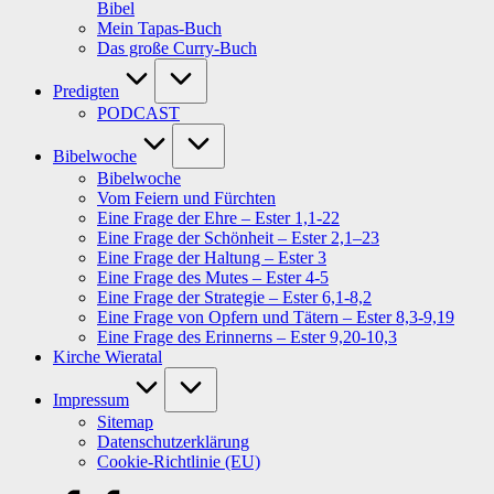
Bibel
Mein Tapas-Buch
Das große Curry-Buch
Predigten
PODCAST
Bibelwoche
Bibelwoche
Vom Feiern und Fürchten
Eine Frage der Ehre – Ester 1,1-22
Eine Frage der Schönheit – Ester 2,1–23
Eine Frage der Haltung – Ester 3
Eine Frage des Mutes – Ester 4-5
Eine Frage der Strategie – Ester 6,1-8,2
Eine Frage von Opfern und Tätern – Ester 8,3-9,19
Eine Frage des Erinnerns – Ester 9,20-10,3
Kirche Wieratal
Impressum
Sitemap
Datenschutzerklärung
Cookie-Richtlinie (EU)