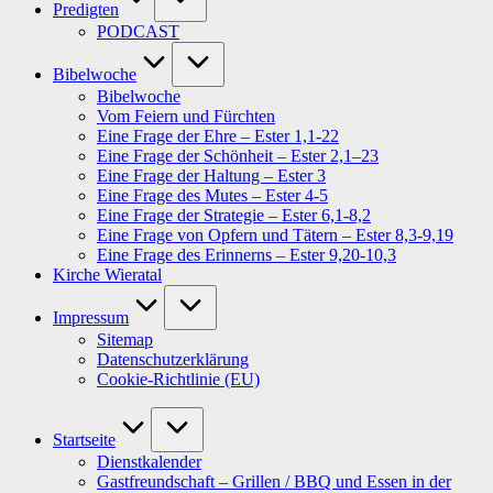
Predigten
PODCAST
Bibelwoche
Bibelwoche
Vom Feiern und Fürchten
Eine Frage der Ehre – Ester 1,1-22
Eine Frage der Schönheit – Ester 2,1–23
Eine Frage der Haltung – Ester 3
Eine Frage des Mutes – Ester 4-5
Eine Frage der Strategie – Ester 6,1-8,2
Eine Frage von Opfern und Tätern – Ester 8,3-9,19
Eine Frage des Erinnerns – Ester 9,20-10,3
Kirche Wieratal
Impressum
Sitemap
Datenschutzerklärung
Cookie-Richtlinie (EU)
Startseite
Dienstkalender
Gastfreundschaft – Grillen / BBQ und Essen in der