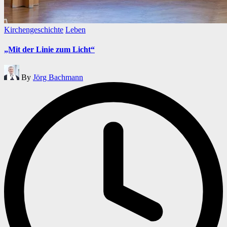
Posted
Kirchengeschichte
Leben
in
„Mit der Linie zum Licht“
Posted
By
Jörg Bachmann
by