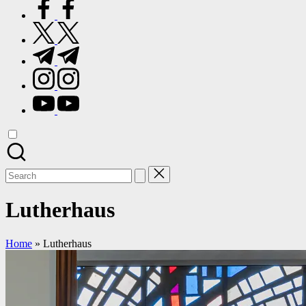
facebook.com
twitter.com
t.me
instagram.com
youtube.com
Search
for:
Lutherhaus
Home
»
Lutherhaus