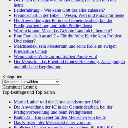
heute
Leiderfahrung – Wie kann Gott das alles zulassen?
Freundschaft in der Bibel – Wesen, Wert und Praxis für heute
Die Anwendung der KI in der Gemeindearbeit, bei der
Predigtvorbereitung und beim Predigtdienst
Warum konnte Mose das Gelobte Land nicht betreten?
Eine Frau als Apostel!? – Für die frühe Kirche kein Problem.
Und später?
Melchisedek, sein Priestertum und seine Rolle im ewigen
Priestertum Christi
Wenn Gottes Wille zur politischen Parole wird
Der Mensch – das Ebenbild Gottes: Bedeutung, Auslegungen
und biblische Begründung
Kategorien
Kategorien
Herrnhuter Losung
Top-Beiträge und Top-Seiten
Martin Luther und der Jahrtausendsommer 1540
Die Anwendung der KI in der Gemeindearbeit, bei der
Predigtvorbereitung und beim Predigtdienst
Psalm 23 – Ein Gebet für den Menschen von heute
Das Kloster - der Messias ist einer von uns
Publisher-Dateien zukunftssicher machen: PUB/PUBX