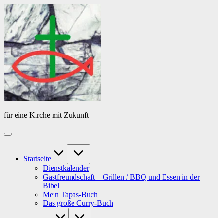
Skip
Das
to
Tagebuch
content
von
PfarrerB
für eine Kirche mit Zukunft
Startseite
Dienstkalender
Gastfreundschaft – Grillen / BBQ und Essen in der
Bibel
Mein Tapas-Buch
Das große Curry-Buch