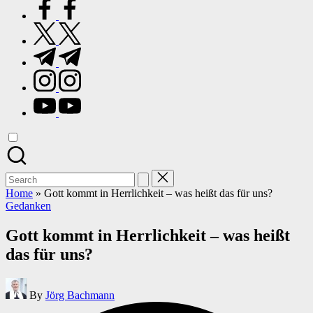
facebook.com
twitter.com
t.me
instagram.com
youtube.com
Search
for:
Home
»
Gott kommt in Herrlichkeit – was heißt das für uns?
Posted
Gedanken
in
Gott kommt in Herrlichkeit – was heißt
das für uns?
Posted
By
Jörg Bachmann
by