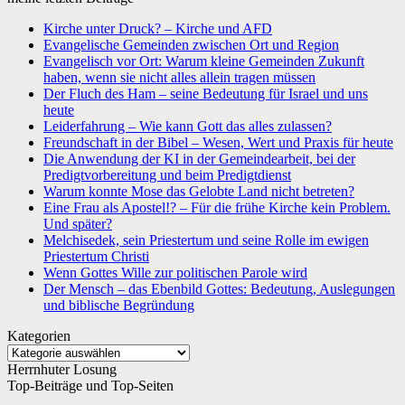
Kirche unter Druck? – Kirche und AFD
Evangelische Gemeinden zwischen Ort und Region
Evangelisch vor Ort: Warum kleine Gemeinden Zukunft
haben, wenn sie nicht alles allein tragen müssen
Der Fluch des Ham – seine Bedeutung für Israel und uns
heute
Leiderfahrung – Wie kann Gott das alles zulassen?
Freundschaft in der Bibel – Wesen, Wert und Praxis für heute
Die Anwendung der KI in der Gemeindearbeit, bei der
Predigtvorbereitung und beim Predigtdienst
Warum konnte Mose das Gelobte Land nicht betreten?
Eine Frau als Apostel!? – Für die frühe Kirche kein Problem.
Und später?
Melchisedek, sein Priestertum und seine Rolle im ewigen
Priestertum Christi
Wenn Gottes Wille zur politischen Parole wird
Der Mensch – das Ebenbild Gottes: Bedeutung, Auslegungen
und biblische Begründung
Kategorien
Kategorien
Herrnhuter Losung
Top-Beiträge und Top-Seiten