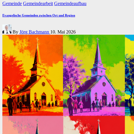
Posted
Gemeinde
Gemeindearbeit
Gemeindeaufbau
in
Evangelische Gemeinden zwischen Ort und Region
Posted
By
Jörg Bachmann
10. Mai 2026
by