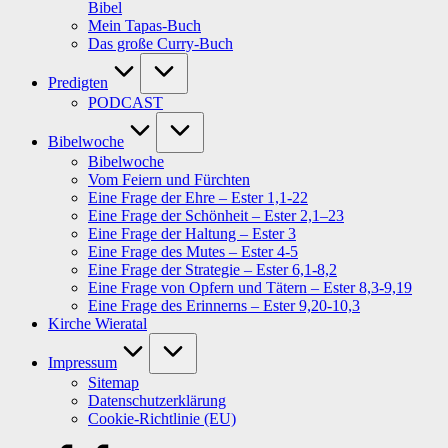
Bibel
Mein Tapas-Buch
Das große Curry-Buch
Predigten
PODCAST
Bibelwoche
Bibelwoche
Vom Feiern und Fürchten
Eine Frage der Ehre – Ester 1,1-22
Eine Frage der Schönheit – Ester 2,1–23
Eine Frage der Haltung – Ester 3
Eine Frage des Mutes – Ester 4-5
Eine Frage der Strategie – Ester 6,1-8,2
Eine Frage von Opfern und Tätern – Ester 8,3-9,19
Eine Frage des Erinnerns – Ester 9,20-10,3
Kirche Wieratal
Impressum
Sitemap
Datenschutzerklärung
Cookie-Richtlinie (EU)