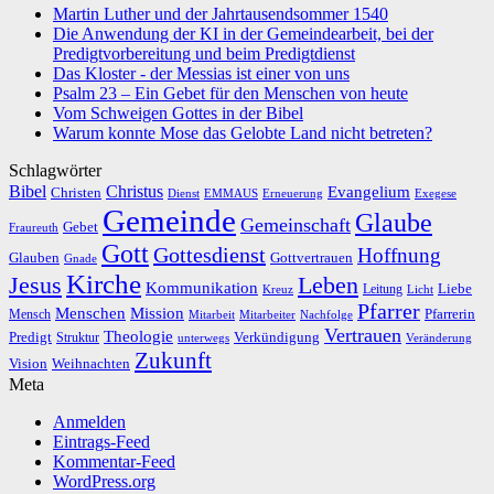
Martin Luther und der Jahrtausendsommer 1540
Die Anwendung der KI in der Gemeindearbeit, bei der
Predigtvorbereitung und beim Predigtdienst
Das Kloster - der Messias ist einer von uns
Psalm 23 – Ein Gebet für den Menschen von heute
Vom Schweigen Gottes in der Bibel
Warum konnte Mose das Gelobte Land nicht betreten?
Schlagwörter
Bibel
Christus
Evangelium
Christen
Dienst
EMMAUS
Erneuerung
Exegese
Gemeinde
Glaube
Gemeinschaft
Gebet
Fraureuth
Gott
Gottesdienst
Hoffnung
Gottvertrauen
Glauben
Gnade
Kirche
Leben
Jesus
Kommunikation
Liebe
Leitung
Kreuz
Licht
Pfarrer
Menschen
Mission
Pfarrerin
Mensch
Mitarbeit
Mitarbeiter
Nachfolge
Vertrauen
Theologie
Predigt
Verkündigung
Struktur
Veränderung
unterwegs
Zukunft
Vision
Weihnachten
Meta
Anmelden
Eintrags-Feed
Kommentar-Feed
WordPress.org