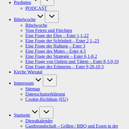
Predigten
PODCAST
Bibelwoche
Bibelwoche
Vom Feiern und Fürchten
Eine Frage der Ehre – Ester 1,1-22
Eine Frage der Schönheit – Ester 2,1–23
Eine Frage der Haltung – Ester 3
Eine Frage des Mutes – Ester 4-5
Eine Frage der Strategie – Ester 6,1-8,2
Eine Frage von Opfern und Tätern – Ester 8,3-9,19
Eine Frage des Erinnerns – Ester 9,20-10,3
Kirche Wieratal
Impressum
Sitemap
Datenschutzerklärung
Cookie-Richtlinie (EU)
Startseite
Dienstkalender
Gastfreundschaft – Grillen / BBQ und Essen in der