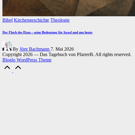
Posted
Bibel
Kirchengeschichte
Theologie
in
Der Fluch des Ham – seine Bedeutung für Israel und uns heute
Posted
By
Jörg Bachmann
7. Mai 2026
by
Copyright 2026 — Das Tagebuch von PfarrerB. All rights reserved.
Bloglo WordPress Theme
Scroll
to
Top