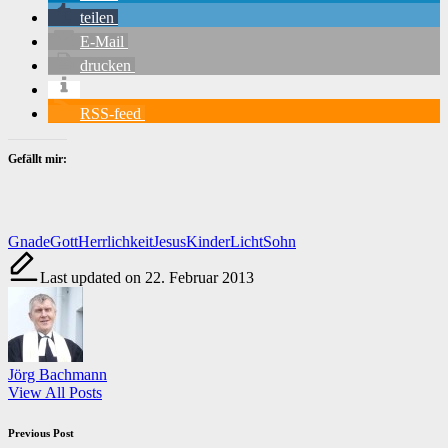
teilen
E-Mail
drucken
RSS-feed
Gefällt mir:
Tags:
Gnade
Gott
Herrlichkeit
Jesus
Kinder
Licht
Sohn
Last updated on 22. Februar 2013
Jörg Bachmann
View All Posts
Post
Previous Post