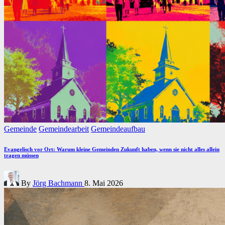
Posted
Gemeinde
Gemeindearbeit
Gemeindeaufbau
in
Evangelisch vor Ort: Warum kleine Gemeinden Zukunft haben, wenn sie nicht alles allein
tragen müssen
Posted
By
Jörg Bachmann
8. Mai 2026
by