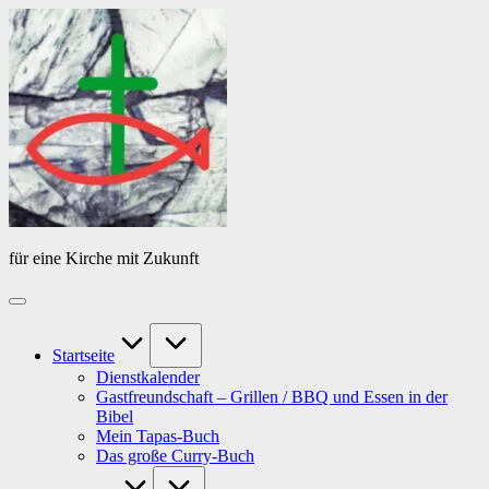
Skip
Das
to
Tagebuch
content
von
PfarrerB
für eine Kirche mit Zukunft
Startseite
Dienstkalender
Gastfreundschaft – Grillen / BBQ und Essen in der
Bibel
Mein Tapas-Buch
Das große Curry-Buch