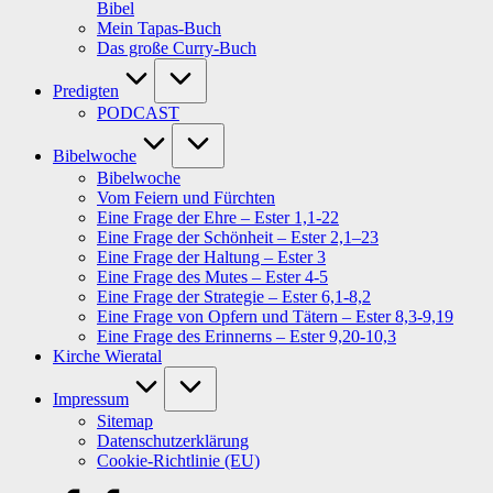
Bibel
Mein Tapas-Buch
Das große Curry-Buch
Predigten
PODCAST
Bibelwoche
Bibelwoche
Vom Feiern und Fürchten
Eine Frage der Ehre – Ester 1,1-22
Eine Frage der Schönheit – Ester 2,1–23
Eine Frage der Haltung – Ester 3
Eine Frage des Mutes – Ester 4-5
Eine Frage der Strategie – Ester 6,1-8,2
Eine Frage von Opfern und Tätern – Ester 8,3-9,19
Eine Frage des Erinnerns – Ester 9,20-10,3
Kirche Wieratal
Impressum
Sitemap
Datenschutzerklärung
Cookie-Richtlinie (EU)