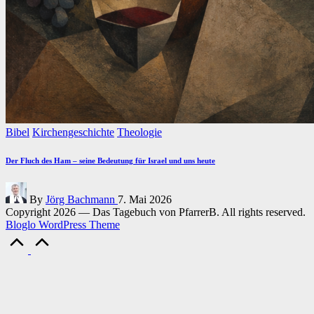
Posted
Bibel
Kirchengeschichte
Theologie
in
Der Fluch des Ham – seine Bedeutung für Israel und uns heute
Posted
By
Jörg Bachmann
7. Mai 2026
by
Copyright 2026 — Das Tagebuch von PfarrerB. All rights reserved.
Bloglo WordPress Theme
Scroll
to
Top