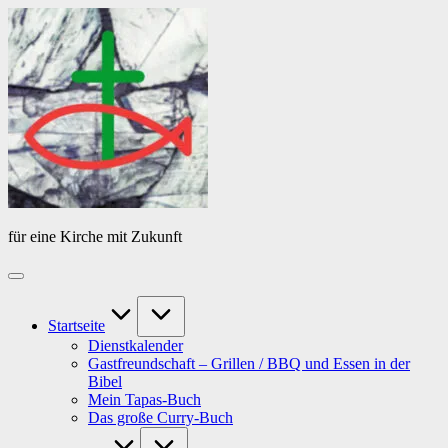
Skip
Das
to
Tagebuch
content
von
PfarrerB
für eine Kirche mit Zukunft
Startseite
Dienstkalender
Gastfreundschaft – Grillen / BBQ und Essen in der
Bibel
Mein Tapas-Buch
Das große Curry-Buch