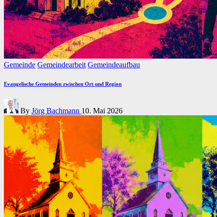
Posted
Gemeinde
Gemeindearbeit
Gemeindeaufbau
in
Evangelische Gemeinden zwischen Ort und Region
Posted
By
Jörg Bachmann
10. Mai 2026
by