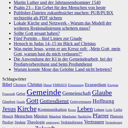
Martin Luther und der Jahrtausendsommer 1540
Psalm 23 – Ein Gebet für den Menschen von heute
Publisher-Dateien zukunftssicher machen: PUB/PUBX
rechtzeitig als PDF sichern
Lokale Kirche und Netzwerk - Warum das Modell der
weiteren Regionalisierung scheitern muss?
Sollte Gott gesagt haben?
Fünf Porträts – fünf Linien zur Gnade
Henoch in Judas 14–15 im Blick auf Christus
Was meint Jesus, wenn er am Kreuz ruft: „Mein Gott, mein
Gott, warum hast du mich verlassen?“
Die Anwendung der KI in der Gemeindearbeit, bei der
Predigtvorbereitung und beim Predigtdienst
Warum konnte Mose das Gelobte Land nicht betreten?
Schlagwörter
Bibel
Christus
Evangelium
Christen
Dienst
EMMAUS
Erneuerung
Exegese
Gemeinde
Glaube
Gemeinschaft
Gebet
Fraureuth
Gott
Gottesdienst
Hoffnung
Gottvertrauen
Glauben
Gnade
Kirche
Leben
Jesus
Kommunikation
Liebe
Leitung
Kreuz
Licht
Pfarrer
Menschen
Mission
Pfarrerin
Mensch
Mitarbeit
Mitarbeiter
Nachfolge
Vertrauen
Theologie
Predigt
Verkündigung
Struktur
Veränderung
unterwegs