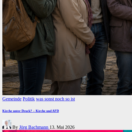
Posted
Gemeinde
Politik
was sonst noch so ist
in
Kirche unter Druck? – Kirche und AFD
Posted
By
Jörg Bachmann
13. Mai 2026
by