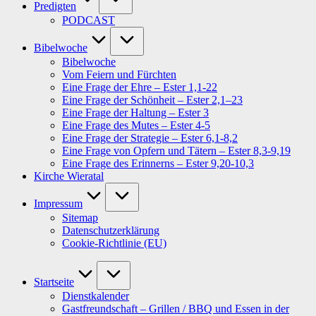
Predigten
PODCAST
Bibelwoche
Bibelwoche
Vom Feiern und Fürchten
Eine Frage der Ehre – Ester 1,1-22
Eine Frage der Schönheit – Ester 2,1–23
Eine Frage der Haltung – Ester 3
Eine Frage des Mutes – Ester 4-5
Eine Frage der Strategie – Ester 6,1-8,2
Eine Frage von Opfern und Tätern – Ester 8,3-9,19
Eine Frage des Erinnerns – Ester 9,20-10,3
Kirche Wieratal
Impressum
Sitemap
Datenschutzerklärung
Cookie-Richtlinie (EU)
Startseite
Dienstkalender
Gastfreundschaft – Grillen / BBQ und Essen in der