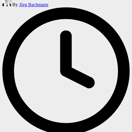
By
Jörg Bachmann
by