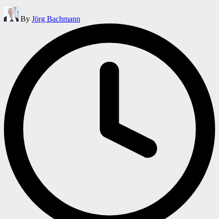
Posted
By
Jörg Bachmann
by