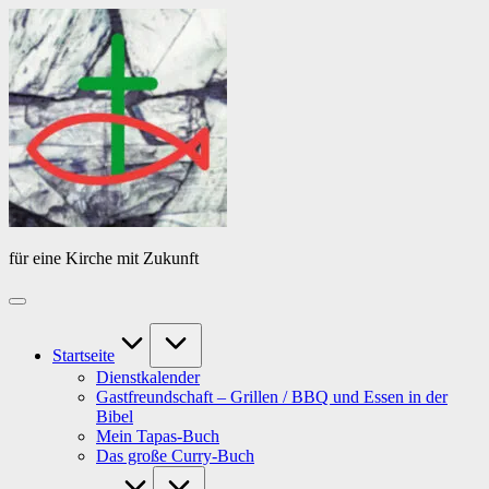
Skip
Das
to
Tagebuch
content
von
PfarrerB
für eine Kirche mit Zukunft
Startseite
Dienstkalender
Gastfreundschaft – Grillen / BBQ und Essen in der
Bibel
Mein Tapas-Buch
Das große Curry-Buch