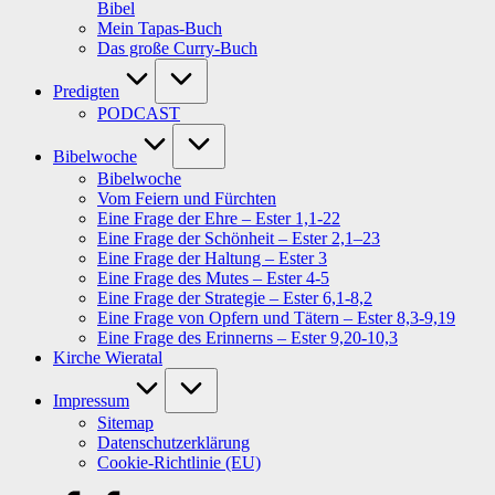
Bibel
Mein Tapas-Buch
Das große Curry-Buch
Predigten
PODCAST
Bibelwoche
Bibelwoche
Vom Feiern und Fürchten
Eine Frage der Ehre – Ester 1,1-22
Eine Frage der Schönheit – Ester 2,1–23
Eine Frage der Haltung – Ester 3
Eine Frage des Mutes – Ester 4-5
Eine Frage der Strategie – Ester 6,1-8,2
Eine Frage von Opfern und Tätern – Ester 8,3-9,19
Eine Frage des Erinnerns – Ester 9,20-10,3
Kirche Wieratal
Impressum
Sitemap
Datenschutzerklärung
Cookie-Richtlinie (EU)