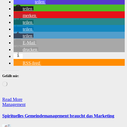
teilen
teilen
merken
teilen
teilen
teilen
E-Mail
drucken
RSS-feed
Gefällt mir:
Wird
geladen …
Read More
Posted
Management
in
Spirituelles Gemeindemanagement braucht das Marketing
Posted