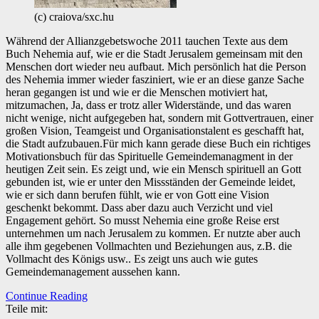
(c) craiova/sxc.hu
Während der Allianzgebetswoche 2011 tauchen Texte aus dem
Buch Nehemia auf, wie er die Stadt Jerusalem gemeinsam mit den
Menschen dort wieder neu aufbaut. Mich persönlich hat die Person
des Nehemia immer wieder fasziniert, wie er an diese ganze Sache
heran gegangen ist und wie er die Menschen motiviert hat,
mitzumachen, Ja, dass er trotz aller Widerstände, und das waren
nicht wenige, nicht aufgegeben hat, sondern mit Gottvertrauen, einer
großen Vision, Teamgeist und Organisationstalent es geschafft hat,
die Stadt aufzubauen.Für mich kann gerade diese Buch ein richtiges
Motivationsbuch für das Spirituelle Gemeindemanagment in der
heutigen Zeit sein. Es zeigt und, wie ein Mensch spirituell an Gott
gebunden ist, wie er unter den Missständen der Gemeinde leidet,
wie er sich dann berufen fühlt, wie er von Gott eine Vision
geschenkt bekommt. Dass aber dazu auch Verzicht und viel
Engagement gehört. So musst Nehemia eine große Reise erst
unternehmen um nach Jerusalem zu kommen. Er nutzte aber auch
alle ihm gegebenen Vollmachten und Beziehungen aus, z.B. die
Vollmacht des Königs usw.. Es zeigt uns auch wie gutes
Gemeindemanagement aussehen kann.
Continue Reading
Teile mit: