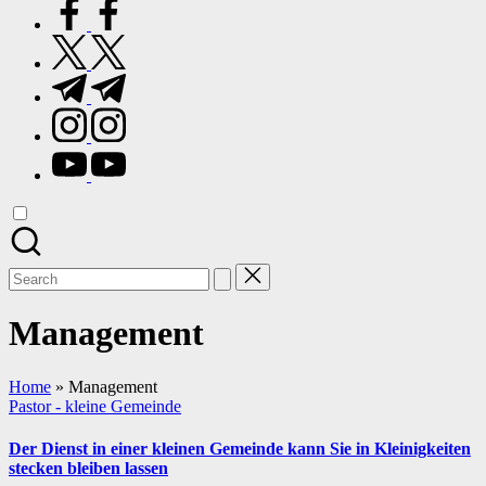
facebook.com
twitter.com
t.me
instagram.com
youtube.com
Search
for:
Management
Home
»
Management
Posted
Pastor - kleine Gemeinde
in
Der Dienst in einer kleinen Gemeinde kann Sie in Kleinigkeiten
stecken bleiben lassen