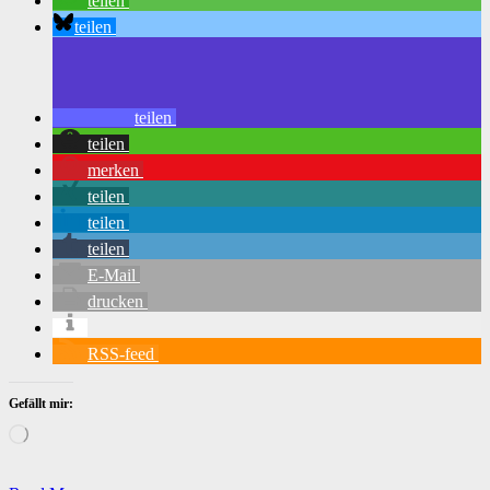
teilen
teilen
teilen
teilen
merken
teilen
teilen
teilen
E-Mail
drucken
RSS-feed
Gefällt mir:
Wird
geladen …