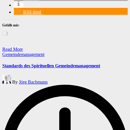
RSS-feed
Gefällt mir:
Wird
geladen …
Read More
Posted
Gemeindemanagement
in
Standards des Spirituellen Gemeindemanagement
Posted
By
Jörg Bachmann
by