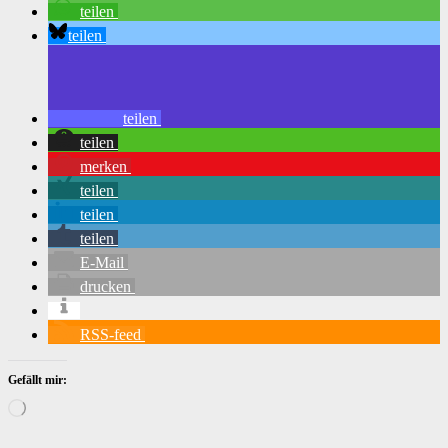
teilen
teilen
teilen
teilen
merken
teilen
teilen
teilen
E-Mail
drucken
RSS-feed
Gefällt mir:
Wird
geladen …