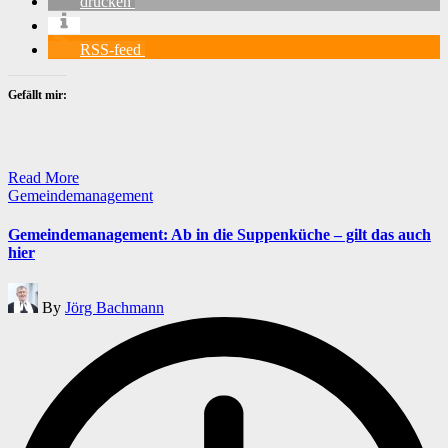
drucken
RSS-feed
Gefällt mir:
Read More
Posted
Gemeindemanagement
in
Gemeindemanagement: Ab in die Suppenküche – gilt das auch
hier
Posted
By
Jörg Bachmann
by