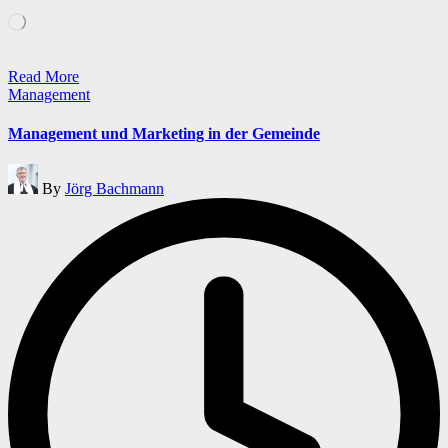
Wird
geladen …
Read More
Posted
Management
in
Management und Marketing in der Gemeinde
Posted
By
Jörg Bachmann
by