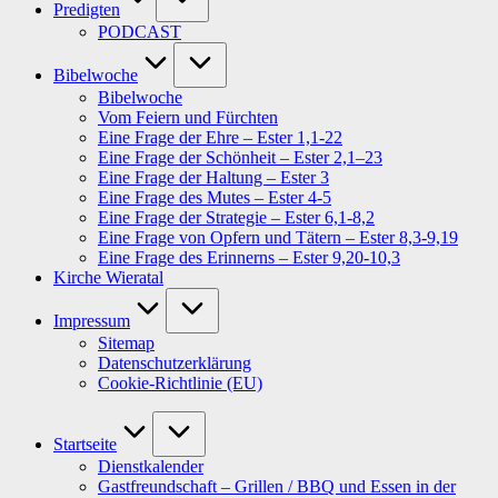
Predigten
PODCAST
Bibelwoche
Bibelwoche
Vom Feiern und Fürchten
Eine Frage der Ehre – Ester 1,1-22
Eine Frage der Schönheit – Ester 2,1–23
Eine Frage der Haltung – Ester 3
Eine Frage des Mutes – Ester 4-5
Eine Frage der Strategie – Ester 6,1-8,2
Eine Frage von Opfern und Tätern – Ester 8,3-9,19
Eine Frage des Erinnerns – Ester 9,20-10,3
Kirche Wieratal
Impressum
Sitemap
Datenschutzerklärung
Cookie-Richtlinie (EU)
Startseite
Dienstkalender
Gastfreundschaft – Grillen / BBQ und Essen in der