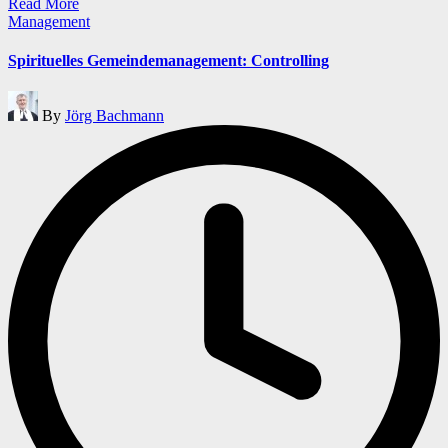
Read More
Posted
Management
in
Spirituelles Gemeindemanagement: Controlling
Posted
By
Jörg Bachmann
by