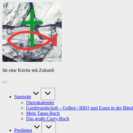
Skip
Das
to
Tagebuch
content
von
PfarrerB
für eine Kirche mit Zukunft
Startseite
Dienstkalender
Gastfreundschaft – Grillen / BBQ und Essen in der Bibel
Mein Tapas-Buch
Das große Curry-Buch
Predigten