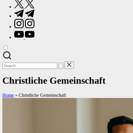
twitter.com
t.me
instagram.com
youtube.com
Search
for:
Christliche Gemeinschaft
Home
»
Christliche Gemeinschaft