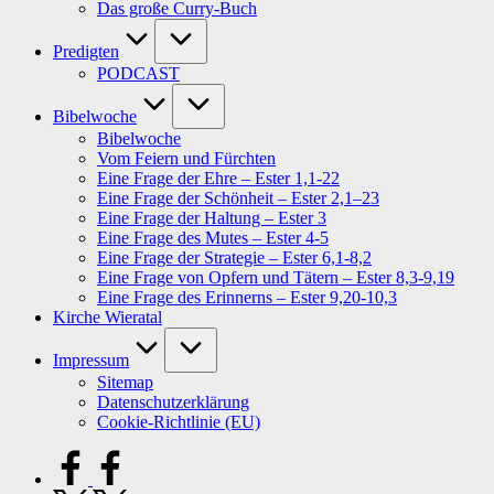
Das große Curry-Buch
Predigten
PODCAST
Bibelwoche
Bibelwoche
Vom Feiern und Fürchten
Eine Frage der Ehre – Ester 1,1-22
Eine Frage der Schönheit – Ester 2,1–23
Eine Frage der Haltung – Ester 3
Eine Frage des Mutes – Ester 4-5
Eine Frage der Strategie – Ester 6,1-8,2
Eine Frage von Opfern und Tätern – Ester 8,3-9,19
Eine Frage des Erinnerns – Ester 9,20-10,3
Kirche Wieratal
Impressum
Sitemap
Datenschutzerklärung
Cookie-Richtlinie (EU)
facebook.com