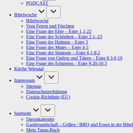
PODCAST
Bibelwoche
Bibelwoche
Vom Feiern und Fürchten
Eine Frage der Ehre – Ester 1,1-22
Eine Frage der Schönheit – Ester 2,1–23
Eine Frage der Haltung – Ester 3
Eine Frage des Mutes – Ester 4-5
Eine Frage der Strategie – Ester 6,1-8,2
Eine Frage von Opfern und Tätern – Ester 8,3-9,19
Eine Frage des Erinnerns – Ester 9,20-10,3
Kirche Wieratal
Impressum
Sitemap
Datenschutzerklärung
Cookie-Richtlinie (EU)
Startseite
Dienstkalender
Gastfreundschaft – Grillen / BBQ und Essen in der Bibel
Mein Tapas-Buch