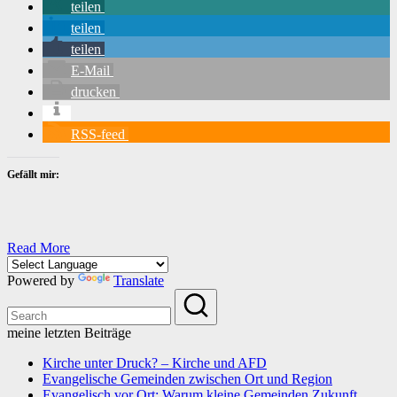
teilen
teilen
teilen
E-Mail
drucken
RSS-feed
Gefällt mir:
Read More
Powered by
Translate
meine letzten Beiträge
Kirche unter Druck? – Kirche und AFD
Evangelische Gemeinden zwischen Ort und Region
Evangelisch vor Ort: Warum kleine Gemeinden Zukunft