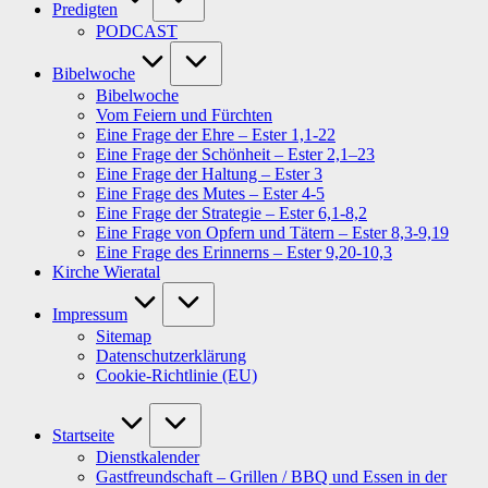
Predigten
PODCAST
Bibelwoche
Bibelwoche
Vom Feiern und Fürchten
Eine Frage der Ehre – Ester 1,1-22
Eine Frage der Schönheit – Ester 2,1–23
Eine Frage der Haltung – Ester 3
Eine Frage des Mutes – Ester 4-5
Eine Frage der Strategie – Ester 6,1-8,2
Eine Frage von Opfern und Tätern – Ester 8,3-9,19
Eine Frage des Erinnerns – Ester 9,20-10,3
Kirche Wieratal
Impressum
Sitemap
Datenschutzerklärung
Cookie-Richtlinie (EU)
Startseite
Dienstkalender
Gastfreundschaft – Grillen / BBQ und Essen in der