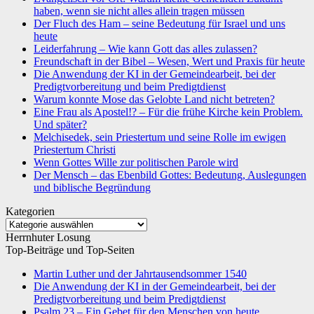
haben, wenn sie nicht alles allein tragen müssen
Der Fluch des Ham – seine Bedeutung für Israel und uns
heute
Leiderfahrung – Wie kann Gott das alles zulassen?
Freundschaft in der Bibel – Wesen, Wert und Praxis für heute
Die Anwendung der KI in der Gemeindearbeit, bei der
Predigtvorbereitung und beim Predigtdienst
Warum konnte Mose das Gelobte Land nicht betreten?
Eine Frau als Apostel!? – Für die frühe Kirche kein Problem.
Und später?
Melchisedek, sein Priestertum und seine Rolle im ewigen
Priestertum Christi
Wenn Gottes Wille zur politischen Parole wird
Der Mensch – das Ebenbild Gottes: Bedeutung, Auslegungen
und biblische Begründung
Kategorien
Kategorien
Herrnhuter Losung
Top-Beiträge und Top-Seiten
Martin Luther und der Jahrtausendsommer 1540
Die Anwendung der KI in der Gemeindearbeit, bei der
Predigtvorbereitung und beim Predigtdienst
Psalm 23 – Ein Gebet für den Menschen von heute