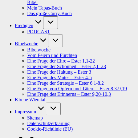
Bibel
Mein Tapas-Buch
Das große Curry-Buch
Predigten
PODCAST
Bibelwoche
Bibelwoche
Vom Feiern und Fürchten
Eine Frage der Ehre – Ester 1,1-22
Eine Frage der Schönheit – Ester 2,1–23
Eine Frage der Haltung – Ester 3
Eine Frage des Mutes – Ester 4-5
Eine Frage der Strategie – Ester 6,1-8,2
Eine Frage von Opfern und Tätern – Ester 8,3-9,19
Eine Frage des Erinnerns – Ester 9,20-10,3
Kirche Wieratal
Impressum
Sitemap
Datenschutzerklärung
Cookie-Richtlinie (EU)