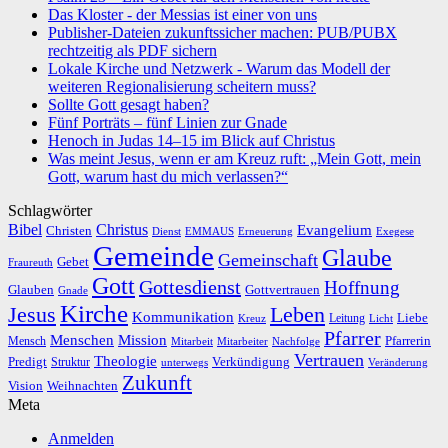
Das Kloster - der Messias ist einer von uns
Publisher-Dateien zukunftssicher machen: PUB/PUBX
rechtzeitig als PDF sichern
Lokale Kirche und Netzwerk - Warum das Modell der
weiteren Regionalisierung scheitern muss?
Sollte Gott gesagt haben?
Fünf Porträts – fünf Linien zur Gnade
Henoch in Judas 14–15 im Blick auf Christus
Was meint Jesus, wenn er am Kreuz ruft: „Mein Gott, mein
Gott, warum hast du mich verlassen?“
Schlagwörter
Bibel
Christus
Evangelium
Christen
Dienst
EMMAUS
Erneuerung
Exegese
Gemeinde
Glaube
Gemeinschaft
Gebet
Fraureuth
Gott
Gottesdienst
Hoffnung
Gottvertrauen
Glauben
Gnade
Kirche
Leben
Jesus
Kommunikation
Liebe
Leitung
Kreuz
Licht
Pfarrer
Menschen
Mission
Pfarrerin
Mensch
Mitarbeit
Mitarbeiter
Nachfolge
Vertrauen
Theologie
Predigt
Verkündigung
Struktur
Veränderung
unterwegs
Zukunft
Vision
Weihnachten
Meta
Anmelden