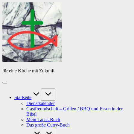
Skip
Das
to
Tagebuch
content
von
PfarrerB
für eine Kirche mit Zukunft
Startseite
Dienstkalender
Gastfreundschaft – Grillen / BBQ und Essen in der
Bibel
Mein Tapas-Buch
Das große Curry-Buch