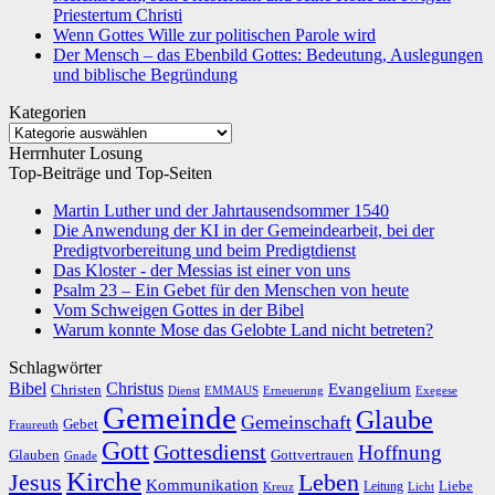
Priestertum Christi
Wenn Gottes Wille zur politischen Parole wird
Der Mensch – das Ebenbild Gottes: Bedeutung, Auslegungen
und biblische Begründung
Kategorien
Kategorien
Herrnhuter Losung
Top-Beiträge und Top-Seiten
Martin Luther und der Jahrtausendsommer 1540
Die Anwendung der KI in der Gemeindearbeit, bei der
Predigtvorbereitung und beim Predigtdienst
Das Kloster - der Messias ist einer von uns
Psalm 23 – Ein Gebet für den Menschen von heute
Vom Schweigen Gottes in der Bibel
Warum konnte Mose das Gelobte Land nicht betreten?
Schlagwörter
Bibel
Christus
Evangelium
Christen
Dienst
EMMAUS
Erneuerung
Exegese
Gemeinde
Glaube
Gemeinschaft
Gebet
Fraureuth
Gott
Gottesdienst
Hoffnung
Gottvertrauen
Glauben
Gnade
Kirche
Leben
Jesus
Kommunikation
Liebe
Leitung
Kreuz
Licht