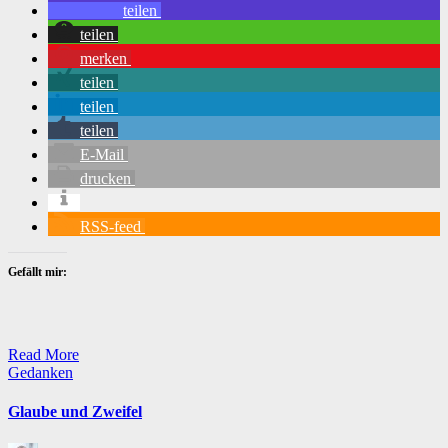
teilen
teilen
merken
teilen
teilen
teilen
E-Mail
drucken
RSS-feed
Gefällt mir:
Read More
Posted
Gedanken
in
Glaube und Zweifel