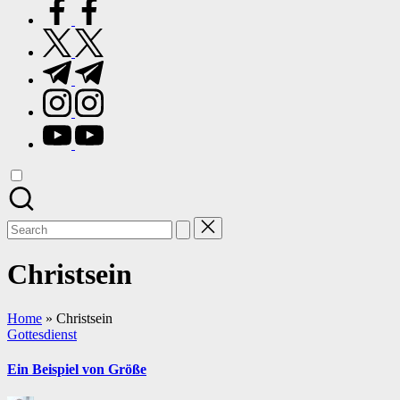
facebook.com
twitter.com
t.me
instagram.com
youtube.com
Search
for:
Christsein
Home
»
Christsein
Posted
Gottesdienst
in
Ein Beispiel von Größe