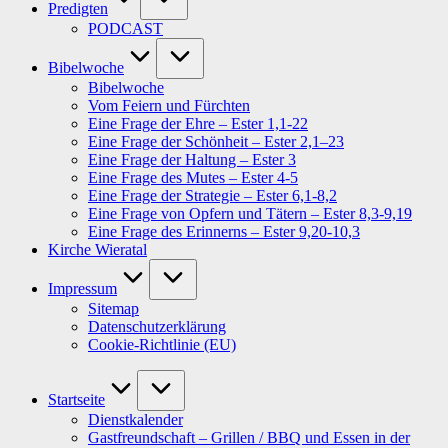
Predigten
PODCAST
Bibelwoche
Bibelwoche
Vom Feiern und Fürchten
Eine Frage der Ehre – Ester 1,1-22
Eine Frage der Schönheit – Ester 2,1–23
Eine Frage der Haltung – Ester 3
Eine Frage des Mutes – Ester 4-5
Eine Frage der Strategie – Ester 6,1-8,2
Eine Frage von Opfern und Tätern – Ester 8,3-9,19
Eine Frage des Erinnerns – Ester 9,20-10,3
Kirche Wieratal
Impressum
Sitemap
Datenschutzerklärung
Cookie-Richtlinie (EU)
Startseite
Dienstkalender
Gastfreundschaft – Grillen / BBQ und Essen in der