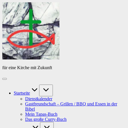
Skip
Das
to
Tagebuch
content
von
PfarrerB
für eine Kirche mit Zukunft
Startseite
Dienstkalender
Gastfreundschaft – Grillen / BBQ und Essen in der
Bibel
Mein Tapas-Buch
Das große Curry-Buch