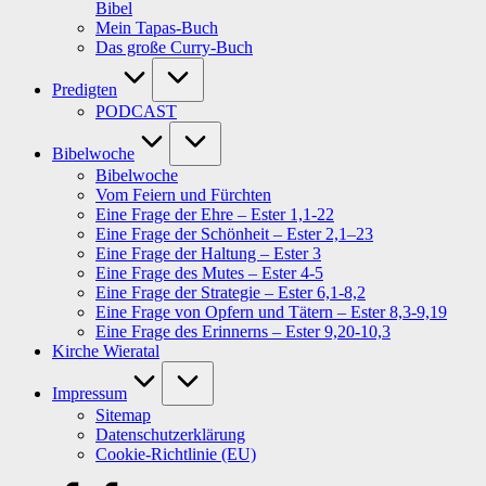
Bibel
Mein Tapas-Buch
Das große Curry-Buch
Predigten
PODCAST
Bibelwoche
Bibelwoche
Vom Feiern und Fürchten
Eine Frage der Ehre – Ester 1,1-22
Eine Frage der Schönheit – Ester 2,1–23
Eine Frage der Haltung – Ester 3
Eine Frage des Mutes – Ester 4-5
Eine Frage der Strategie – Ester 6,1-8,2
Eine Frage von Opfern und Tätern – Ester 8,3-9,19
Eine Frage des Erinnerns – Ester 9,20-10,3
Kirche Wieratal
Impressum
Sitemap
Datenschutzerklärung
Cookie-Richtlinie (EU)