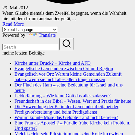
29. Mai 2012
Wenn Glaube niemals dem Zweifel begegnet, wenn die Wahrheit
nie mit dem Irrtum aneinander gerät,…
Read More
Powered by
Translate
meine letzten Beiträge
Kirche unter Druck? – Kirche und AFD
Evangelische Gemeinden zwischen Ort und Region
Evangelisch vor Ort: Warum kleine Gemeinden Zukunft
haben, wenn sie nicht alles allein tragen müssen
Der Fluch des Ham – seine Bedeutung für Israel und uns
heute
Leiderfahrung – Wie kann Gott das alles zulassen?
Freundschaft in der Bibel – Wesen, Wert und Praxis für heute
Die Anwendung der KI in der Gemeindearbeit, bei der
Predigtvorbereitung und beim Predigtdienst
Warum konnte Mose das Gelobte Land nicht betreten?
Eine Frau als Apostel!? – Für die frühe Kirche kein Problem.
Und später?
Melchisedek, sein Priestertum und seine Rolle im ewigen