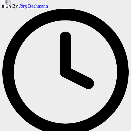
Posted
By
Jörg Bachmann
by