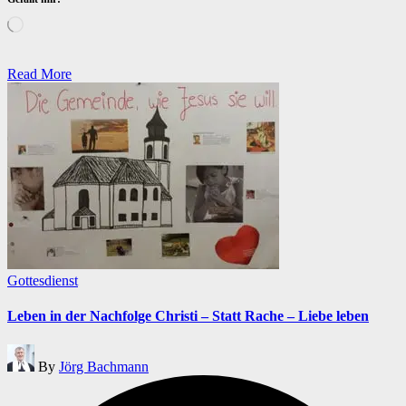
Wird
geladen …
Read More
Posted
Gottesdienst
in
Leben in der Nachfolge Christi – Statt Rache – Liebe leben
Posted
By
Jörg Bachmann
by