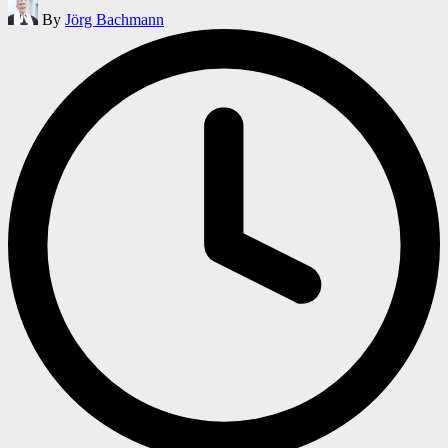
Posted
By
Jörg Bachmann
by