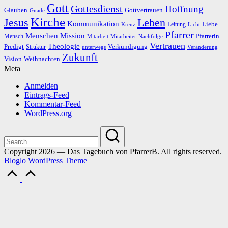
Gott
Gottesdienst
Hoffnung
Gottvertrauen
Glauben
Gnade
Kirche
Leben
Jesus
Kommunikation
Liebe
Leitung
Kreuz
Licht
Pfarrer
Menschen
Mission
Pfarrerin
Mensch
Mitarbeit
Mitarbeiter
Nachfolge
Vertrauen
Theologie
Predigt
Verkündigung
Struktur
Veränderung
unterwegs
Zukunft
Vision
Weihnachten
Meta
Anmelden
Eintrags-Feed
Kommentar-Feed
WordPress.org
Copyright 2026 — Das Tagebuch von PfarrerB. All rights reserved.
Bloglo WordPress Theme
Scroll
to
Top