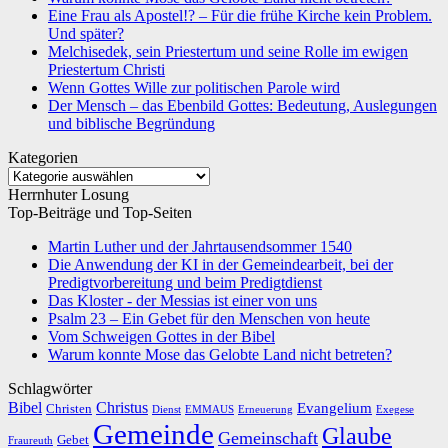
Eine Frau als Apostel!? – Für die frühe Kirche kein Problem.
Und später?
Melchisedek, sein Priestertum und seine Rolle im ewigen
Priestertum Christi
Wenn Gottes Wille zur politischen Parole wird
Der Mensch – das Ebenbild Gottes: Bedeutung, Auslegungen
und biblische Begründung
Kategorien
Kategorien
Herrnhuter Losung
Top-Beiträge und Top-Seiten
Martin Luther und der Jahrtausendsommer 1540
Die Anwendung der KI in der Gemeindearbeit, bei der
Predigtvorbereitung und beim Predigtdienst
Das Kloster - der Messias ist einer von uns
Psalm 23 – Ein Gebet für den Menschen von heute
Vom Schweigen Gottes in der Bibel
Warum konnte Mose das Gelobte Land nicht betreten?
Schlagwörter
Bibel
Christus
Evangelium
Christen
Dienst
EMMAUS
Erneuerung
Exegese
Gemeinde
Glaube
Gemeinschaft
Gebet
Fraureuth