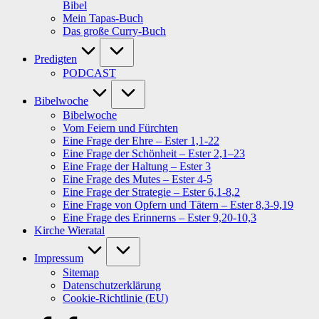
Bibel
Mein Tapas-Buch
Das große Curry-Buch
Predigten
PODCAST
Bibelwoche
Bibelwoche
Vom Feiern und Fürchten
Eine Frage der Ehre – Ester 1,1-22
Eine Frage der Schönheit – Ester 2,1–23
Eine Frage der Haltung – Ester 3
Eine Frage des Mutes – Ester 4-5
Eine Frage der Strategie – Ester 6,1-8,2
Eine Frage von Opfern und Tätern – Ester 8,3-9,19
Eine Frage des Erinnerns – Ester 9,20-10,3
Kirche Wieratal
Impressum
Sitemap
Datenschutzerklärung
Cookie-Richtlinie (EU)