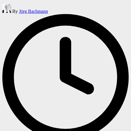
Posted
By
Jörg Bachmann
by