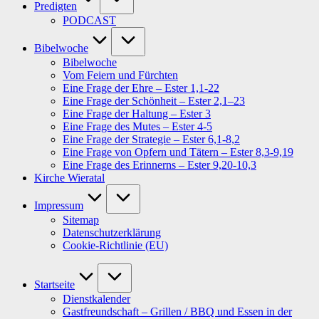
Predigten
PODCAST
Bibelwoche
Bibelwoche
Vom Feiern und Fürchten
Eine Frage der Ehre – Ester 1,1-22
Eine Frage der Schönheit – Ester 2,1–23
Eine Frage der Haltung – Ester 3
Eine Frage des Mutes – Ester 4-5
Eine Frage der Strategie – Ester 6,1-8,2
Eine Frage von Opfern und Tätern – Ester 8,3-9,19
Eine Frage des Erinnerns – Ester 9,20-10,3
Kirche Wieratal
Impressum
Sitemap
Datenschutzerklärung
Cookie-Richtlinie (EU)
Startseite
Dienstkalender
Gastfreundschaft – Grillen / BBQ und Essen in der