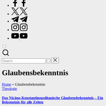
facebook.com
twitter.com
t.me
instagram.com
youtube.com
Search
for:
Glaubensbekenntnis
Home
»
Glaubensbekenntnis
Posted
Theologie
in
Das Nicäno-Konstantinopolitanische Glaubensbekenntnis – Ein
Bekenntnis für alle Zeiten