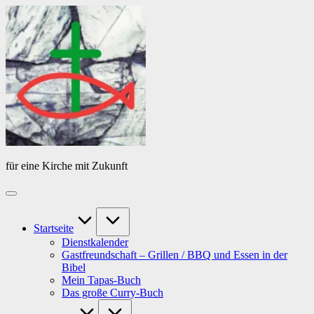
Skip
Das
to
Tagebuch
content
von
PfarrerB
für eine Kirche mit Zukunft
Startseite
Dienstkalender
Gastfreundschaft – Grillen / BBQ und Essen in der
Bibel
Mein Tapas-Buch
Das große Curry-Buch