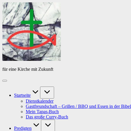
Skip
Das
to
Tagebuch
content
von
PfarrerB
für eine Kirche mit Zukunft
Startseite
Dienstkalender
Gastfreundschaft – Grillen / BBQ und Essen in der Bibel
Mein Tapas-Buch
Das große Curry-Buch
Predigten