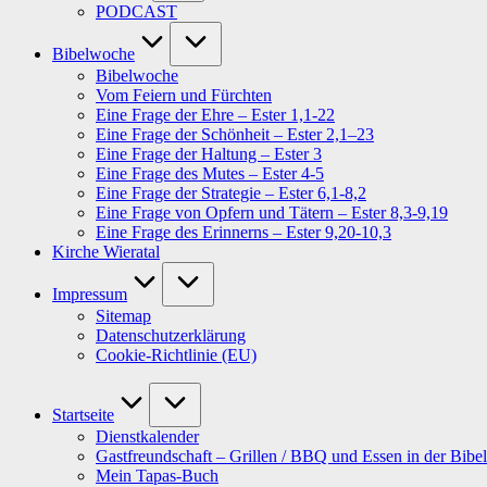
PODCAST
Bibelwoche
Bibelwoche
Vom Feiern und Fürchten
Eine Frage der Ehre – Ester 1,1-22
Eine Frage der Schönheit – Ester 2,1–23
Eine Frage der Haltung – Ester 3
Eine Frage des Mutes – Ester 4-5
Eine Frage der Strategie – Ester 6,1-8,2
Eine Frage von Opfern und Tätern – Ester 8,3-9,19
Eine Frage des Erinnerns – Ester 9,20-10,3
Kirche Wieratal
Impressum
Sitemap
Datenschutzerklärung
Cookie-Richtlinie (EU)
Startseite
Dienstkalender
Gastfreundschaft – Grillen / BBQ und Essen in der Bibel
Mein Tapas-Buch