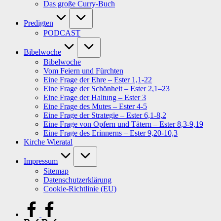
Das große Curry-Buch
Predigten
PODCAST
Bibelwoche
Bibelwoche
Vom Feiern und Fürchten
Eine Frage der Ehre – Ester 1,1-22
Eine Frage der Schönheit – Ester 2,1–23
Eine Frage der Haltung – Ester 3
Eine Frage des Mutes – Ester 4-5
Eine Frage der Strategie – Ester 6,1-8,2
Eine Frage von Opfern und Tätern – Ester 8,3-9,19
Eine Frage des Erinnerns – Ester 9,20-10,3
Kirche Wieratal
Impressum
Sitemap
Datenschutzerklärung
Cookie-Richtlinie (EU)
facebook.com