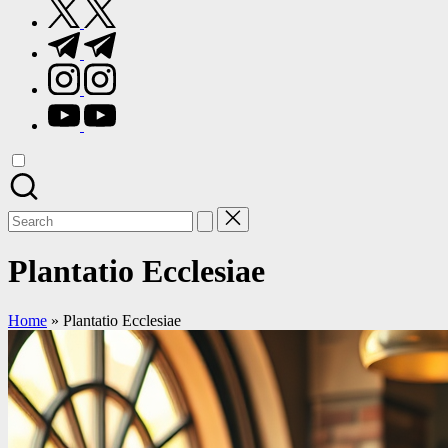
twitter.com
t.me
instagram.com
youtube.com
Search
for:
Plantatio Ecclesiae
Home
»
Plantatio Ecclesiae