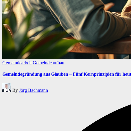
Posted
Gemeindearbeit
Gemeindeaufbau
in
Gemeindegründung aus Glauben – Fünf Kernprinzipien für heu
Posted
By
Jörg Bachmann
by