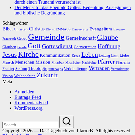
durch einen Tsunami verursacht ist
Der Mensch - das Ebenbild Gottes: Bedeutung, Auslegungen
und biblische Begründung
Schlagwörter
Bibel
Christus
Evangelium
Christen
Dienst
EMMAUS
Erneuerung
Exegese
Gemeinde
Glaube
Gemeinschaft
Gebet
Fraureuth
Gott
Gottesdienst
Hoffnung
Gottvertrauen
Glauben
Gnade
Kirche
Leben
Jesus
Kommunikation
Liebe
Leitung
Kreuz
Licht
Pfarrer
Menschen
Mission
Pfarrerin
Mensch
Mitarbeit
Mitarbeiter
Nachfolge
Vertrauen
Theologie
Predigt
Verkündigung
Struktur
Veränderung
unterwegs
Zukunft
Vision
Weihnachten
Meta
Anmelden
Eintrags-Feed
Kommentar-Feed
WordPress.org
Copyright 2026 — Das Tagebuch von PfarrerB. All rights reserved.