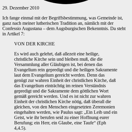
29. Dezember 2010
Ich fange einmal mit der Begriffsbestimmung, was Gemeinde ist,
ganz nach meiner lutherischen Tradition an, nämlich mit der
Confessio Augustana – dem Augsburgischen Bekenntnis. Da steht
in Artikel 7:
VON DER KIRCHE
Es wird auch gelehrt, daß allezeit eine heilige,
christliche Kirche sein und bleiben muß, die die
Versammlung aller Gläubigen ist, bei denen das
Evangelium rein gepredigt und die heiligen Sakramente
laut dem Evangelium gereicht werden. Denn das
genügt zur wahren Einheit der christlichen Kirche, daß
das Evangelium einträchtig im reinen Verständnis
gepredigt und die Sakramente dem göttlichen Wort
gemäß gereicht werden. Und es ist nicht zur wahren
Einheit der christlichen Kirche nötig, daß überall die
gleichen, von den Menschen eingesetzten Zeremonien
eingehalten werden, wie Paulus sagt: „Ein Leib und ein
Geist, wie ihr berufen seid zu einer Hoffnung eurer
Berufung; ein Herr, ein Glaube, eine Taufe“ (Eph
4,4.5).