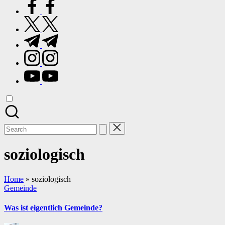
facebook.com
twitter.com
t.me
instagram.com
youtube.com
Search
for:
soziologisch
Home
»
soziologisch
Posted
Gemeinde
in
Was ist eigentlich Gemeinde?