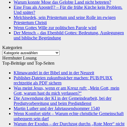
Warum konnte Mose das Gelobte Land nicht betreten?
Eine Frau als Apostel!? – Für die frühe Kirche kein Problem.
Und später?
Melchisedek, sein Priestertum und seine Rolle im ewigen
Priestertum Christi
Wenn Gottes Wille zur politischen Parole wird
Der Mensch – das Ebenbild Gottes: Bedeutung, Auslegungen
und biblische Begründung
Kategorien
Kategorien
Herrnhuter Losung
Top-Beiträge und Top-Seiten
Klimawandel in der Bibel und in der Neuzeit
Publisher-Dateien zukunftssicher machen: PUB/PUBX
rechtzeitig als PDF sichern
Was meint Jesus, wenn er am Kreuz ruft: „Mein Gott, mein
Gott, warum hast du mich verlassen?“
Die Anwendung der KI in der Gemeindearbeit, bei der
Predigtvorbereitung und beim Predigtdienst
Martin Luther und der Jahrtausendsommer 1540
Wenn Komfort stirbt – Warum echte christliche Gemeinschaft
unbequem sein darf
Warum der Exodus – der Durchzug durchs „Rote Meer“ nicht