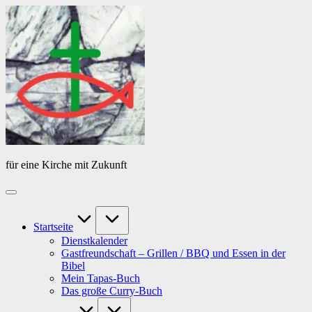
Skip
Das
to
Tagebuch
content
von
PfarrerB
für eine Kirche mit Zukunft
Startseite
Dienstkalender
Gastfreundschaft – Grillen / BBQ und Essen in der
Bibel
Mein Tapas-Buch
Das große Curry-Buch