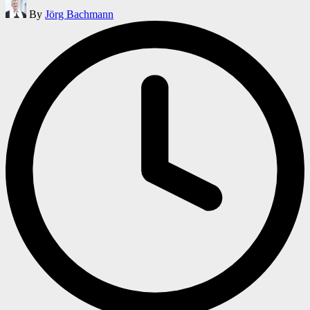
Posted
By
Jörg Bachmann
by