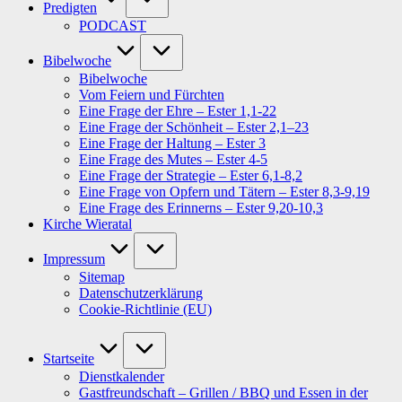
Predigten
PODCAST
Bibelwoche
Bibelwoche
Vom Feiern und Fürchten
Eine Frage der Ehre – Ester 1,1-22
Eine Frage der Schönheit – Ester 2,1–23
Eine Frage der Haltung – Ester 3
Eine Frage des Mutes – Ester 4-5
Eine Frage der Strategie – Ester 6,1-8,2
Eine Frage von Opfern und Tätern – Ester 8,3-9,19
Eine Frage des Erinnerns – Ester 9,20-10,3
Kirche Wieratal
Impressum
Sitemap
Datenschutzerklärung
Cookie-Richtlinie (EU)
Startseite
Dienstkalender
Gastfreundschaft – Grillen / BBQ und Essen in der