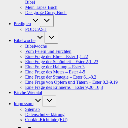
Bibel
Mein Tapas-Buch
Das große Curry-Buch
Predigten
PODCAST
Bibelwoche
Bibelwoche
Vom Feiern und Fürchten
Eine Frage der Ehre – Ester 1,1-22
Eine Frage der Schönheit – Ester 2,1–23
Eine Frage der Haltung – Ester 3
Eine Frage des Mutes – Ester 4-5
Eine Frage der Strategie – Ester 6,1-8,2
Eine Frage von Opfern und Tätern – Ester 8,3-9,19
Eine Frage des Erinnerns – Ester 9,20-10,3
Kirche Wieratal
Impressum
Sitemap
Datenschutzerklärung
Cookie-Richtlinie (EU)