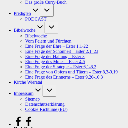
Das große Curry-Buch
Predigten
PODCAST
Bibelwoche
Bibelwoche
Vom Feiern und Fürchten
Eine Frage der Ehre – Ester 1,1-22
Eine Frage der Schönheit – Ester 2,1–23
Eine Frage der Haltung – Ester 3
Eine Frage des Mutes – Ester 4-5
Eine Frage der Strategie – Ester 6,1-8,2
Eine Frage von Opfern und Tätern – Ester 8,3-9,19
Eine Frage des Erinnerns – Ester 9,20-10,3
Kirche Wieratal
Impressum
Sitemap
Datenschutzerklärung
Cookie-Richtlinie (EU)
facebook.com