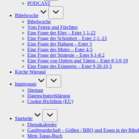
PODCAST
Bibelwoche
Bibelwoche
Vom Feiern und Fürchten
Eine Frage der Ehre – Ester 1,1-22
Eine Frage der Schönheit – Ester 2,1–23
Eine Frage der Haltung – Ester 3
Eine Frage des Mutes – Ester 4-5
Eine Frage der Strategie – Ester 6,1-8,2
Eine Frage von Opfern und Tätern – Ester 8,3-9,19
Eine Frage des Erinnerns – Ester 9,20-10,3
Kirche Wieratal
Impressum
Sitemap
Datenschutzerklärung
Cookie-Richtlinie (EU)
Startseite
Dienstkalender
Gastfreundschaft – Grillen / BBQ und Essen in der Bibel
Mein Tapas-Buch