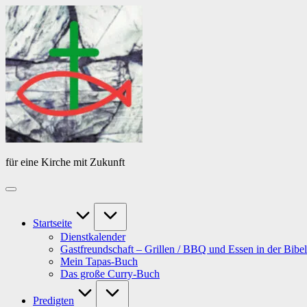
Skip
Das
to
Tagebuch
content
von
PfarrerB
für eine Kirche mit Zukunft
Startseite
Dienstkalender
Gastfreundschaft – Grillen / BBQ und Essen in der Bibel
Mein Tapas-Buch
Das große Curry-Buch
Predigten