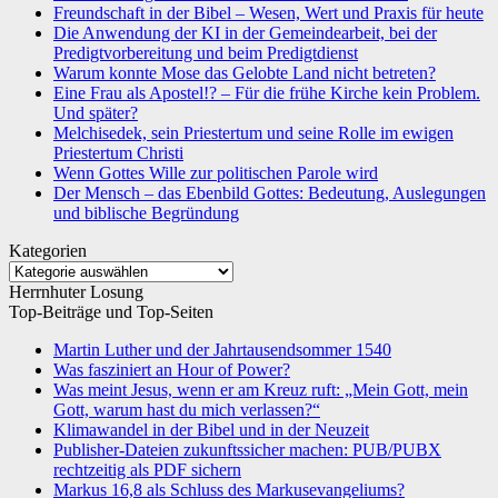
Freundschaft in der Bibel – Wesen, Wert und Praxis für heute
Die Anwendung der KI in der Gemeindearbeit, bei der
Predigtvorbereitung und beim Predigtdienst
Warum konnte Mose das Gelobte Land nicht betreten?
Eine Frau als Apostel!? – Für die frühe Kirche kein Problem.
Und später?
Melchisedek, sein Priestertum und seine Rolle im ewigen
Priestertum Christi
Wenn Gottes Wille zur politischen Parole wird
Der Mensch – das Ebenbild Gottes: Bedeutung, Auslegungen
und biblische Begründung
Kategorien
Kategorien
Herrnhuter Losung
Top-Beiträge und Top-Seiten
Martin Luther und der Jahrtausendsommer 1540
Was fasziniert an Hour of Power?
Was meint Jesus, wenn er am Kreuz ruft: „Mein Gott, mein
Gott, warum hast du mich verlassen?“
Klimawandel in der Bibel und in der Neuzeit
Publisher-Dateien zukunftssicher machen: PUB/PUBX
rechtzeitig als PDF sichern
Markus 16,8 als Schluss des Markusevangeliums?