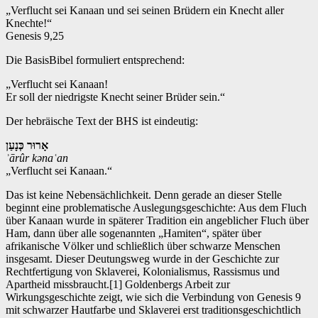
„Verflucht sei Kanaan und sei seinen Brüdern ein Knecht aller
Knechte!“
Genesis 9,25
Die BasisBibel formuliert entsprechend:
„Verflucht sei Kanaan!
Er soll der niedrigste Knecht seiner Brüder sein.“
Der hebräische Text der BHS ist eindeutig:
אָרוּר
כְּנָעַן
ʾ
ārûr kəna
ʿan
„Verflucht sei Kanaan.“
Das ist keine Nebensächlichkeit. Denn gerade an dieser Stelle
beginnt eine problematische Auslegungsgeschichte: Aus dem Fluch
über Kanaan wurde in späterer Tradition ein angeblicher Fluch über
Ham, dann über alle sogenannten „Hamiten“, später über
afrikanische Völker und schließlich über schwarze Menschen
insgesamt. Dieser Deutungsweg wurde in der Geschichte zur
Rechtfertigung von Sklaverei, Kolonialismus, Rassismus und
Apartheid missbraucht.[1] Goldenbergs Arbeit zur
Wirkungsgeschichte zeigt, wie sich die Verbindung von Genesis 9
mit schwarzer Hautfarbe und Sklaverei erst traditionsgeschichtlich