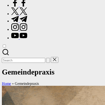
facebook.com
twitter.com
t.me
instagram.com
youtube.com
Search
for:
Gemeindepraxis
Home
»
Gemeindepraxis