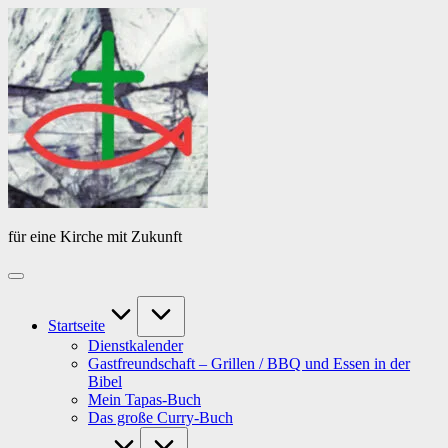
Skip
Das
to
Tagebuch
content
von
PfarrerB
für eine Kirche mit Zukunft
Startseite
Dienstkalender
Gastfreundschaft – Grillen / BBQ und Essen in der
Bibel
Mein Tapas-Buch
Das große Curry-Buch