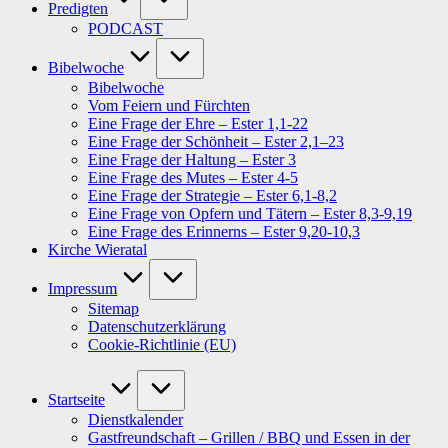
Predigten
PODCAST
Bibelwoche
Bibelwoche
Vom Feiern und Fürchten
Eine Frage der Ehre – Ester 1,1-22
Eine Frage der Schönheit – Ester 2,1–23
Eine Frage der Haltung – Ester 3
Eine Frage des Mutes – Ester 4-5
Eine Frage der Strategie – Ester 6,1-8,2
Eine Frage von Opfern und Tätern – Ester 8,3-9,19
Eine Frage des Erinnerns – Ester 9,20-10,3
Kirche Wieratal
Impressum
Sitemap
Datenschutzerklärung
Cookie-Richtlinie (EU)
Startseite
Dienstkalender
Gastfreundschaft – Grillen / BBQ und Essen in der