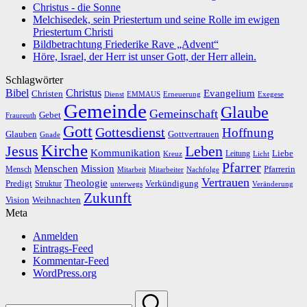
Christus - die Sonne
Melchisedek, sein Priestertum und seine Rolle im ewigen
Priestertum Christi
Bildbetrachtung Friederike Rave „Advent“
Höre, Israel, der Herr ist unser Gott, der Herr allein.
Schlagwörter
Bibel
Christus
Evangelium
Christen
Dienst
EMMAUS
Erneuerung
Exegese
Gemeinde
Glaube
Gemeinschaft
Gebet
Fraureuth
Gott
Gottesdienst
Hoffnung
Gottvertrauen
Glauben
Gnade
Kirche
Leben
Jesus
Kommunikation
Liebe
Leitung
Kreuz
Licht
Pfarrer
Menschen
Mission
Pfarrerin
Mensch
Mitarbeit
Mitarbeiter
Nachfolge
Vertrauen
Theologie
Predigt
Verkündigung
Struktur
Veränderung
unterwegs
Zukunft
Vision
Weihnachten
Meta
Anmelden
Eintrags-Feed
Kommentar-Feed
WordPress.org