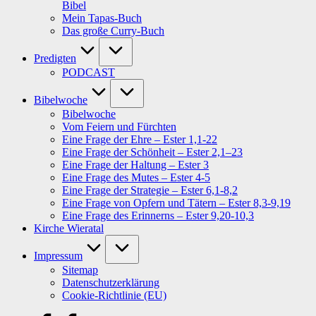
Bibel
Mein Tapas-Buch
Das große Curry-Buch
Predigten
PODCAST
Bibelwoche
Bibelwoche
Vom Feiern und Fürchten
Eine Frage der Ehre – Ester 1,1-22
Eine Frage der Schönheit – Ester 2,1–23
Eine Frage der Haltung – Ester 3
Eine Frage des Mutes – Ester 4-5
Eine Frage der Strategie – Ester 6,1-8,2
Eine Frage von Opfern und Tätern – Ester 8,3-9,19
Eine Frage des Erinnerns – Ester 9,20-10,3
Kirche Wieratal
Impressum
Sitemap
Datenschutzerklärung
Cookie-Richtlinie (EU)