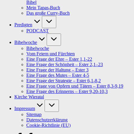
Bibel
Mein Tapas-Buch
Das große Curry-Buch
Predigten
PODCAST
Bibelwoche
Bibelwoche
Vom Feiern und Fürchten
Eine Frage der Ehre – Ester 1,1-22
Eine Frage der Schönheit – Ester 2,1–23
Eine Frage der Haltung – Ester 3
Eine Frage des Mutes – Ester 4-5
Eine Frage der Strategie – Ester 6,1-8,2
Eine Frage von Opfern und Tätern – Ester 8,3-9,19
Eine Frage des Erinnerns – Ester 9,20-10,3
Kirche Wieratal
Impressum
Sitemap
Datenschutzerklärung
Cookie-Richtlinie (EU)