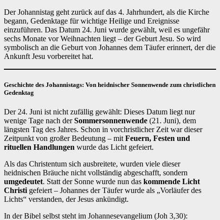
Der Johannistag geht zurück auf das 4. Jahrhundert, als die Kirche
begann, Gedenktage für wichtige Heilige und Ereignisse
einzuführen. Das Datum 24. Juni wurde gewählt, weil es ungefähr
sechs Monate vor Weihnachten liegt – der Geburt Jesu. So wird
symbolisch an die Geburt von Johannes dem Täufer erinnert, der die
Ankunft Jesu vorbereitet hat.
Geschichte des Johannistags: Von heidnischer Sonnenwende zum christlichen
Gedenktag
Der 24. Juni ist nicht zufällig gewählt: Dieses Datum liegt nur
wenige Tage nach der
Sommersonnenwende
(21. Juni), dem
längsten Tag des Jahres. Schon in vorchristlicher Zeit war dieser
Zeitpunkt von großer Bedeutung – mit
Feuern, Festen und
rituellen Handlungen
wurde das Licht gefeiert.
Als das Christentum sich ausbreitete, wurden viele dieser
heidnischen Bräuche nicht vollständig abgeschafft, sondern
umgedeutet
. Statt der Sonne wurde nun das
kommende Licht
Christi
gefeiert – Johannes der Täufer wurde als „Vorläufer des
Lichts“ verstanden, der Jesus ankündigt.
In der Bibel selbst steht im Johannesevangelium (Joh 3,30):