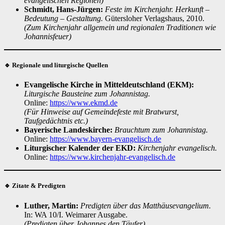
evangelischen Regionen)
Schmidt, Hans-Jürgen:
Feste im Kirchenjahr. Herkunft –
Bedeutung – Gestaltung.
Gütersloher Verlagshaus, 2010.
(Zum Kirchenjahr allgemein und regionalen Traditionen wie
Johannisfeuer)
🔹 Regionale und liturgische Quellen
Evangelische Kirche in Mitteldeutschland (EKM):
Liturgische Bausteine zum Johannistag.
Online:
https://www.ekmd.de
(Für Hinweise auf Gemeindefeste mit Bratwurst,
Taufgedächtnis etc.)
Bayerische Landeskirche:
Brauchtum zum Johannistag.
Online:
https://www.bayern-evangelisch.de
Liturgischer Kalender der EKD:
Kirchenjahr evangelisch.
Online:
https://www.kirchenjahr-evangelisch.de
🔹 Zitate & Predigten
Luther, Martin:
Predigten über das Matthäusevangelium.
In: WA 10/I. Weimarer Ausgabe.
(Predigten über Johannes den Täufer)