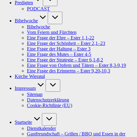
Predigten
PODCAST
Bibelwoche
Bibelwoche
Vom Feiern und Fürchten
Eine Frage der Ehre – Ester 1,1-22
Eine Frage der Schönheit – Ester 2,1–23
Eine Frage der Haltung – Ester 3
Eine Frage des Mutes – Ester 4-5
Eine Frage der Strategie – Ester 6,1-8,2
Eine Frage von Opfern und Tätern – Ester 8,3-9,19
Eine Frage des Erinnerns – Ester 9,20-10,3
Kirche Wieratal
Impressum
Sitemap
Datenschutzerklärung
Cookie-Richtlinie (EU)
Startseite
Dienstkalender
Gastfreundschaft – Grillen / BBQ und Essen in der