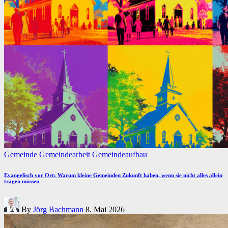
Posted
Gemeinde
Gemeindearbeit
Gemeindeaufbau
in
Evangelisch vor Ort: Warum kleine Gemeinden Zukunft haben, wenn sie nicht alles allein
tragen müssen
Posted
By
Jörg Bachmann
8. Mai 2026
by