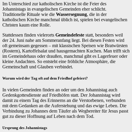
Im Unterschied zur katholischen Kirche ist die Feier des
Johannistags in evangelischen Gemeinden eher schlicht.
Traditionelle Rituale wie die
Wassersegnung
, die in der
katholischen Kirche manchmal üblich ist, spielen bei evangelischen
Christen kaum eine Rolle.
Stattdessen finden vielerorts
Gemeindefeste
statt, besonders weil
der 24. Juni nahe am Sommeranfang liegt. Bei diesen Festen wird
oft gemeinsam gegessen – mit klassischen Speisen wie Bratwürsten
(Rostern), Kartoffelsalat und hausgemachten Kuchen. Man trifft sich
im Gemeindehaus oder draußen, manchmal gibt es Lagerfeuer oder
kleine Andachten. So entsteht eine fröhliche Atmosphäre, die
Gemeinschaft und Glauben verbindet.
Warum wird der Tag oft auf dem Friedhof gefeiert?
In vielen Gemeinden finden an oder um den Johannistag auch
Gedenkgottesdienste auf Friedhöfen statt. Der Johannistag wird
damit zu einem Tag des Erinnerns an die Verstorbenen, verbunden
mit dem Gedanken an die Auferstehung und das ewige Leben. Die
Verbindung zu Johannes dem Täufer als Wegbereiter für Jesus passt
gut zu dieser Hoffnung auf Leben nach dem Tod.
Ursprung des Johannistags