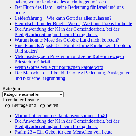
haben, wenn sie nicht alles allein tragen müssen
Der Fluch des Ham – seine Bedeutung für Israel und uns
heute
Leiderfahrung – Wie kann Gott das alles zulassen?
Freundschaft in der Bibel – Wesen, Wert und Praxis für heute
Die Anwendung der KI in der Gemeindearbeit, bei der
Predigtvorbereitung und beim Predigtdienst
Warum konnte Mose das Gelobte Land nicht betreten?
Eine Frau als Apostel!? – Für die frühe Kirche kein Problem.
Und später?
Melchisedek, sein Priestertum und seine Rolle im ewigen
Priestertum Christi
Wenn Gottes Wille zur politischen Parole wird
Der Mensch – das Ebenbild Gottes: Bedeutung, Auslegungen
und biblische Begründung
Kategorien
Kategorien
Herrnhuter Losung
Top-Beiträge und Top-Seiten
Martin Luther und der Jahrtausendsommer 1540
Die Anwendung der KI in der Gemeindearbeit, bei der
Predigtvorbereitung und beim Predigtdienst
Psalm 23 – Ein Gebet für den Menschen von heute