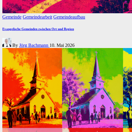
Posted
Gemeinde
Gemeindearbeit
Gemeindeaufbau
in
Evangelische Gemeinden zwischen Ort und Region
Posted
By
Jörg Bachmann
10. Mai 2026
by