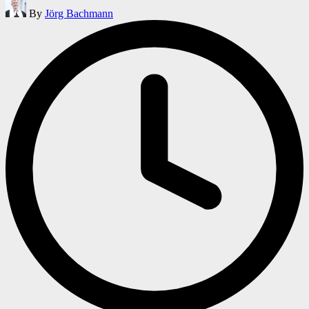
Posted
By
Jörg Bachmann
by