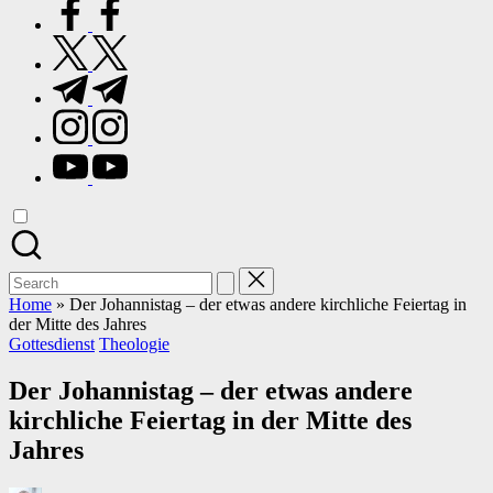
facebook.com
twitter.com
t.me
instagram.com
youtube.com
Search
for:
Home
»
Der Johannistag – der etwas andere kirchliche Feiertag in
der Mitte des Jahres
Posted
Gottesdienst
Theologie
in
Der Johannistag – der etwas andere
kirchliche Feiertag in der Mitte des
Jahres