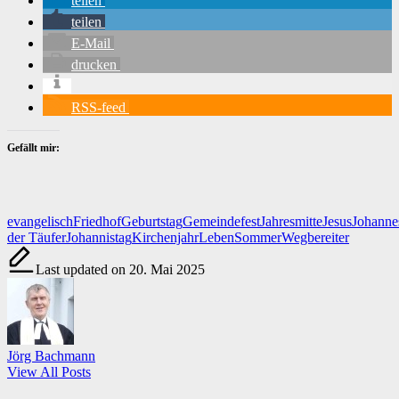
teilen
teilen
E-Mail
drucken
RSS-feed
Gefällt mir:
Tags:
evangelisch
Friedhof
Geburtstag
Gemeindefest
Jahresmitte
Jesus
Johanne
der Täufer
Johannistag
Kirchenjahr
Leben
Sommer
Wegbereiter
Last updated on 20. Mai 2025
Jörg Bachmann
View All Posts