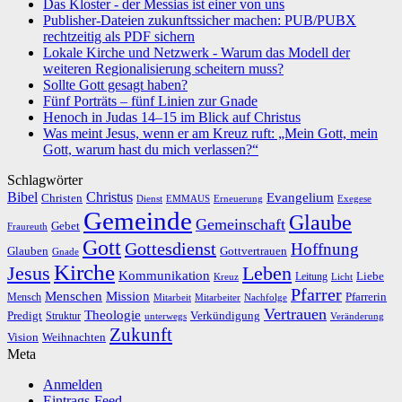
Das Kloster - der Messias ist einer von uns
Publisher-Dateien zukunftssicher machen: PUB/PUBX
rechtzeitig als PDF sichern
Lokale Kirche und Netzwerk - Warum das Modell der
weiteren Regionalisierung scheitern muss?
Sollte Gott gesagt haben?
Fünf Porträts – fünf Linien zur Gnade
Henoch in Judas 14–15 im Blick auf Christus
Was meint Jesus, wenn er am Kreuz ruft: „Mein Gott, mein
Gott, warum hast du mich verlassen?“
Schlagwörter
Bibel
Christus
Evangelium
Christen
Dienst
EMMAUS
Erneuerung
Exegese
Gemeinde
Glaube
Gemeinschaft
Gebet
Fraureuth
Gott
Gottesdienst
Hoffnung
Gottvertrauen
Glauben
Gnade
Kirche
Leben
Jesus
Kommunikation
Liebe
Leitung
Kreuz
Licht
Pfarrer
Menschen
Mission
Pfarrerin
Mensch
Mitarbeit
Mitarbeiter
Nachfolge
Vertrauen
Theologie
Predigt
Verkündigung
Struktur
Veränderung
unterwegs
Zukunft
Vision
Weihnachten
Meta
Anmelden
Eintrags-Feed