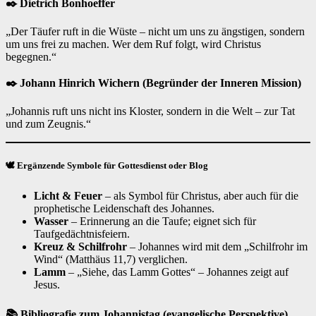
✒️ Dietrich Bonhoeffer
„Der Täufer ruft in die Wüste – nicht um uns zu ängstigen, sondern
um uns frei zu machen. Wer dem Ruf folgt, wird Christus
begegnen.“
✒️ Johann Hinrich Wichern (Begründer der Inneren Mission)
„Johannis ruft uns nicht ins Kloster, sondern in die Welt – zur Tat
und zum Zeugnis.“
🕊️ Ergänzende Symbole für Gottesdienst oder Blog
Licht & Feuer
– als Symbol für Christus, aber auch für die
prophetische Leidenschaft des Johannes.
Wasser
– Erinnerung an die Taufe; eignet sich für
Taufgedächtnisfeiern.
Kreuz & Schilfrohr
– Johannes wird mit dem „Schilfrohr im
Wind“ (Matthäus 11,7) verglichen.
Lamm
– „Siehe, das Lamm Gottes“ – Johannes zeigt auf
Jesus.
📚 Bibliografie zum Johannistag (evangelische Perspektive)