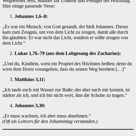
Wegbereiter Jesu, Mahner zur Umkehr und Prediger der Hoffnung.
Hier einige passende Verse:
Johannes 1,6–8:
„Es war ein Mensch, von Gott gesandt, der hieß Johannes. Dieser
kam zum Zeugnis, um von dem Licht zu zeugen, damit alle durch
ihn glaubten. Er war nicht das Licht, sondern er sollte zeugen von
dem Licht.“
Lukas 1,76–79 (aus dem Lobgesang des Zacharias):
„Und du, Kindlein, wirst ein Prophet des Höchsten heißen; denn du
wirst dem Herrn vorangehen, dass du seinen Weg bereitest […]“
Matthäus 3,11:
„Ich taufe euch mit Wasser zur Buße; der aber nach mir kommt, ist
stärker als ich, und ich bin nicht wert, ihm die Schuhe zu tragen.“
Johannes 3,30:
„Er muss wachsen, ich aber muss abnehmen.“
(Oft als Leitvers für den Johannistag verstanden.)