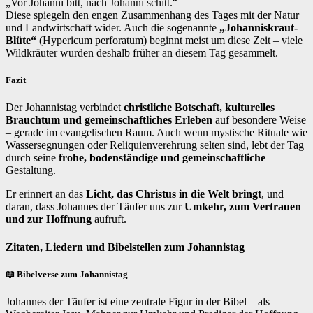
„Vor Johanni bitt, nach Johanni schitt.“
Diese spiegeln den engen Zusammenhang des Tages mit der Natur
und Landwirtschaft wider. Auch die sogenannte
„Johanniskraut-
Blüte“
(Hypericum perforatum) beginnt meist um diese Zeit – viele
Wildkräuter wurden deshalb früher an diesem Tag gesammelt.
Fazit
Der Johannistag verbindet
christliche Botschaft, kulturelles
Brauchtum und gemeinschaftliches Erleben
auf besondere Weise
– gerade im evangelischen Raum. Auch wenn mystische Rituale wie
Wassersegnungen oder Reliquienverehrung selten sind, lebt der Tag
durch seine
frohe, bodenständige und gemeinschaftliche
Gestaltung.
Er erinnert an das
Licht, das Christus in die Welt bringt
, und
daran, dass Johannes der Täufer uns zur
Umkehr, zum Vertrauen
und zur Hoffnung
aufruft.
Zitaten, Liedern und Bibelstellen zum Johannistag
📖 Bibelverse zum Johannistag
Johannes der Täufer ist eine zentrale Figur in der Bibel – als