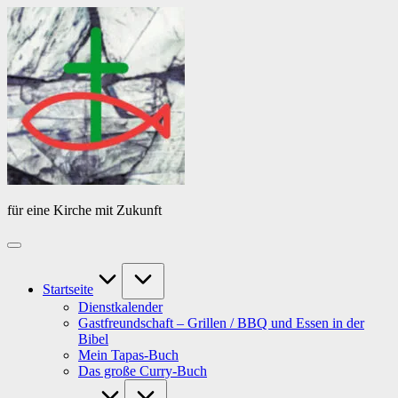
Skip
Das
to
Tagebuch
content
von
PfarrerB
für eine Kirche mit Zukunft
Startseite
Dienstkalender
Gastfreundschaft – Grillen / BBQ und Essen in der
Bibel
Mein Tapas-Buch
Das große Curry-Buch