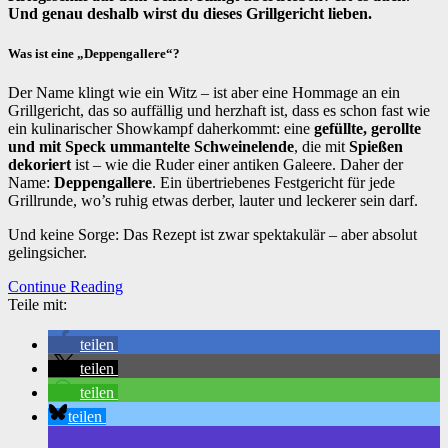
Und genau deshalb wirst du dieses Grillgericht lieben.
Was ist eine „Deppengallere“?
Der Name klingt wie ein Witz – ist aber eine Hommage an ein
Grillgericht, das so auffällig und herzhaft ist, dass es schon fast wie
ein kulinarischer Showkampf daherkommt: eine
gefüllte, gerollte
und mit Speck ummantelte Schweinelende
, die mit
Spießen
dekoriert
ist – wie die Ruder einer antiken Galeere. Daher der
Name:
Deppengallere
. Ein übertriebenes Festgericht für jede
Grillrunde, wo’s ruhig etwas derber, lauter und leckerer sein darf.
Und keine Sorge: Das Rezept ist zwar spektakulär – aber absolut
gelingsicher.
Continue Reading
Teile mit:
teilen
teilen
teilen
teilen