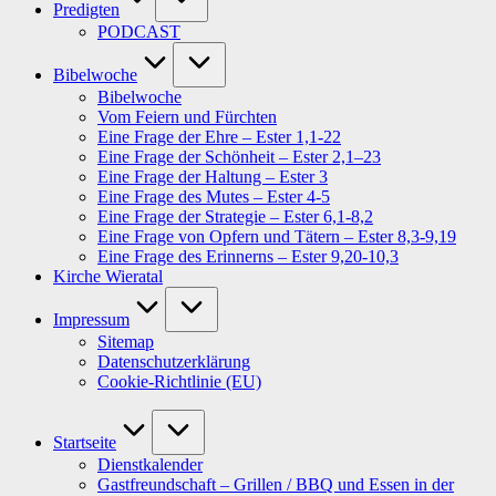
Predigten
PODCAST
Bibelwoche
Bibelwoche
Vom Feiern und Fürchten
Eine Frage der Ehre – Ester 1,1-22
Eine Frage der Schönheit – Ester 2,1–23
Eine Frage der Haltung – Ester 3
Eine Frage des Mutes – Ester 4-5
Eine Frage der Strategie – Ester 6,1-8,2
Eine Frage von Opfern und Tätern – Ester 8,3-9,19
Eine Frage des Erinnerns – Ester 9,20-10,3
Kirche Wieratal
Impressum
Sitemap
Datenschutzerklärung
Cookie-Richtlinie (EU)
Startseite
Dienstkalender
Gastfreundschaft – Grillen / BBQ und Essen in der