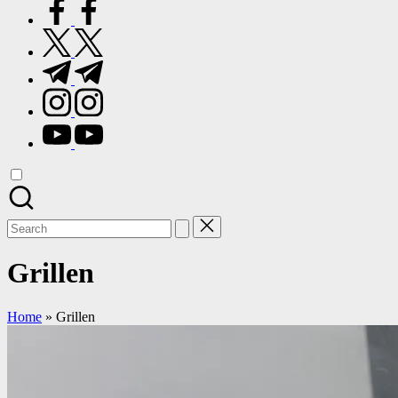
facebook.com
twitter.com
t.me
instagram.com
youtube.com
Search
for:
Grillen
Home
»
Grillen