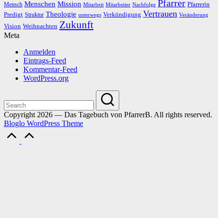
Pfarrer
Menschen
Mission
Pfarrerin
Mensch
Mitarbeit
Mitarbeiter
Nachfolge
Vertrauen
Theologie
Predigt
Verkündigung
Struktur
Veränderung
unterwegs
Zukunft
Vision
Weihnachten
Meta
Anmelden
Eintrags-Feed
Kommentar-Feed
WordPress.org
Copyright 2026 — Das Tagebuch von PfarrerB. All rights reserved.
Bloglo WordPress Theme
Scroll
to
Top