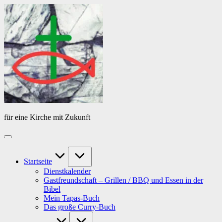
Skip
Das
to
Tagebuch
content
von
PfarrerB
für eine Kirche mit Zukunft
Startseite
Dienstkalender
Gastfreundschaft – Grillen / BBQ und Essen in der
Bibel
Mein Tapas-Buch
Das große Curry-Buch