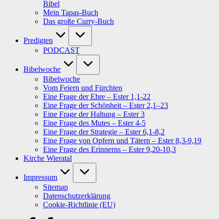
Bibel
Mein Tapas-Buch
Das große Curry-Buch
Predigten
PODCAST
Bibelwoche
Bibelwoche
Vom Feiern und Fürchten
Eine Frage der Ehre – Ester 1,1-22
Eine Frage der Schönheit – Ester 2,1–23
Eine Frage der Haltung – Ester 3
Eine Frage des Mutes – Ester 4-5
Eine Frage der Strategie – Ester 6,1-8,2
Eine Frage von Opfern und Tätern – Ester 8,3-9,19
Eine Frage des Erinnerns – Ester 9,20-10,3
Kirche Wieratal
Impressum
Sitemap
Datenschutzerklärung
Cookie-Richtlinie (EU)