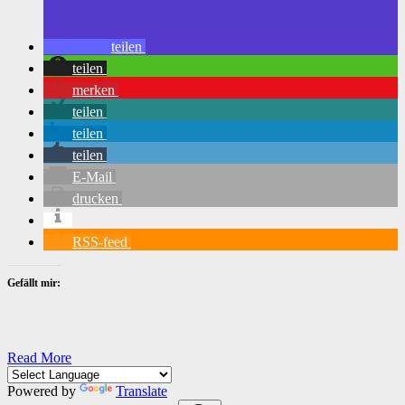
teilen
teilen
merken
teilen
teilen
teilen
E-Mail
drucken
RSS-feed
Gefällt mir:
Read More
Powered by
Translate