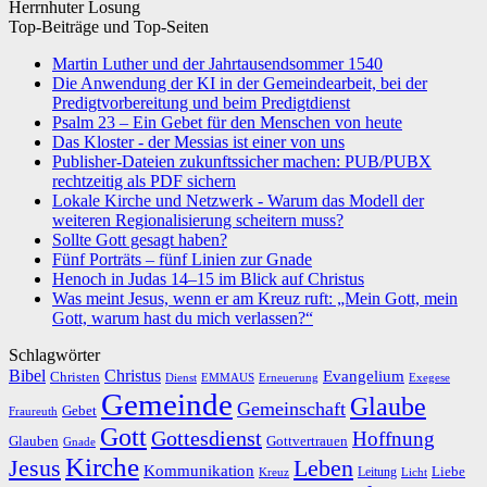
Herrnhuter Losung
Top-Beiträge und Top-Seiten
Martin Luther und der Jahrtausendsommer 1540
Die Anwendung der KI in der Gemeindearbeit, bei der
Predigtvorbereitung und beim Predigtdienst
Psalm 23 – Ein Gebet für den Menschen von heute
Das Kloster - der Messias ist einer von uns
Publisher-Dateien zukunftssicher machen: PUB/PUBX
rechtzeitig als PDF sichern
Lokale Kirche und Netzwerk - Warum das Modell der
weiteren Regionalisierung scheitern muss?
Sollte Gott gesagt haben?
Fünf Porträts – fünf Linien zur Gnade
Henoch in Judas 14–15 im Blick auf Christus
Was meint Jesus, wenn er am Kreuz ruft: „Mein Gott, mein
Gott, warum hast du mich verlassen?“
Schlagwörter
Bibel
Christus
Evangelium
Christen
Dienst
EMMAUS
Erneuerung
Exegese
Gemeinde
Glaube
Gemeinschaft
Gebet
Fraureuth
Gott
Gottesdienst
Hoffnung
Gottvertrauen
Glauben
Gnade
Kirche
Leben
Jesus
Kommunikation
Liebe
Leitung
Kreuz
Licht