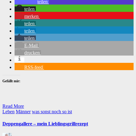
teilen
teilen
merken
teilen
teilen
teilen
E-Mail
drucken
RSS-feed
Gefällt mir:
Read More
Posted
Leben
Männer
was sonst noch so ist
in
Deppengallere – mein Lieblingsgrillrezept
Posted