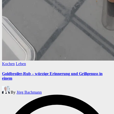
Posted
Kochen
Leben
in
Goldbroiler-Rub – würzige Erinnerung und Grillgenuss in
einem
Posted
By
Jörg Bachmann
by