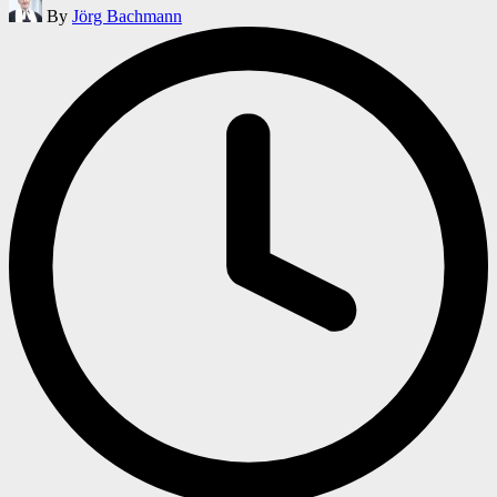
By
Jörg Bachmann
by