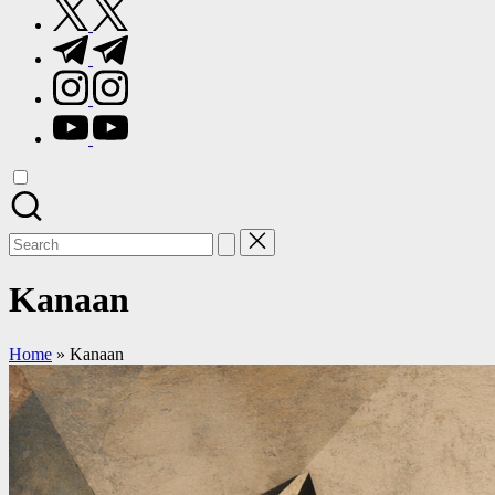
twitter.com
t.me
instagram.com
youtube.com
Search
for:
Kanaan
Home
»
Kanaan