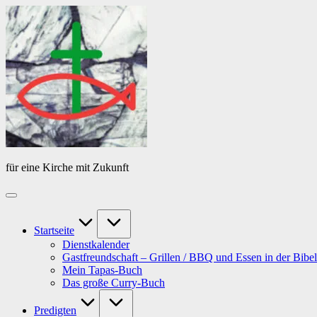
Skip
Das
to
Tagebuch
content
von
PfarrerB
für eine Kirche mit Zukunft
Startseite
Dienstkalender
Gastfreundschaft – Grillen / BBQ und Essen in der Bibel
Mein Tapas-Buch
Das große Curry-Buch
Predigten