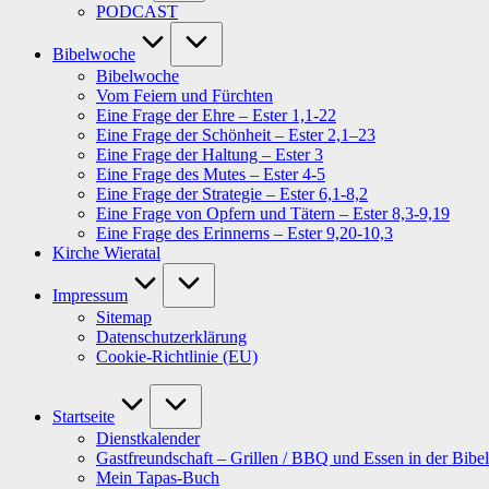
PODCAST
Bibelwoche
Bibelwoche
Vom Feiern und Fürchten
Eine Frage der Ehre – Ester 1,1-22
Eine Frage der Schönheit – Ester 2,1–23
Eine Frage der Haltung – Ester 3
Eine Frage des Mutes – Ester 4-5
Eine Frage der Strategie – Ester 6,1-8,2
Eine Frage von Opfern und Tätern – Ester 8,3-9,19
Eine Frage des Erinnerns – Ester 9,20-10,3
Kirche Wieratal
Impressum
Sitemap
Datenschutzerklärung
Cookie-Richtlinie (EU)
Startseite
Dienstkalender
Gastfreundschaft – Grillen / BBQ und Essen in der Bibel
Mein Tapas-Buch