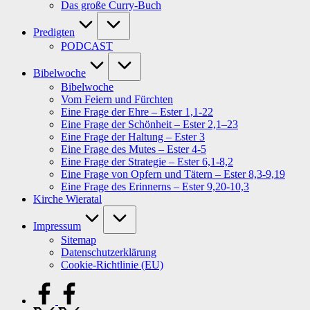
Das große Curry-Buch
Predigten
PODCAST
Bibelwoche
Bibelwoche
Vom Feiern und Fürchten
Eine Frage der Ehre – Ester 1,1-22
Eine Frage der Schönheit – Ester 2,1–23
Eine Frage der Haltung – Ester 3
Eine Frage des Mutes – Ester 4-5
Eine Frage der Strategie – Ester 6,1-8,2
Eine Frage von Opfern und Tätern – Ester 8,3-9,19
Eine Frage des Erinnerns – Ester 9,20-10,3
Kirche Wieratal
Impressum
Sitemap
Datenschutzerklärung
Cookie-Richtlinie (EU)
facebook.com