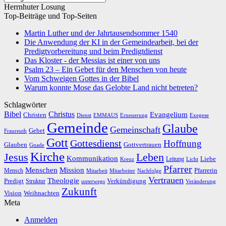
Herrnhuter Losung
Top-Beiträge und Top-Seiten
Martin Luther und der Jahrtausendsommer 1540
Die Anwendung der KI in der Gemeindearbeit, bei der
Predigtvorbereitung und beim Predigtdienst
Das Kloster - der Messias ist einer von uns
Psalm 23 – Ein Gebet für den Menschen von heute
Vom Schweigen Gottes in der Bibel
Warum konnte Mose das Gelobte Land nicht betreten?
Schlagwörter
Bibel
Christus
Evangelium
Christen
Dienst
EMMAUS
Erneuerung
Exegese
Gemeinde
Glaube
Gemeinschaft
Gebet
Fraureuth
Gott
Gottesdienst
Hoffnung
Gottvertrauen
Glauben
Gnade
Kirche
Leben
Jesus
Kommunikation
Liebe
Leitung
Kreuz
Licht
Pfarrer
Menschen
Mission
Pfarrerin
Mensch
Mitarbeit
Mitarbeiter
Nachfolge
Vertrauen
Theologie
Predigt
Verkündigung
Struktur
Veränderung
unterwegs
Zukunft
Vision
Weihnachten
Meta
Anmelden