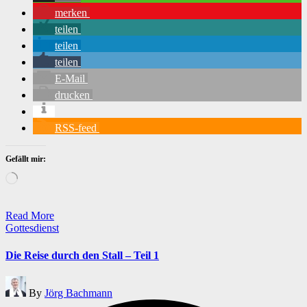
merken
teilen
teilen
teilen
E-Mail
drucken
RSS-feed
Gefällt mir:
Wird
geladen …
Read More
Posted
Gottesdienst
in
Die Reise durch den Stall – Teil 1
Posted
By
Jörg Bachmann
by