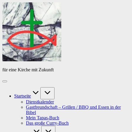
Skip
Das
to
Tagebuch
content
von
PfarrerB
für eine Kirche mit Zukunft
Startseite
Dienstkalender
Gastfreundschaft – Grillen / BBQ und Essen in der
Bibel
Mein Tapas-Buch
Das große Curry-Buch