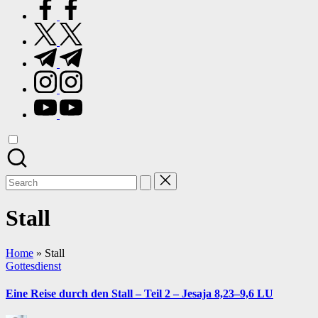
facebook.com
twitter.com
t.me
instagram.com
youtube.com
Search
for:
Stall
Home
»
Stall
Posted
Gottesdienst
in
Eine Reise durch den Stall – Teil 2 – Jesaja 8,23–9,6 LU