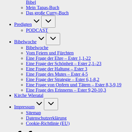
Bibel
Mein Tapas-Buch
Das große Curry-Buch
Predigten
PODCAST
Bibelwoche
Bibelwoche
Vom Feiern und Fürchten
Eine Frage der Ehre – Ester 1,1-22
Eine Frage der Schönheit – Ester 2,1–23
Eine Frage der Haltung – Ester 3
Eine Frage des Mutes – Ester 4-5
Eine Frage der Strategie – Ester 6,1-8,2
Eine Frage von Opfern und Tätern – Ester 8,3-9,19
Eine Frage des Erinnerns – Ester 9,20-10,3
Kirche Wieratal
Impressum
Sitemap
Datenschutzerklärung
Cookie-Richtlinie (EU)