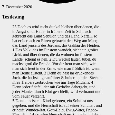
7. Dezember 2020
Textlesung
23 Doch es wird nicht dunkel bleiben über denen, die
in Angst sind. Hat er in früherer Zeit in Schmach
gebracht das Land Sebulon und das Land Naftali, so
hat er hernach zu Ehren gebracht den Weg am Meer,
das Land jenseits des Jordans, das Galiläa der Heiden.
1 Das Volk, das im Finstern wandelt, sieht ein großes
Licht, und über denen, die da wohnen im finstern
Lande, scheint es hell. 2 Du weckst lauten Jubel, du
machst groß die Freude. Vor dir freut man sich, wie
man sich freut in der Ernte, wie man fröhlich ist, wenn
man Beute austeilt. 3 Denn du hast ihr drückendes
Joch, die Jochstange auf ihrer Schulter und den Stecken
ihres Treibers zerbrochen wie am Tage Midians. 4
Denn jeder Stiefel, der mit Gedröhn dahergeht, und
jeder Mantel, durch Blut geschleift, wird verbrannt und
vom Feuer verzehrt.
5 Denn uns ist ein Kind geboren, ein Sohn ist uns
gegeben, und die Herrschaft ist auf seiner Schulter; und
er heißt Wunder-Rat, Gott-Held, Ewig-Vater, Friede-
Fürst; 6 auf dass seine Herrschaft groß werde und des