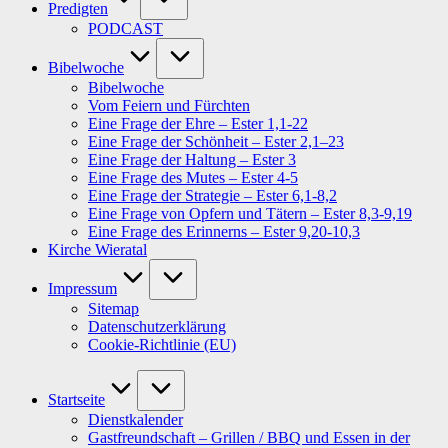
Predigten
PODCAST
Bibelwoche
Bibelwoche
Vom Feiern und Fürchten
Eine Frage der Ehre – Ester 1,1-22
Eine Frage der Schönheit – Ester 2,1–23
Eine Frage der Haltung – Ester 3
Eine Frage des Mutes – Ester 4-5
Eine Frage der Strategie – Ester 6,1-8,2
Eine Frage von Opfern und Tätern – Ester 8,3-9,19
Eine Frage des Erinnerns – Ester 9,20-10,3
Kirche Wieratal
Impressum
Sitemap
Datenschutzerklärung
Cookie-Richtlinie (EU)
Startseite
Dienstkalender
Gastfreundschaft – Grillen / BBQ und Essen in der