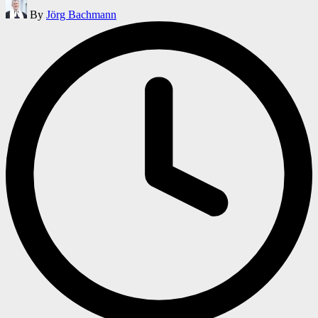
Posted
By
Jörg Bachmann
by