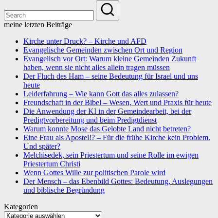
meine letzten Beiträge
Kirche unter Druck? – Kirche und AFD
Evangelische Gemeinden zwischen Ort und Region
Evangelisch vor Ort: Warum kleine Gemeinden Zukunft
haben, wenn sie nicht alles allein tragen müssen
Der Fluch des Ham – seine Bedeutung für Israel und uns
heute
Leiderfahrung – Wie kann Gott das alles zulassen?
Freundschaft in der Bibel – Wesen, Wert und Praxis für heute
Die Anwendung der KI in der Gemeindearbeit, bei der
Predigtvorbereitung und beim Predigtdienst
Warum konnte Mose das Gelobte Land nicht betreten?
Eine Frau als Apostel!? – Für die frühe Kirche kein Problem.
Und später?
Melchisedek, sein Priestertum und seine Rolle im ewigen
Priestertum Christi
Wenn Gottes Wille zur politischen Parole wird
Der Mensch – das Ebenbild Gottes: Bedeutung, Auslegungen
und biblische Begründung
Kategorien
Kategorien