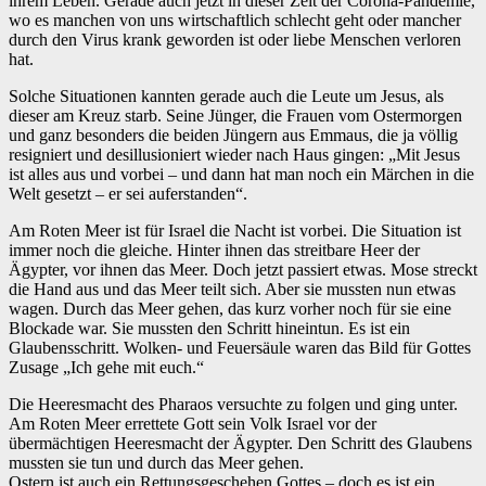
ihrem Leben. Gerade auch jetzt in dieser Zeit der Corona-Pandemie,
wo es manchen von uns wirtschaftlich schlecht geht oder mancher
durch den Virus krank geworden ist oder liebe Menschen verloren
hat.
Solche Situationen kannten gerade auch die Leute um Jesus, als
dieser am Kreuz starb. Seine Jünger, die Frauen vom Ostermorgen
und ganz besonders die beiden Jüngern aus Emmaus, die ja völlig
resigniert und desillusioniert wieder nach Haus gingen: „Mit Jesus
ist alles aus und vorbei – und dann hat man noch ein Märchen in die
Welt gesetzt – er sei auferstanden“.
Am Roten Meer ist für Israel die Nacht ist vorbei. Die Situation ist
immer noch die gleiche. Hinter ihnen das streitbare Heer der
Ägypter, vor ihnen das Meer. Doch jetzt passiert etwas. Mose streckt
die Hand aus und das Meer teilt sich. Aber sie mussten nun etwas
wagen. Durch das Meer gehen, das kurz vorher noch für sie eine
Blockade war. Sie mussten den Schritt hineintun. Es ist ein
Glaubensschritt. Wolken- und Feuersäule waren das Bild für Gottes
Zusage „Ich gehe mit euch.“
Die Heeresmacht des Pharaos versuchte zu folgen und ging unter.
Am Roten Meer errettete Gott sein Volk Israel vor der
übermächtigen Heeresmacht der Ägypter. Den Schritt des Glaubens
mussten sie tun und durch das Meer gehen.
Ostern ist auch ein Rettungsgeschehen Gottes – doch es ist ein