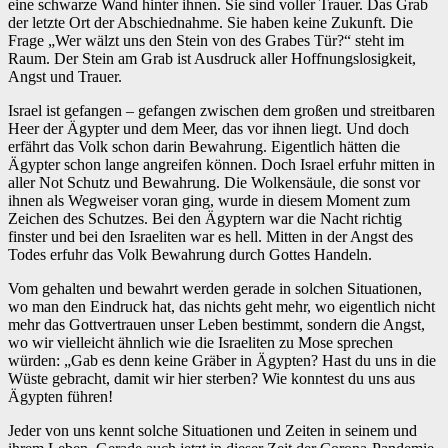
eine schwarze Wand hinter ihnen. Sie sind voller Trauer. Das Grab
der letzte Ort der Abschiednahme. Sie haben keine Zukunft. Die
Frage „Wer wälzt uns den Stein von des Grabes Tür?“ steht im
Raum. Der Stein am Grab ist Ausdruck aller Hoffnungslosigkeit,
Angst und Trauer.
Israel ist gefangen – gefangen zwischen dem großen und streitbaren
Heer der Ägypter und dem Meer, das vor ihnen liegt. Und doch
erfährt das Volk schon darin Bewahrung. Eigentlich hätten die
Ägypter schon lange angreifen können. Doch Israel erfuhr mitten in
aller Not Schutz und Bewahrung. Die Wolkensäule, die sonst vor
ihnen als Wegweiser voran ging, wurde in diesem Moment zum
Zeichen des Schutzes. Bei den Ägyptern war die Nacht richtig
finster und bei den Israeliten war es hell. Mitten in der Angst des
Todes erfuhr das Volk Bewahrung durch Gottes Handeln.
Vom gehalten und bewahrt werden gerade in solchen Situationen,
wo man den Eindruck hat, das nichts geht mehr, wo eigentlich nicht
mehr das Gottvertrauen unser Leben bestimmt, sondern die Angst,
wo wir vielleicht ähnlich wie die Israeliten zu Mose sprechen
würden: „Gab es denn keine Gräber in Ägypten? Hast du uns in die
Wüste gebracht, damit wir hier sterben? Wie konntest du uns aus
Ägypten führen!
Jeder von uns kennt solche Situationen und Zeiten in seinem und