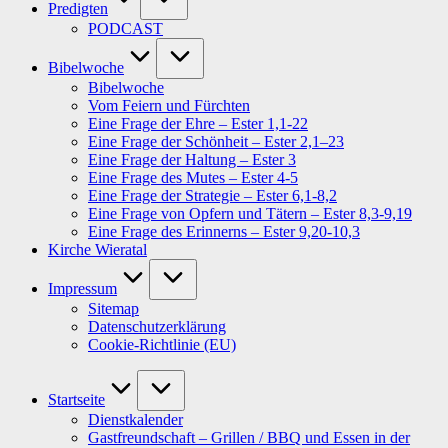
Predigten
PODCAST
Bibelwoche
Bibelwoche
Vom Feiern und Fürchten
Eine Frage der Ehre – Ester 1,1-22
Eine Frage der Schönheit – Ester 2,1–23
Eine Frage der Haltung – Ester 3
Eine Frage des Mutes – Ester 4-5
Eine Frage der Strategie – Ester 6,1-8,2
Eine Frage von Opfern und Tätern – Ester 8,3-9,19
Eine Frage des Erinnerns – Ester 9,20-10,3
Kirche Wieratal
Impressum
Sitemap
Datenschutzerklärung
Cookie-Richtlinie (EU)
Startseite
Dienstkalender
Gastfreundschaft – Grillen / BBQ und Essen in der