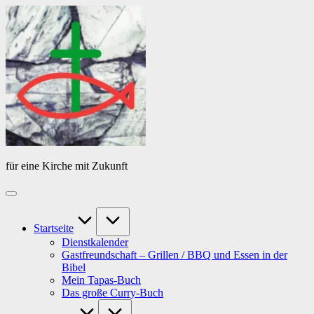
Skip
Das
to
Tagebuch
content
von
PfarrerB
für eine Kirche mit Zukunft
Startseite
Dienstkalender
Gastfreundschaft – Grillen / BBQ und Essen in der
Bibel
Mein Tapas-Buch
Das große Curry-Buch