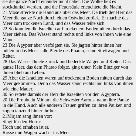
sie die ganze Nacht einander nicht näher. Die Wolke ließ es
stockdunkel werden, und die Feuersäule erleuchtete die Nacht.
21 Mose streckte die Hand aus über das Meer. Da trieb der Herr das
Meer die ganze Nachtdurch einen Ostwind zurück. Er machte das
Meer zum trockenen Land, und das Wasser teilte sich.
22 So konnten die Israeliten auf trockenem Bodenmitten durch das
Meer ziehen. Das Wasser stand rechts und links von ihnen wie eine
Mauer.
23 Die Ägypter aber verfolgten sie. Sie jagten hinter ihnen her
mitten in das Meer –alle Pferde des Pharao, seine Streitwagen und
Reiter.
28 Das Wasser flutete zurück und bedeckte Wagen und Reiter. Das
ganze Heer, das dem Pharao folgte, ging unter. Kein Einziger von
ihnen blieb am Leben.
29 Aber die Israeliten waren auf trockenem Boden mitten durch das
Meer gekommen. Denn das Wasser stand rechts und links von ihnen
wie eine Mauer.
30 So rettete damals der Herr die Israeliten vor den Ägyptern.
20 Die Prophetin Mirjam, die Schwester Aarons, nahm ihre Pauke
in die Hand. Auch alle anderen Frauen griffen zu ihren Pauken und
zogen tanzend hinter ihr her.
21Mirjam sang ihnen vor:
Singt für den Herrn:
Hoch und erhaben ist er.
Rosse und Wagen warf er ins Meer.