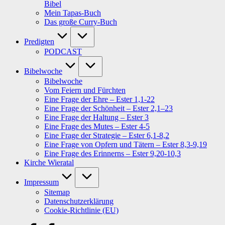
Bibel
Mein Tapas-Buch
Das große Curry-Buch
Predigten
PODCAST
Bibelwoche
Bibelwoche
Vom Feiern und Fürchten
Eine Frage der Ehre – Ester 1,1-22
Eine Frage der Schönheit – Ester 2,1–23
Eine Frage der Haltung – Ester 3
Eine Frage des Mutes – Ester 4-5
Eine Frage der Strategie – Ester 6,1-8,2
Eine Frage von Opfern und Tätern – Ester 8,3-9,19
Eine Frage des Erinnerns – Ester 9,20-10,3
Kirche Wieratal
Impressum
Sitemap
Datenschutzerklärung
Cookie-Richtlinie (EU)