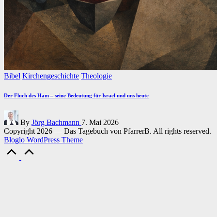
Posted
Bibel
Kirchengeschichte
Theologie
in
Der Fluch des Ham – seine Bedeutung für Israel und uns heute
Posted
By
Jörg Bachmann
7. Mai 2026
by
Copyright 2026 — Das Tagebuch von PfarrerB. All rights reserved.
Bloglo WordPress Theme
Scroll
to
Top