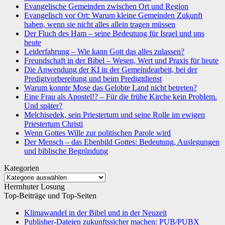
Evangelische Gemeinden zwischen Ort und Region
Evangelisch vor Ort: Warum kleine Gemeinden Zukunft
haben, wenn sie nicht alles allein tragen müssen
Der Fluch des Ham – seine Bedeutung für Israel und uns
heute
Leiderfahrung – Wie kann Gott das alles zulassen?
Freundschaft in der Bibel – Wesen, Wert und Praxis für heute
Die Anwendung der KI in der Gemeindearbeit, bei der
Predigtvorbereitung und beim Predigtdienst
Warum konnte Mose das Gelobte Land nicht betreten?
Eine Frau als Apostel!? – Für die frühe Kirche kein Problem.
Und später?
Melchisedek, sein Priestertum und seine Rolle im ewigen
Priestertum Christi
Wenn Gottes Wille zur politischen Parole wird
Der Mensch – das Ebenbild Gottes: Bedeutung, Auslegungen
und biblische Begründung
Kategorien
Kategorien
Herrnhuter Losung
Top-Beiträge und Top-Seiten
Klimawandel in der Bibel und in der Neuzeit
Publisher-Dateien zukunftssicher machen: PUB/PUBX