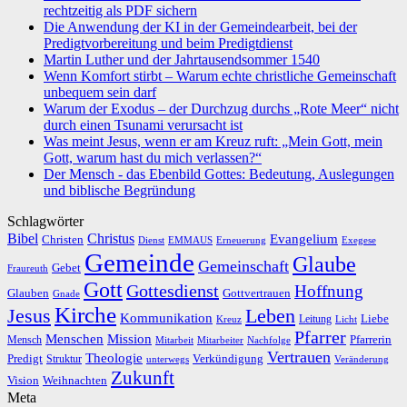
rechtzeitig als PDF sichern
Die Anwendung der KI in der Gemeindearbeit, bei der
Predigtvorbereitung und beim Predigtdienst
Martin Luther und der Jahrtausendsommer 1540
Wenn Komfort stirbt – Warum echte christliche Gemeinschaft
unbequem sein darf
Warum der Exodus – der Durchzug durchs „Rote Meer“ nicht
durch einen Tsunami verursacht ist
Was meint Jesus, wenn er am Kreuz ruft: „Mein Gott, mein
Gott, warum hast du mich verlassen?“
Der Mensch - das Ebenbild Gottes: Bedeutung, Auslegungen
und biblische Begründung
Schlagwörter
Bibel
Christus
Evangelium
Christen
Dienst
EMMAUS
Erneuerung
Exegese
Gemeinde
Glaube
Gemeinschaft
Gebet
Fraureuth
Gott
Gottesdienst
Hoffnung
Gottvertrauen
Glauben
Gnade
Kirche
Leben
Jesus
Kommunikation
Liebe
Leitung
Kreuz
Licht
Pfarrer
Menschen
Mission
Pfarrerin
Mensch
Mitarbeit
Mitarbeiter
Nachfolge
Vertrauen
Theologie
Predigt
Verkündigung
Struktur
Veränderung
unterwegs
Zukunft
Vision
Weihnachten
Meta