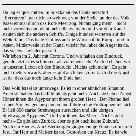
Da lag es quer mitten im Suezkanal das Containerschiff
„Evergreen“, gar nicht so weit weg von der Stelle, an der das Volk
Israel einmal durch das Rote Meer zog. Nichts ging mehr – nicht
mehr vorwärts und nicht mehr rückwärts Im und vor dem Kanal
stauten sich die anderen Schiffe. Einige hundert warteten auf die
Weiterfahrt. Das hatte Einfluss auf die Wirtschaft in Europa und in
Asien. Mittlerweile ist der Kanal wieder frei, aber die Angst ist da,
das so etwas wieder passiert.
Wir leben im 2. Jahr mit Corona. Und wir haben den Eindruck,
gerade jetzt ist es schlimmer als vor einem Jahr. Auch da haben wir
in unserem Leben oft den Eindruck: „Nichts geht mehr“. Es geht
nicht mehr vorwärts, aber es gibt auch kein zurück. Und die Angst
ist da, dass das noch lange kein Ende hat.
Das Volk Israel ist unterwegs. Es ist in einer ähnlichen Situation.
Auch sie haben das Gefühl nichts geht mehr. Auch sie haben Angst.
Hinter ihnen die Ägypter mit ihrem großen Heer: „Der Pharao ließ
seinen Streitwagen anspannen und führte seine Fußtruppen mit sich.
Er ließ 600 starke Streitwagen ausrücken und alle übrigen
Streitwagen Ägyptens.“ Und vor ihnen das Meer – Nichts geht
mehr – Es gibt kein Zurück, aber es gibt auch keine Zukunft.
Noch ein Viertes: Am Ostermorgen gingen einige Frauen zum Grab
Jesu. Ihr Herr und Meister ist tot. Gestorben am Kreuz. Es ist wie