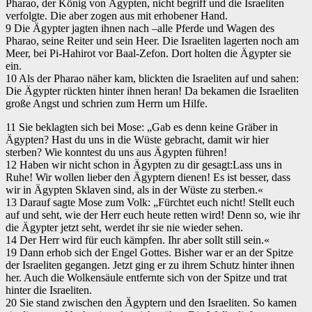
Pharao, der König von Ägypten, nicht begriff und die Israeliten
verfolgte. Die aber zogen aus mit erhobener Hand.
9 Die Ägypter jagten ihnen nach –alle Pferde und Wagen des
Pharao, seine Reiter und sein Heer. Die Israeliten lagerten noch am
Meer, bei Pi-Hahirot vor Baal-Zefon. Dort holten die Ägypter sie
ein.
10 Als der Pharao näher kam, blickten die Israeliten auf und sahen:
Die Ägypter rückten hinter ihnen heran! Da bekamen die Israeliten
große Angst und schrien zum Herrn um Hilfe.
11 Sie beklagten sich bei Mose: „Gab es denn keine Gräber in
Ägypten? Hast du uns in die Wüste gebracht, damit wir hier
sterben? Wie konntest du uns aus Ägypten führen!
12 Haben wir nicht schon in Ägypten zu dir gesagt:Lass uns in
Ruhe! Wir wollen lieber den Ägyptern dienen! Es ist besser, dass
wir in Ägypten Sklaven sind, als in der Wüste zu sterben.«
13 Darauf sagte Mose zum Volk: „Fürchtet euch nicht! Stellt euch
auf und seht, wie der Herr euch heute retten wird! Denn so, wie ihr
die Ägypter jetzt seht, werdet ihr sie nie wieder sehen.
14 Der Herr wird für euch kämpfen. Ihr aber sollt still sein.«
19 Dann erhob sich der Engel Gottes. Bisher war er an der Spitze
der Israeliten gegangen. Jetzt ging er zu ihrem Schutz hinter ihnen
her. Auch die Wolkensäule entfernte sich von der Spitze und trat
hinter die Israeliten.
20 Sie stand zwischen den Ägyptern und den Israeliten. So kamen