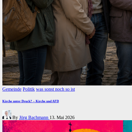
Posted
Gemeinde
Politik
was sonst noch so ist
in
Kirche unter Druck? – Kirche und AFD
Posted
By
Jörg Bachmann
13. Mai 2026
by