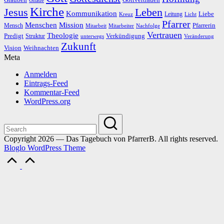
Kirche
Leben
Jesus
Kommunikation
Liebe
Leitung
Kreuz
Licht
Pfarrer
Menschen
Mission
Pfarrerin
Mensch
Mitarbeit
Mitarbeiter
Nachfolge
Vertrauen
Theologie
Predigt
Verkündigung
Struktur
Veränderung
unterwegs
Zukunft
Vision
Weihnachten
Meta
Anmelden
Eintrags-Feed
Kommentar-Feed
WordPress.org
Copyright 2026 — Das Tagebuch von PfarrerB. All rights reserved.
Bloglo WordPress Theme
Scroll
to
Top