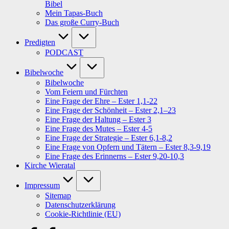
Bibel
Mein Tapas-Buch
Das große Curry-Buch
Predigten
PODCAST
Bibelwoche
Bibelwoche
Vom Feiern und Fürchten
Eine Frage der Ehre – Ester 1,1-22
Eine Frage der Schönheit – Ester 2,1–23
Eine Frage der Haltung – Ester 3
Eine Frage des Mutes – Ester 4-5
Eine Frage der Strategie – Ester 6,1-8,2
Eine Frage von Opfern und Tätern – Ester 8,3-9,19
Eine Frage des Erinnerns – Ester 9,20-10,3
Kirche Wieratal
Impressum
Sitemap
Datenschutzerklärung
Cookie-Richtlinie (EU)