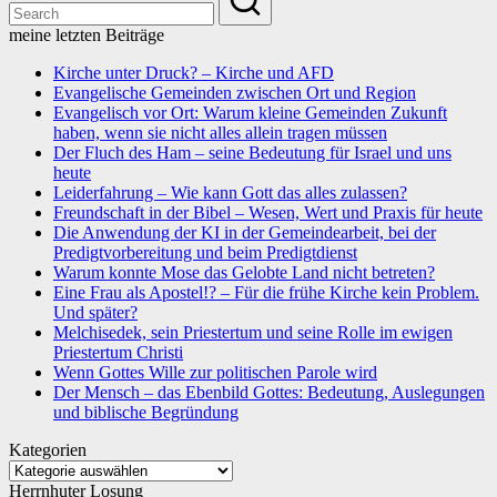
meine letzten Beiträge
Kirche unter Druck? – Kirche und AFD
Evangelische Gemeinden zwischen Ort und Region
Evangelisch vor Ort: Warum kleine Gemeinden Zukunft
haben, wenn sie nicht alles allein tragen müssen
Der Fluch des Ham – seine Bedeutung für Israel und uns
heute
Leiderfahrung – Wie kann Gott das alles zulassen?
Freundschaft in der Bibel – Wesen, Wert und Praxis für heute
Die Anwendung der KI in der Gemeindearbeit, bei der
Predigtvorbereitung und beim Predigtdienst
Warum konnte Mose das Gelobte Land nicht betreten?
Eine Frau als Apostel!? – Für die frühe Kirche kein Problem.
Und später?
Melchisedek, sein Priestertum und seine Rolle im ewigen
Priestertum Christi
Wenn Gottes Wille zur politischen Parole wird
Der Mensch – das Ebenbild Gottes: Bedeutung, Auslegungen
und biblische Begründung
Kategorien
Kategorien
Herrnhuter Losung