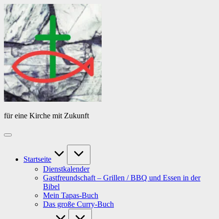
Skip
Das
to
Tagebuch
content
von
PfarrerB
für eine Kirche mit Zukunft
Startseite
Dienstkalender
Gastfreundschaft – Grillen / BBQ und Essen in der
Bibel
Mein Tapas-Buch
Das große Curry-Buch