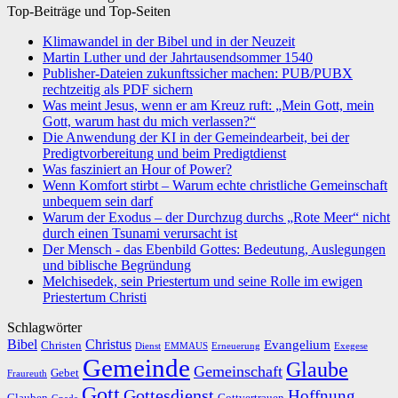
Top-Beiträge und Top-Seiten
Klimawandel in der Bibel und in der Neuzeit
Martin Luther und der Jahrtausendsommer 1540
Publisher-Dateien zukunftssicher machen: PUB/PUBX
rechtzeitig als PDF sichern
Was meint Jesus, wenn er am Kreuz ruft: „Mein Gott, mein
Gott, warum hast du mich verlassen?“
Die Anwendung der KI in der Gemeindearbeit, bei der
Predigtvorbereitung und beim Predigtdienst
Was fasziniert an Hour of Power?
Wenn Komfort stirbt – Warum echte christliche Gemeinschaft
unbequem sein darf
Warum der Exodus – der Durchzug durchs „Rote Meer“ nicht
durch einen Tsunami verursacht ist
Der Mensch - das Ebenbild Gottes: Bedeutung, Auslegungen
und biblische Begründung
Melchisedek, sein Priestertum und seine Rolle im ewigen
Priestertum Christi
Schlagwörter
Bibel
Christus
Evangelium
Christen
Dienst
EMMAUS
Erneuerung
Exegese
Gemeinde
Glaube
Gemeinschaft
Gebet
Fraureuth
Gott
Gottesdienst
Hoffnung
Gottvertrauen
Glauben
Gnade