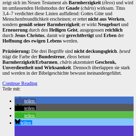
zeigt sich im Neuen Testament als
Barmherzigkeit
(
éleos
) und wird
im umfassenden Heilsmodus der
Gnade
(
cháris
) wirksam. Titus
3,4–7 verdichtet diese Linien auffallend: Gottes Güte und
Menschenfreundlichkeit erscheinen; er rettet
nicht aus Werken
,
sondern
gemäß seiner Barmherzigkeit
; er wirkt
Neugeburt
und
Erneuerung
durch den
Heiligen Geist
, ausgegossen
reichlich
durch
Jesus Christus
, damit wir
gerechtfertigt
und
Erben
der
Hoffnung des ewigen Lebens
werden.
Präzisierung:
Die drei Begriffe sind
nicht deckungsgleich
.
ḥesed
trägt die Farbe der
Bundestreue
,
éleos
betont
Barmherzigkeit/Erbarmen
,
cháris
akzentuiert
Geschenk,
Unverdientheit und Wirksamkeit
. Dennoch überlappen sie stark
und werden in der Bibelgeschichte bewusst ineinandergeführt.
Continue Reading
Teile mit:
teilen
teilen
teilen
teilen