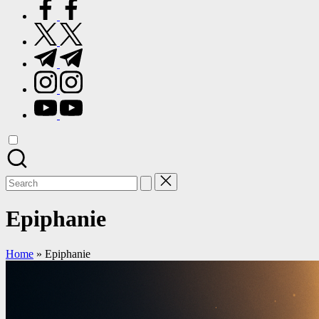
facebook.com
twitter.com
t.me
instagram.com
youtube.com
Search
for:
Epiphanie
Home
»
Epiphanie