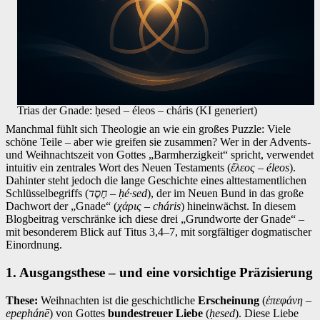
Trias der Gnade: ḥesed – éleos – cháris (KI generiert)
Manchmal fühlt sich Theologie an wie ein großes Puzzle: Viele
schöne Teile – aber wie greifen sie zusammen? Wer in der Advents-
und Weihnachtszeit von Gottes „Barmherzigkeit“ spricht, verwendet
intuitiv ein zentrales Wort des Neuen Testaments (
ἔλεος – éleos
).
Dahinter steht jedoch die lange Geschichte eines alttestamentlichen
Schlüsselbegriffs (
חֶסֶד – ḥé∙sed
), der im Neuen Bund in das große
Dachwort der „Gnade“ (
χάρις – cháris
) hineinwächst. In diesem
Blogbeitrag verschränke ich diese drei „Grundworte der Gnade“ –
mit besonderem Blick auf Titus 3,4–7, mit sorgfältiger dogmatischer
Einordnung.
1. Ausgangsthese – und eine vorsichtige Präzisierung
These:
Weihnachten ist die geschichtliche
Erscheinung
(
ἐπεφάνη –
epephánē
) von Gottes
bundestreuer Liebe
(
ḥesed
). Diese Liebe