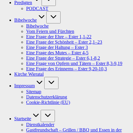
Predigten
PODCAST
Bibelwoche
Bibelwoche
Vom Feiern und Fürchten
Eine Frage der Ehre – Ester 1,1-22
Eine Frage der Schönheit – Ester 2,1–23
Eine Frage der Haltung – Ester 3
Eine Frage des Mutes – Ester 4-5
Eine Frage der Strategie – Ester 6,1-8,2
Eine Frage von Opfern und Tätern – Ester 8,3-9,19
Eine Frage des Erinnerns – Ester 9,20-10,3
Kirche Wieratal
Impressum
Sitemap
Datenschutzerklärung
Cookie-Richtlinie (EU)
Startseite
Dienstkalender
Gastfreundschaft – Grillen / BBQ und Essen in der