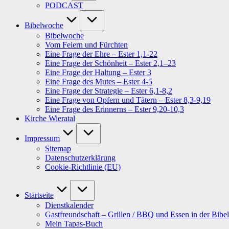
PODCAST
Bibelwoche
Bibelwoche
Vom Feiern und Fürchten
Eine Frage der Ehre – Ester 1,1-22
Eine Frage der Schönheit – Ester 2,1–23
Eine Frage der Haltung – Ester 3
Eine Frage des Mutes – Ester 4-5
Eine Frage der Strategie – Ester 6,1-8,2
Eine Frage von Opfern und Tätern – Ester 8,3-9,19
Eine Frage des Erinnerns – Ester 9,20-10,3
Kirche Wieratal
Impressum
Sitemap
Datenschutzerklärung
Cookie-Richtlinie (EU)
Startseite
Dienstkalender
Gastfreundschaft – Grillen / BBQ und Essen in der Bibel
Mein Tapas-Buch