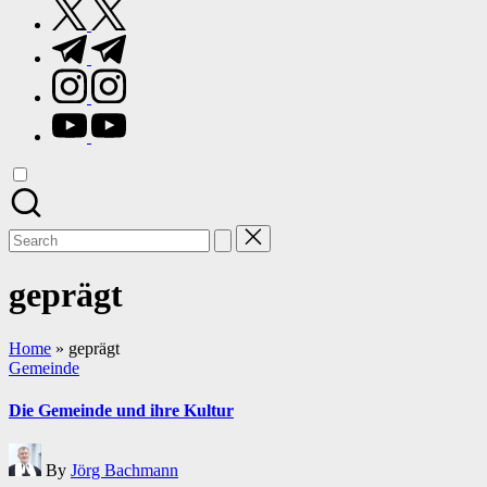
twitter.com
t.me
instagram.com
youtube.com
Search
for:
geprägt
Home
»
geprägt
Posted
Gemeinde
in
Die Gemeinde und ihre Kultur
Posted
By
Jörg Bachmann
by