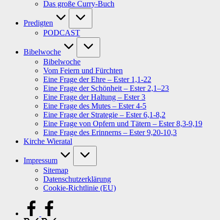
Das große Curry-Buch
Predigten
PODCAST
Bibelwoche
Bibelwoche
Vom Feiern und Fürchten
Eine Frage der Ehre – Ester 1,1-22
Eine Frage der Schönheit – Ester 2,1–23
Eine Frage der Haltung – Ester 3
Eine Frage des Mutes – Ester 4-5
Eine Frage der Strategie – Ester 6,1-8,2
Eine Frage von Opfern und Tätern – Ester 8,3-9,19
Eine Frage des Erinnerns – Ester 9,20-10,3
Kirche Wieratal
Impressum
Sitemap
Datenschutzerklärung
Cookie-Richtlinie (EU)
facebook.com