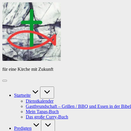
Skip
Das
to
Tagebuch
content
von
PfarrerB
für eine Kirche mit Zukunft
Startseite
Dienstkalender
Gastfreundschaft – Grillen / BBQ und Essen in der Bibel
Mein Tapas-Buch
Das große Curry-Buch
Predigten