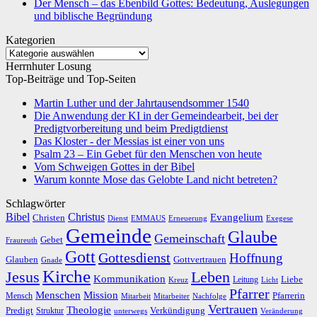
Der Mensch – das Ebenbild Gottes: Bedeutung, Auslegungen
und biblische Begründung
Kategorien
Kategorien
Herrnhuter Losung
Top-Beiträge und Top-Seiten
Martin Luther und der Jahrtausendsommer 1540
Die Anwendung der KI in der Gemeindearbeit, bei der
Predigtvorbereitung und beim Predigtdienst
Das Kloster - der Messias ist einer von uns
Psalm 23 – Ein Gebet für den Menschen von heute
Vom Schweigen Gottes in der Bibel
Warum konnte Mose das Gelobte Land nicht betreten?
Schlagwörter
Bibel
Christus
Evangelium
Christen
Dienst
EMMAUS
Erneuerung
Exegese
Gemeinde
Glaube
Gemeinschaft
Gebet
Fraureuth
Gott
Gottesdienst
Hoffnung
Gottvertrauen
Glauben
Gnade
Kirche
Leben
Jesus
Kommunikation
Liebe
Leitung
Kreuz
Licht
Pfarrer
Menschen
Mission
Pfarrerin
Mensch
Mitarbeit
Mitarbeiter
Nachfolge
Vertrauen
Theologie
Predigt
Verkündigung
Struktur
Veränderung
unterwegs