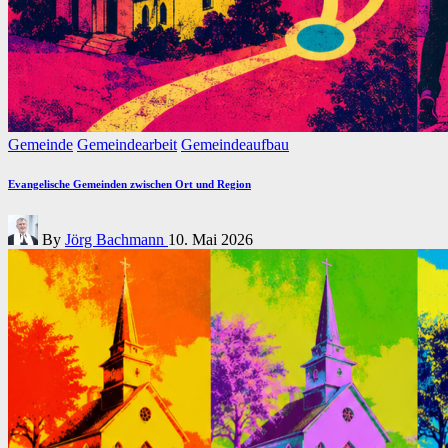
Posted
Gemeinde
Gemeindearbeit
Gemeindeaufbau
in
Evangelische Gemeinden zwischen Ort und Region
Posted
By
Jörg Bachmann
10. Mai 2026
by