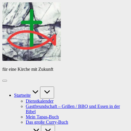
Skip
Das
to
Tagebuch
content
von
PfarrerB
für eine Kirche mit Zukunft
Startseite
Dienstkalender
Gastfreundschaft – Grillen / BBQ und Essen in der
Bibel
Mein Tapas-Buch
Das große Curry-Buch