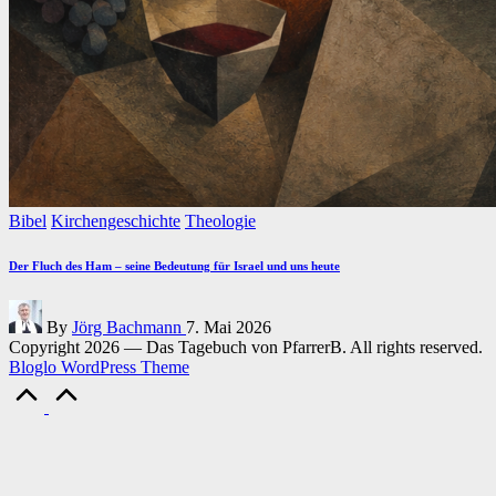
Posted
Bibel
Kirchengeschichte
Theologie
in
Der Fluch des Ham – seine Bedeutung für Israel und uns heute
Posted
By
Jörg Bachmann
7. Mai 2026
by
Copyright 2026 — Das Tagebuch von PfarrerB. All rights reserved.
Bloglo WordPress Theme
Scroll
to
Top