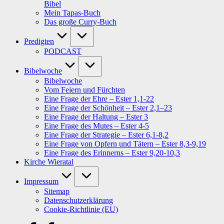
Bibel
Mein Tapas-Buch
Das große Curry-Buch
Predigten
PODCAST
Bibelwoche
Bibelwoche
Vom Feiern und Fürchten
Eine Frage der Ehre – Ester 1,1-22
Eine Frage der Schönheit – Ester 2,1–23
Eine Frage der Haltung – Ester 3
Eine Frage des Mutes – Ester 4-5
Eine Frage der Strategie – Ester 6,1-8,2
Eine Frage von Opfern und Tätern – Ester 8,3-9,19
Eine Frage des Erinnerns – Ester 9,20-10,3
Kirche Wieratal
Impressum
Sitemap
Datenschutzerklärung
Cookie-Richtlinie (EU)