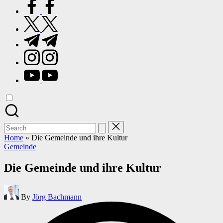
facebook.com
twitter.com
t.me
instagram.com
youtube.com
Search
for:
Home
»
Die Gemeinde und ihre Kultur
Posted
Gemeinde
in
Die Gemeinde und ihre Kultur
Posted
By
Jörg Bachmann
by