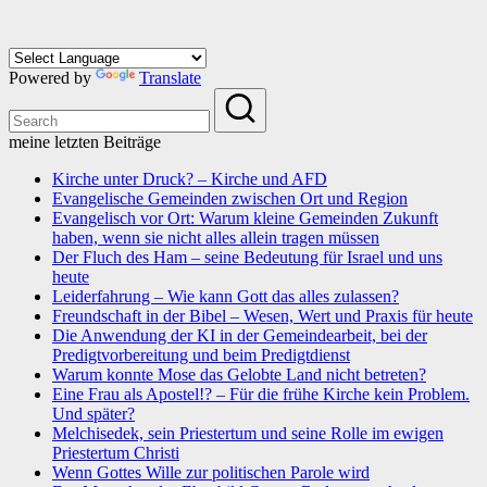
Powered by
Translate
meine letzten Beiträge
Kirche unter Druck? – Kirche und AFD
Evangelische Gemeinden zwischen Ort und Region
Evangelisch vor Ort: Warum kleine Gemeinden Zukunft
haben, wenn sie nicht alles allein tragen müssen
Der Fluch des Ham – seine Bedeutung für Israel und uns
heute
Leiderfahrung – Wie kann Gott das alles zulassen?
Freundschaft in der Bibel – Wesen, Wert und Praxis für heute
Die Anwendung der KI in der Gemeindearbeit, bei der
Predigtvorbereitung und beim Predigtdienst
Warum konnte Mose das Gelobte Land nicht betreten?
Eine Frau als Apostel!? – Für die frühe Kirche kein Problem.
Und später?
Melchisedek, sein Priestertum und seine Rolle im ewigen
Priestertum Christi
Wenn Gottes Wille zur politischen Parole wird