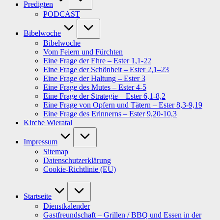
Predigten
PODCAST
Bibelwoche
Bibelwoche
Vom Feiern und Fürchten
Eine Frage der Ehre – Ester 1,1-22
Eine Frage der Schönheit – Ester 2,1–23
Eine Frage der Haltung – Ester 3
Eine Frage des Mutes – Ester 4-5
Eine Frage der Strategie – Ester 6,1-8,2
Eine Frage von Opfern und Tätern – Ester 8,3-9,19
Eine Frage des Erinnerns – Ester 9,20-10,3
Kirche Wieratal
Impressum
Sitemap
Datenschutzerklärung
Cookie-Richtlinie (EU)
Startseite
Dienstkalender
Gastfreundschaft – Grillen / BBQ und Essen in der