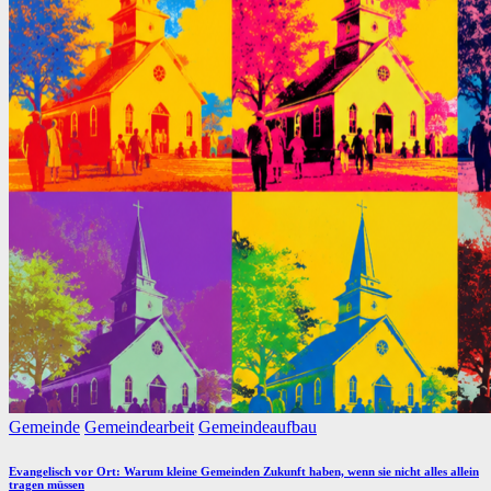
Posted
Gemeinde
Gemeindearbeit
Gemeindeaufbau
in
Evangelisch vor Ort: Warum kleine Gemeinden Zukunft haben, wenn sie nicht alles allein
tragen müssen