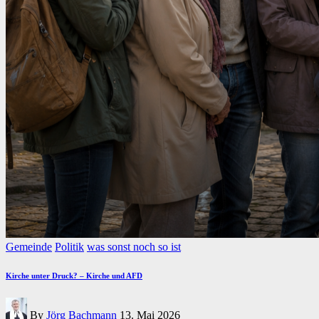
Posted
Gemeinde
Politik
was sonst noch so ist
in
Kirche unter Druck? – Kirche und AFD
Posted
By
Jörg Bachmann
13. Mai 2026
by