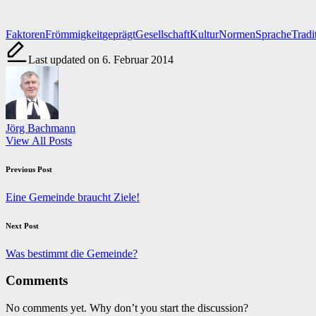
Tags:
Faktoren
Frömmigkeit
geprägt
Gesellschaft
Kultur
Normen
Sprache
Tradi
Last updated on 6. Februar 2014
Jörg Bachmann
View All Posts
Post
Previous Post
navigation
Eine Gemeinde braucht Ziele!
Next Post
Was bestimmt die Gemeinde?
Comments
No comments yet. Why don’t you start the discussion?