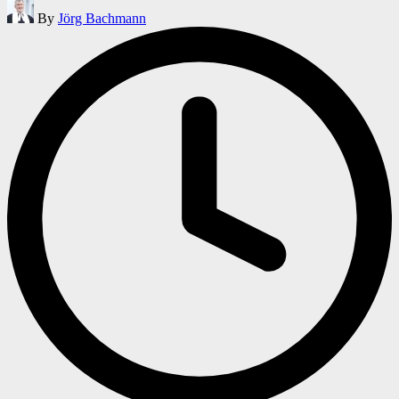
Posted
By
Jörg Bachmann
by