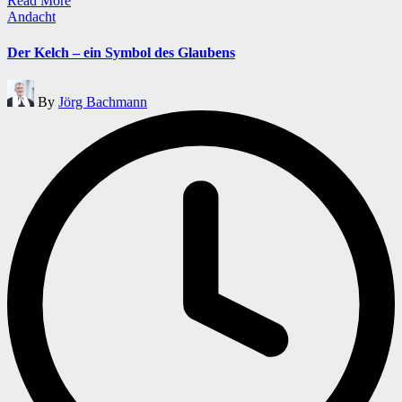
Read More
Posted
Andacht
in
Der Kelch – ein Symbol des Glaubens
Posted
By
Jörg Bachmann
by