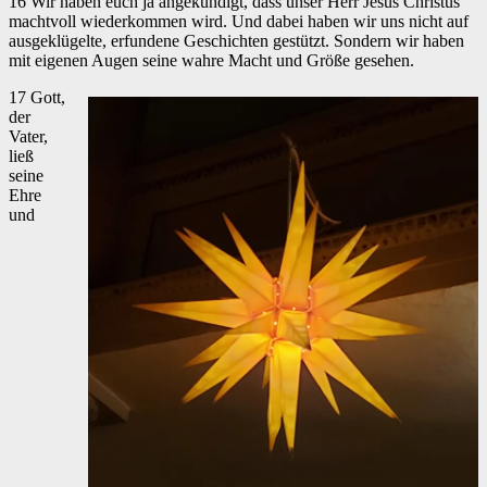
16 Wir haben euch ja angekündigt, dass unser Herr Jesus Christus
machtvoll wiederkommen wird. Und dabei haben wir uns nicht auf
ausgeklügelte, erfundene Geschichten gestützt. Sondern wir haben
mit eigenen Augen seine wahre Macht und Größe gesehen.
17 Gott,
der
Vater,
ließ
seine
Ehre
und