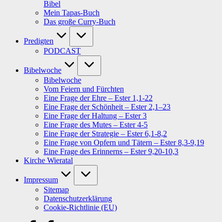
Bibel
Mein Tapas-Buch
Das große Curry-Buch
Predigten
PODCAST
Bibelwoche
Bibelwoche
Vom Feiern und Fürchten
Eine Frage der Ehre – Ester 1,1-22
Eine Frage der Schönheit – Ester 2,1–23
Eine Frage der Haltung – Ester 3
Eine Frage des Mutes – Ester 4-5
Eine Frage der Strategie – Ester 6,1-8,2
Eine Frage von Opfern und Tätern – Ester 8,3-9,19
Eine Frage des Erinnerns – Ester 9,20-10,3
Kirche Wieratal
Impressum
Sitemap
Datenschutzerklärung
Cookie-Richtlinie (EU)