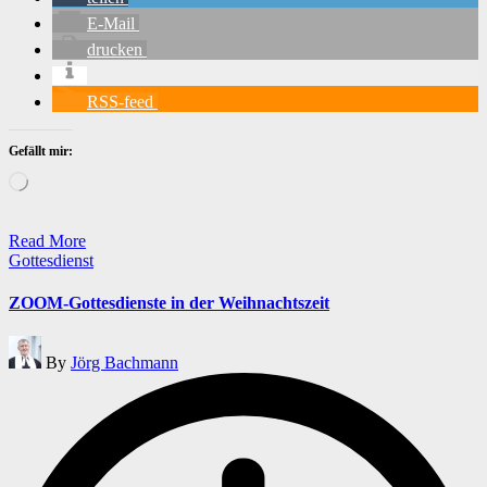
E-Mail
drucken
RSS-feed
Gefällt mir:
Wird
geladen …
Read More
Posted
Gottesdienst
in
ZOOM-Gottesdienste in der Weihnachtszeit
Posted
By
Jörg Bachmann
by