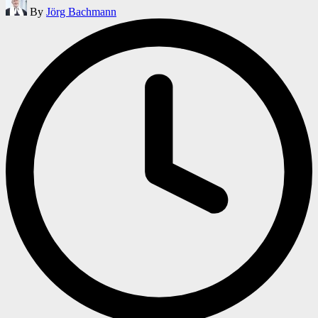
By
Jörg Bachmann
by