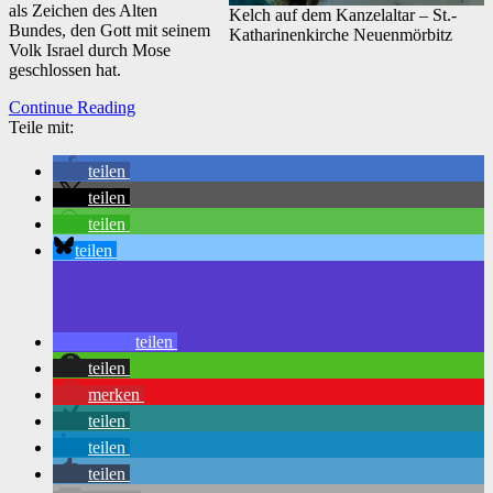
als Zeichen des Alten
Kelch auf dem Kanzelaltar – St.-
Bundes, den Gott mit seinem
Katharinenkirche Neuenmörbitz
Volk Israel durch Mose
geschlossen hat.
Continue Reading
Teile mit:
teilen
teilen
teilen
teilen
teilen
teilen
merken
teilen
teilen
teilen