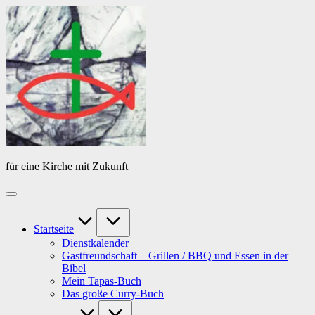
Skip
Das
to
Tagebuch
content
von
PfarrerB
für eine Kirche mit Zukunft
Startseite
Dienstkalender
Gastfreundschaft – Grillen / BBQ und Essen in der
Bibel
Mein Tapas-Buch
Das große Curry-Buch