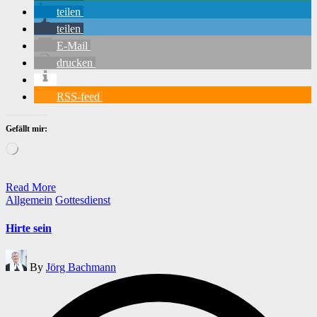
teilen
teilen
E-Mail
drucken
RSS-feed
Gefällt mir:
Wird
geladen …
Read More
Posted
Allgemein
Gottesdienst
in
Hirte sein
Posted
By
Jörg Bachmann
by