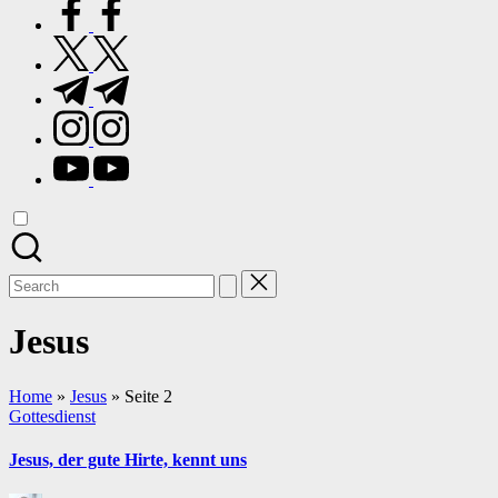
facebook.com
twitter.com
t.me
instagram.com
youtube.com
Search
for:
Jesus
Home
»
Jesus
»
Seite 2
Posted
Gottesdienst
in
Jesus, der gute Hirte, kennt uns