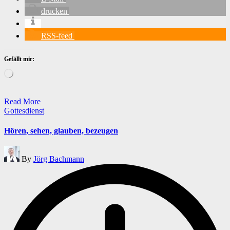
drucken
RSS-feed
Gefällt mir:
Wird
geladen …
Read More
Posted
Gottesdienst
in
Hören, sehen, glauben, bezeugen
Posted
By
Jörg Bachmann
by