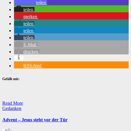
teilen
teilen
merken
teilen
teilen
teilen
E-Mail
drucken
RSS-feed
Gefällt mir:
Read More
Posted
Gedanken
in
Advent – Jesus steht vor der Tür
Posted