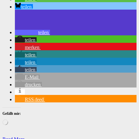
teilen
teilen
teilen
merken
teilen
teilen
teilen
E-Mail
drucken
RSS-feed
Gefällt mir:
Wird
geladen …