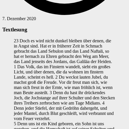
7. Dezember 2020
Textlesung
23 Doch es wird nicht dunkel bleiben über denen, die
in Angst sind. Hat er in früherer Zeit in Schmach
gebracht das Land Sebulon und das Land Naftali, so
hat er hernach zu Ehren gebracht den Weg am Meer,
das Land jenseits des Jordans, das Galiläa der Heiden.
1 Das Volk, das im Finstern wandelt, sieht ein großes
Licht, und über denen, die da wohnen im finstern
Lande, scheint es hell. 2 Du weckst lauten Jubel, du
machst groß die Freude. Vor dir freut man sich, wie
man sich freut in der Ernte, wie man fröhlich ist, wenn
man Beute austeilt. 3 Denn du hast ihr drückendes
Joch, die Jochstange auf ihrer Schulter und den Stecken
ihres Treibers zerbrochen wie am Tage Midians. 4
Denn jeder Stiefel, der mit Gedröhn dahergeht, und
jeder Mantel, durch Blut geschleift, wird verbrannt und
vom Feuer verzehrt.
5 Denn uns ist ein Kind geboren, ein Sohn ist uns
gegeben, und die Herrschaft ist auf seiner Schulter; und