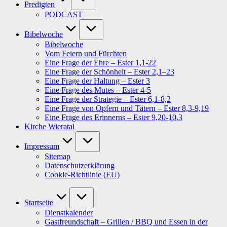
Predigten
PODCAST
Bibelwoche
Bibelwoche
Vom Feiern und Fürchten
Eine Frage der Ehre – Ester 1,1-22
Eine Frage der Schönheit – Ester 2,1–23
Eine Frage der Haltung – Ester 3
Eine Frage des Mutes – Ester 4-5
Eine Frage der Strategie – Ester 6,1-8,2
Eine Frage von Opfern und Tätern – Ester 8,3-9,19
Eine Frage des Erinnerns – Ester 9,20-10,3
Kirche Wieratal
Impressum
Sitemap
Datenschutzerklärung
Cookie-Richtlinie (EU)
Startseite
Dienstkalender
Gastfreundschaft – Grillen / BBQ und Essen in der