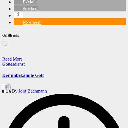
E-Mail
drucken
RSS-feed
Gefällt mir:
Wird
geladen …
Read More
Posted
Gottesdienst
in
Der unbekannte Gott
Posted
By
Jörg Bachmann
by