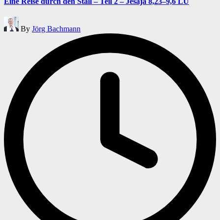
Eine Reise durch den Stall – Teil 2 – Jesaja 8,23–9,6 LU
Posted
By
Jörg Bachmann
by