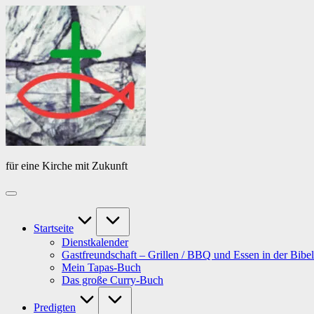
Skip
Das
to
Tagebuch
content
von
PfarrerB
für eine Kirche mit Zukunft
Startseite
Dienstkalender
Gastfreundschaft – Grillen / BBQ und Essen in der Bibel
Mein Tapas-Buch
Das große Curry-Buch
Predigten