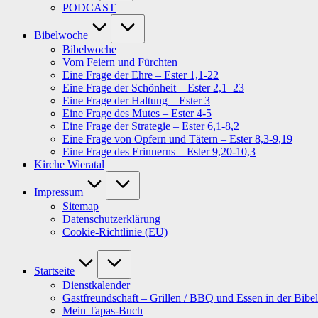
PODCAST
Bibelwoche
Bibelwoche
Vom Feiern und Fürchten
Eine Frage der Ehre – Ester 1,1-22
Eine Frage der Schönheit – Ester 2,1–23
Eine Frage der Haltung – Ester 3
Eine Frage des Mutes – Ester 4-5
Eine Frage der Strategie – Ester 6,1-8,2
Eine Frage von Opfern und Tätern – Ester 8,3-9,19
Eine Frage des Erinnerns – Ester 9,20-10,3
Kirche Wieratal
Impressum
Sitemap
Datenschutzerklärung
Cookie-Richtlinie (EU)
Startseite
Dienstkalender
Gastfreundschaft – Grillen / BBQ und Essen in der Bibel
Mein Tapas-Buch