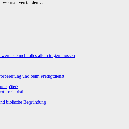
ort, wo man verstanden…
enn sie nicht alles allein tragen müssen
orbereitung und beim Predigtdienst
nd später?
ertum Christi
und biblische Begründung