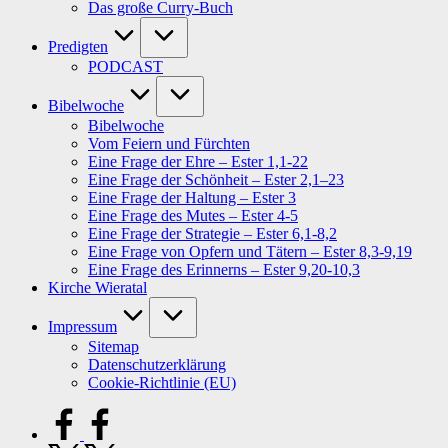
Das große Curry-Buch
Predigten
PODCAST
Bibelwoche
Bibelwoche
Vom Feiern und Fürchten
Eine Frage der Ehre – Ester 1,1-22
Eine Frage der Schönheit – Ester 2,1–23
Eine Frage der Haltung – Ester 3
Eine Frage des Mutes – Ester 4-5
Eine Frage der Strategie – Ester 6,1-8,2
Eine Frage von Opfern und Tätern – Ester 8,3-9,19
Eine Frage des Erinnerns – Ester 9,20-10,3
Kirche Wieratal
Impressum
Sitemap
Datenschutzerklärung
Cookie-Richtlinie (EU)
facebook.com