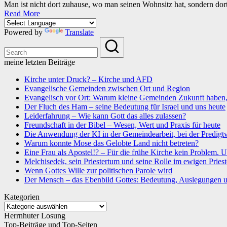
Man ist nicht dort zuhause, wo man seinen Wohnsitz hat, sondern d
Read More
Powered by
Translate
meine letzten Beiträge
Kirche unter Druck? – Kirche und AFD
Evangelische Gemeinden zwischen Ort und Region
Evangelisch vor Ort: Warum kleine Gemeinden Zukunft haben, w
Der Fluch des Ham – seine Bedeutung für Israel und uns heute
Leiderfahrung – Wie kann Gott das alles zulassen?
Freundschaft in der Bibel – Wesen, Wert und Praxis für heute
Die Anwendung der KI in der Gemeindearbeit, bei der Predigtv
Warum konnte Mose das Gelobte Land nicht betreten?
Eine Frau als Apostel!? – Für die frühe Kirche kein Problem. U
Melchisedek, sein Priestertum und seine Rolle im ewigen Priest
Wenn Gottes Wille zur politischen Parole wird
Der Mensch – das Ebenbild Gottes: Bedeutung, Auslegungen 
Kategorien
Kategorien
Herrnhuter Losung
Top-Beiträge und Top-Seiten