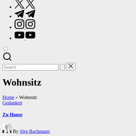
twitter.com
t.me
instagram.com
youtube.com
Search
for:
Wohnsitz
Home
»
Wohnsitz
Posted
Gedanken
in
Zu Hause
Posted
By
Jörg Bachmann
by