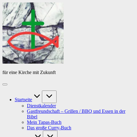
Skip
Das
to
Tagebuch
content
von
PfarrerB
für eine Kirche mit Zukunft
Startseite
Dienstkalender
Gastfreundschaft – Grillen / BBQ und Essen in der
Bibel
Mein Tapas-Buch
Das große Curry-Buch