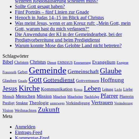
weiteren Regionalisierung scheitern muss?
Sollte Gott gesagt haben?
Fünf Porträts – fünf Linien zur Gnade
Henoch in Judas 14–15 im Blick auf Christus
Was meint Jesus, wenn er am Kreuz ruft: „Mein Gott, mein
Gott, warum hast du mich verlassen?“
Die Anwendung der KI in der Gemeindearbeit, bei der
Predigtvorbereitung und beim Predigtdienst
Warum konnte Mose das Gelobte Land nicht betreten?
Schlagwörter
Bibel
Christus
Evangelium
Christen
Dienst
EMMAUS
Erneuerung
Exegese
Gemeinde
Glaube
Gemeinschaft
Gebet
Fraureuth
Gott
Gottesdienst
Hoffnung
Gottvertrauen
Glauben
Gnade
Kirche
Leben
Jesus
Kommunikation
Liebe
Leitung
Kreuz
Licht
Pfarrer
Menschen
Mission
Pfarrerin
Mensch
Mitarbeit
Mitarbeiter
Nachfolge
Vertrauen
Theologie
Predigt
Verkündigung
Struktur
Veränderung
unterwegs
Zukunft
Vision
Weihnachten
Meta
Anmelden
Eintrags-Feed
Kommentar-Feed