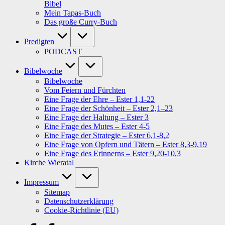
Bibel
Mein Tapas-Buch
Das große Curry-Buch
Predigten
PODCAST
Bibelwoche
Bibelwoche
Vom Feiern und Fürchten
Eine Frage der Ehre – Ester 1,1-22
Eine Frage der Schönheit – Ester 2,1–23
Eine Frage der Haltung – Ester 3
Eine Frage des Mutes – Ester 4-5
Eine Frage der Strategie – Ester 6,1-8,2
Eine Frage von Opfern und Tätern – Ester 8,3-9,19
Eine Frage des Erinnerns – Ester 9,20-10,3
Kirche Wieratal
Impressum
Sitemap
Datenschutzerklärung
Cookie-Richtlinie (EU)