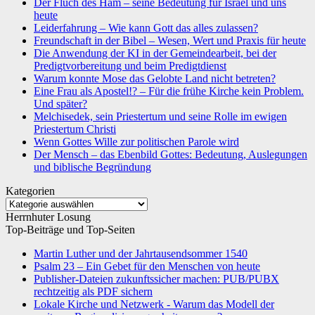
Der Fluch des Ham – seine Bedeutung für Israel und uns
heute
Leiderfahrung – Wie kann Gott das alles zulassen?
Freundschaft in der Bibel – Wesen, Wert und Praxis für heute
Die Anwendung der KI in der Gemeindearbeit, bei der
Predigtvorbereitung und beim Predigtdienst
Warum konnte Mose das Gelobte Land nicht betreten?
Eine Frau als Apostel!? – Für die frühe Kirche kein Problem.
Und später?
Melchisedek, sein Priestertum und seine Rolle im ewigen
Priestertum Christi
Wenn Gottes Wille zur politischen Parole wird
Der Mensch – das Ebenbild Gottes: Bedeutung, Auslegungen
und biblische Begründung
Kategorien
Kategorien
Herrnhuter Losung
Top-Beiträge und Top-Seiten
Martin Luther und der Jahrtausendsommer 1540
Psalm 23 – Ein Gebet für den Menschen von heute
Publisher-Dateien zukunftssicher machen: PUB/PUBX
rechtzeitig als PDF sichern
Lokale Kirche und Netzwerk - Warum das Modell der