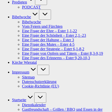
Predigten
PODCAST
Bibelwoche
Bibelwoche
Vom Feiern und Fürchten
Eine Frage der Ehre – Ester 1,1-22
Eine Frage der Schönheit – Ester 2,1–23
Eine Frage der Haltung – Ester 3
Eine Frage des Mutes – Ester 4-5
Eine Frage der Strategie – Ester 6,1-8,2
Eine Frage von Opfern und Tätern – Ester 8,3-9,19
Eine Frage des Erinnerns – Ester 9,20-10,3
Kirche Wieratal
Impressum
Sitemap
Datenschutzerklärung
Cookie-Richtlinie (EU)
Startseite
Dienstkalender
Gastfreundschaft – Grillen / BBQ und Essen in der