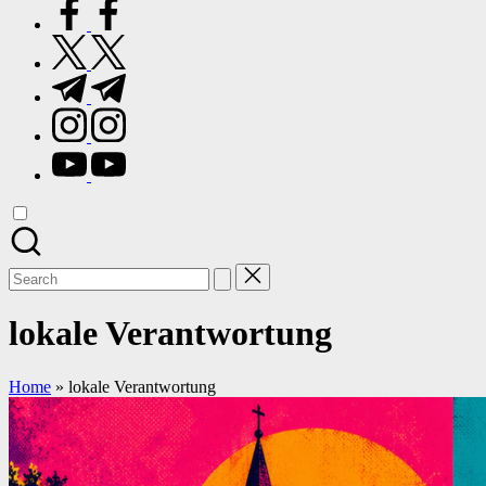
facebook.com
twitter.com
t.me
instagram.com
youtube.com
Search
for:
lokale Verantwortung
Home
»
lokale Verantwortung