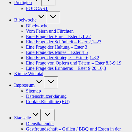
Predigten
PODCAST
Bibelwoche
Bibelwoche
Vom Feiern und Fürchten
Eine Frage der Ehre – Ester 1,1-22
Eine Frage der Schönheit – Ester 2,1–23
Eine Frage der Haltung – Ester 3
Eine Frage des Mutes – Ester 4-5
Eine Frage der Strategie – Ester 6,1-8,2
Eine Frage von Opfern und Tätern – Ester 8,3-9,19
Eine Frage des Erinnerns – Ester 9,20-10,3
Kirche Wieratal
Impressum
Sitemap
Datenschutzerklärung
Cookie-Richtlinie (EU)
Startseite
Dienstkalender
Gastfreundschaft – Grillen / BBQ und Essen in der