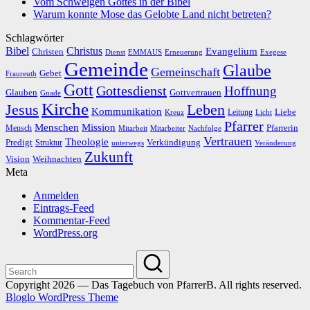
Vom Schweigen Gottes in der Bibel
Warum konnte Mose das Gelobte Land nicht betreten?
Schlagwörter
Bibel
Christus
Evangelium
Christen
Dienst
EMMAUS
Erneuerung
Exegese
Gemeinde
Glaube
Gemeinschaft
Gebet
Fraureuth
Gott
Gottesdienst
Hoffnung
Gottvertrauen
Glauben
Gnade
Kirche
Leben
Jesus
Kommunikation
Liebe
Leitung
Kreuz
Licht
Pfarrer
Menschen
Mission
Pfarrerin
Mensch
Mitarbeit
Mitarbeiter
Nachfolge
Vertrauen
Theologie
Predigt
Verkündigung
Struktur
Veränderung
unterwegs
Zukunft
Vision
Weihnachten
Meta
Anmelden
Eintrags-Feed
Kommentar-Feed
WordPress.org
Copyright 2026 — Das Tagebuch von PfarrerB. All rights reserved.
Bloglo WordPress Theme
Scroll