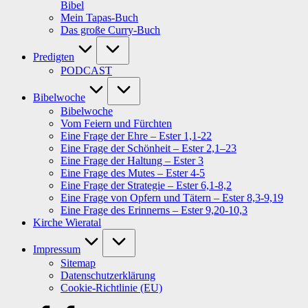
Bibel
Mein Tapas-Buch
Das große Curry-Buch
Predigten
PODCAST
Bibelwoche
Bibelwoche
Vom Feiern und Fürchten
Eine Frage der Ehre – Ester 1,1-22
Eine Frage der Schönheit – Ester 2,1–23
Eine Frage der Haltung – Ester 3
Eine Frage des Mutes – Ester 4-5
Eine Frage der Strategie – Ester 6,1-8,2
Eine Frage von Opfern und Tätern – Ester 8,3-9,19
Eine Frage des Erinnerns – Ester 9,20-10,3
Kirche Wieratal
Impressum
Sitemap
Datenschutzerklärung
Cookie-Richtlinie (EU)