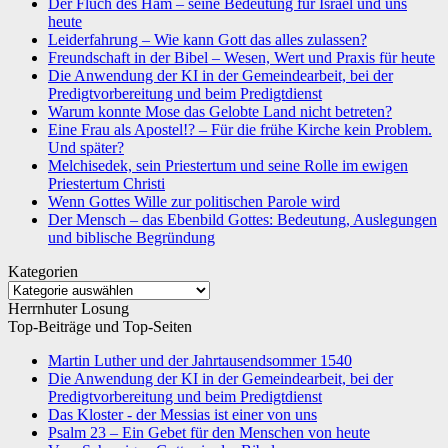
Der Fluch des Ham – seine Bedeutung für Israel und uns
heute
Leiderfahrung – Wie kann Gott das alles zulassen?
Freundschaft in der Bibel – Wesen, Wert und Praxis für heute
Die Anwendung der KI in der Gemeindearbeit, bei der
Predigtvorbereitung und beim Predigtdienst
Warum konnte Mose das Gelobte Land nicht betreten?
Eine Frau als Apostel!? – Für die frühe Kirche kein Problem.
Und später?
Melchisedek, sein Priestertum und seine Rolle im ewigen
Priestertum Christi
Wenn Gottes Wille zur politischen Parole wird
Der Mensch – das Ebenbild Gottes: Bedeutung, Auslegungen
und biblische Begründung
Kategorien
Kategorien
Herrnhuter Losung
Top-Beiträge und Top-Seiten
Martin Luther und der Jahrtausendsommer 1540
Die Anwendung der KI in der Gemeindearbeit, bei der
Predigtvorbereitung und beim Predigtdienst
Das Kloster - der Messias ist einer von uns
Psalm 23 – Ein Gebet für den Menschen von heute