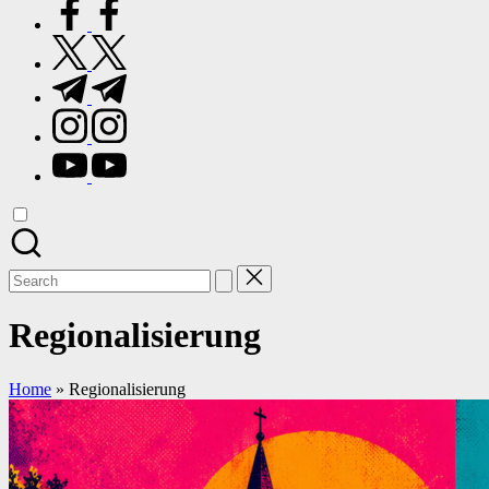
facebook.com
twitter.com
t.me
instagram.com
youtube.com
Search
for:
Regionalisierung
Home
»
Regionalisierung