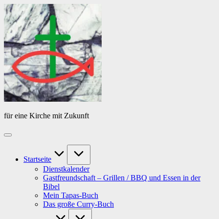
Skip
Das
to
Tagebuch
content
von
PfarrerB
für eine Kirche mit Zukunft
Startseite
Dienstkalender
Gastfreundschaft – Grillen / BBQ und Essen in der
Bibel
Mein Tapas-Buch
Das große Curry-Buch